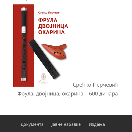
Срећко Перчевић
– Фрула, двојница, окарина – 600 динара
Документа
Јавне набавке
Издања