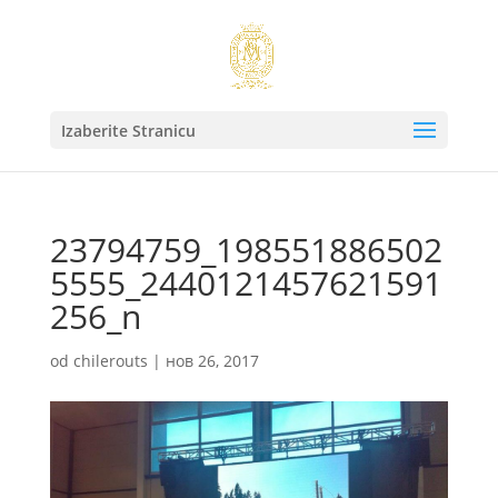
Izaberite Stranicu
23794759_198551886502
5555_2440121457621591
256_n
od
chilerouts
|
нов 26, 2017