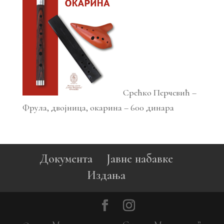
Срећко Перчевић –
Фрула, двојница, окарина – 600 динара
Документа
Јавне набавке
Издања