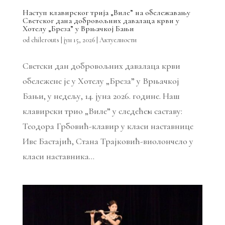
Наступ клавирског трија „Виле” на обележавању
Светског дана добровољних давалаца крви у
Хотелу „Бреза” у Врњачкој Бањи
od
chilerouts
|
јун 15, 2026
|
Актуелности
Светски дан добровољних давалаца крви
обележене је у Хотелу „Бреза” у Врњачкој
Бањи, у недељу, 14. јуна 2026. године. Наш
клавирски трио „Виле” у следећем саставу:
Теодора Грбовић-клавир у класи наставнице
Иве Бастајић, Стана Трајковић-виолончело у
класи наставника...