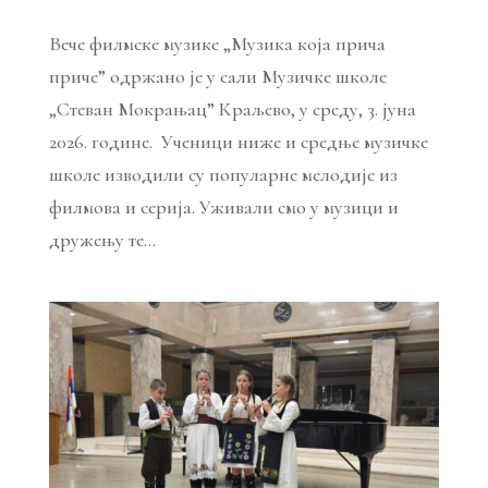
Вече филмске музике „Музика која прича
приче” одржано је у сали Музичке школе
„Стеван Мокрањац” Краљево, у среду, 3. јуна
2026. године. Ученици ниже и средње музичке
школе изводили су популарне мелодије из
филмова и серија. Уживали смо у музици и
дружењу те...