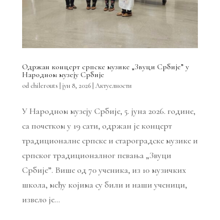
Одржан концерт српске музике „Звуци Србије” у
Народном музеју Србије
od
chilerouts
|
јун 8, 2026
|
Актуелности
У Народном музеју Србије, 5. јуна 2026. године,
са почетком у 19 сати, одржан је концерт
традиционалне српске и староградске музике и
српског традиционалног певања „Звуци
Србије”. Више од 70 ученика, из 10 музичких
школа, међу којима су били и наши ученици,
извело је...