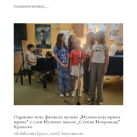
такмичењима,...
Одржано вече филмске музике „Музика која прича
приче” у сали Музичке школе „Стеван Мокрањац”
Краљево
od
chilerouts
|
јун 11, 2026
|
Актуелности