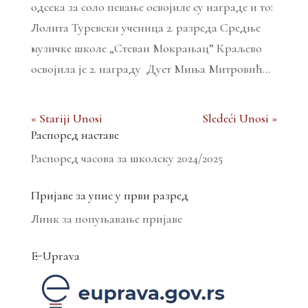
одсека за соло певање освојиле су награде и то:
Лолита Туревски ученица 2. разреда Средње
музичке школе „Стеван Мокрањац” Краљево
освојила је 2. награду Дует Миња Митровић...
« Stariji Unosi
Sledeći Unosi »
Распоред наставе
Распоред часова за школску 2024/2025
Пријаве за упис у први разред
Линк за попуњавање пријаве
E-Uprava