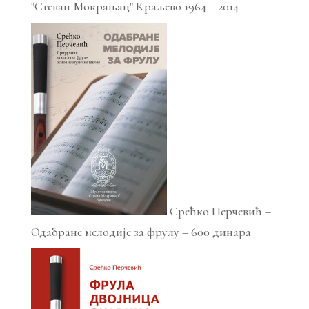
"Стеван Мокрањац" Краљево 1964 – 2014
Срећко Перчевић –
Одабране мелодије за фрулу – 600 динара