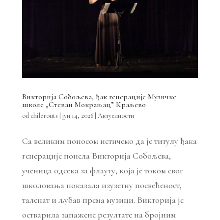
Викторија Собољева, ђак генерације Музичке
школе „Стеван Мокрањац” Краљево
od
chilerouts
|
јун 14, 2026
|
Актуелности
Са великим поносом истичемо да је титулу ђака
генерације понела Викторија Собољева,
ученица одсека за флауту, која је током свог
школовања показала изузетну посвећеност,
таленат и љубав према музици. Викторија је
остварила запажене резултате на бројним