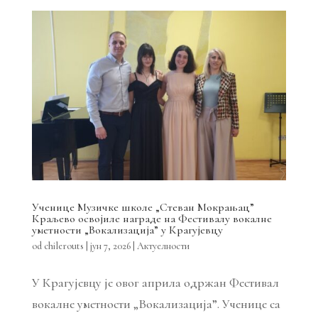
Ученице Музичке школе „Стеван Мокрањац”
Краљево освојиле награде на Фестивалу вокалне
уметности „Вокализација” у Крагујевцу
od
chilerouts
|
јун 7, 2026
|
Актуелности
У Крагујевцу је овог априла одржан Фестивал
вокалне уметности „Вокализација”. Ученице са