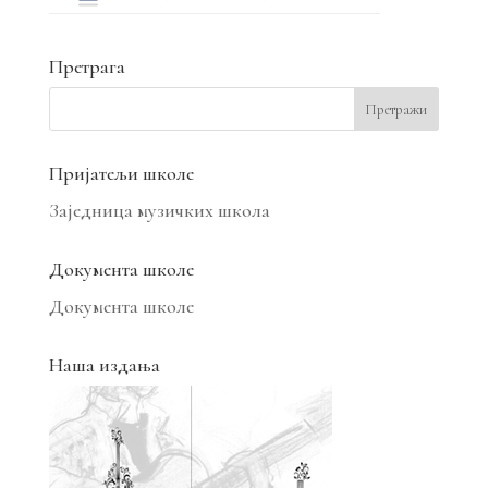
Претрага
Пријатељи школе
Заједница музичких школа
Документа школе
Документа школе
Наша издања