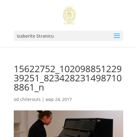
Izaberite Stranicu
15622752_102098851229
39251_823428231498710
8861_n
od
chilerouts
|
мар 24, 2017