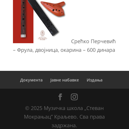
Срећко Перчевић
– Фрула, двојница, окарина – 600 динара
Документа
Јавне набавке
Издања
© 2025 Музичка школа „Стеван
Мокрањац” Краљево. Сва права
задржана.