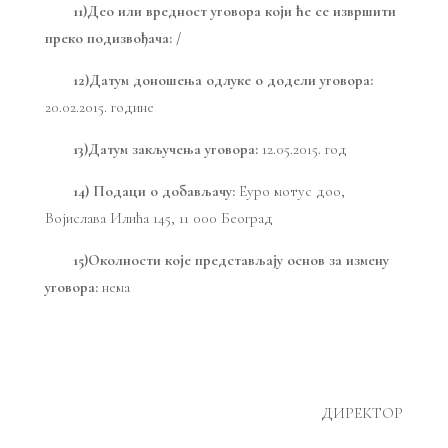
11)Део или вредност уговора који ће се извршити
преко подизвођача: /
12)Датум доношења одлуке о додели уговора:
20.02.2015. године
13)Датум закључења уговора:
12.05.2015. год
14) Подаци о добављачу:
Еуро мотус доо,
Војислава Илића 145, 11 000 Београд
15)Околности које представљају основ за измену
уговора:
нема
ДИРЕКТОР