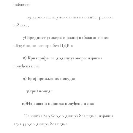
набавке:
09134000- гасна уља- ознака из општег речника
набавке,
7) Вредност уговора о јавној набавци:
износ
1.839.600,00
динара без ПДВ-а
8) Критеријум за доделу уговора:
најнижа
понуђена цена
9) Број примљених понуда:
3(три) понуде
10)Највиша и најнижа понуђена цена:
Најнижа 1.839.600,00 динара без пдв-а, највиша
2.341.440,00 динара без пдв-а