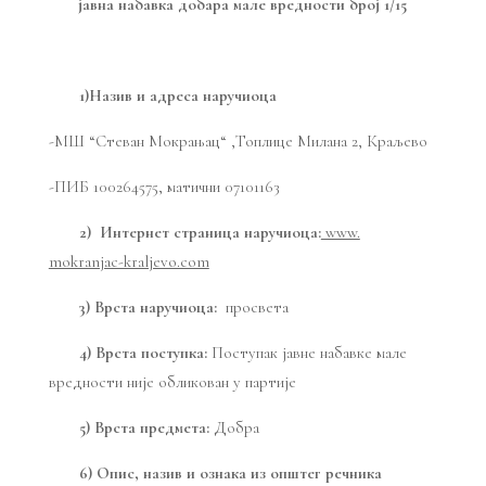
јавна набавка добара мале вредности број 1/15
1)Назив и адреса наручиоца
-МШ “Стеван Мокрањац“ ,Топлице Милана 2, Краљево
-ПИБ 100264575, матични 07101163
2) Интернет страница наручиоца:
www.
mokranjac-kraljevo.com
3) Врста наручиоца:
просвета
4) Врста поступка:
Поступак јавне набавке мале
вредности није обликован у партије
5) Врста предмета:
Добра
6) Опис, назив и ознака из општег речника