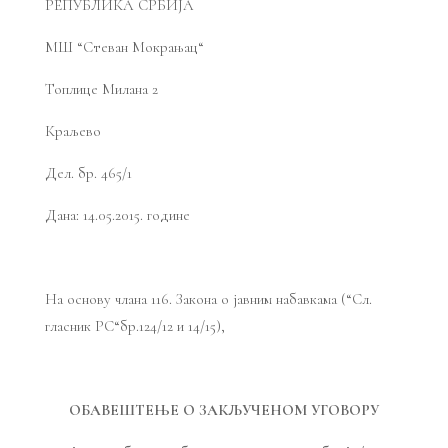
РЕПУБЛИКА СРБИЈА
МШ “Стеван Мокрањац“
Топлице Милана 2
Краљево
Дел. бр. 465/1
Дана: 14.05.2015. године
На основу члана 116. Закона о јавним набавкама (“Сл.
гласник РС“бр.124/12 и 14/15),
ОБАВЕШТЕЊЕ О ЗАКЉУЧЕНOM УГОВОРУ