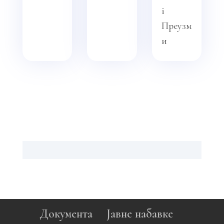
i
Преузм
и
Документа
Јавне набавке