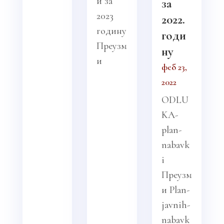
и за
за
2023
2022.
годину
годи
Преузм
ну
и
феб 23,
2022
ODLU
KA-
plan-
nabavk
i
Преузм
и Plan-
javnih-
nabavk