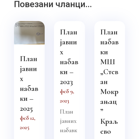
Повезани чланци...
План
План
јавни
набав
х
ки
План
набав
МШ
јавни
ки –
„Стев
х
2023
ан
набав
Мокр
феб 9,
ки –
ањац
2023
2025
”
План
феб 12,
Краљ
јавних
2025
набавк
ево