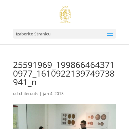
Izaberite Stranicu
25591969_199866464371
0977_1610922139749738
941_n
od
chilerouts
|
јан 4, 2018