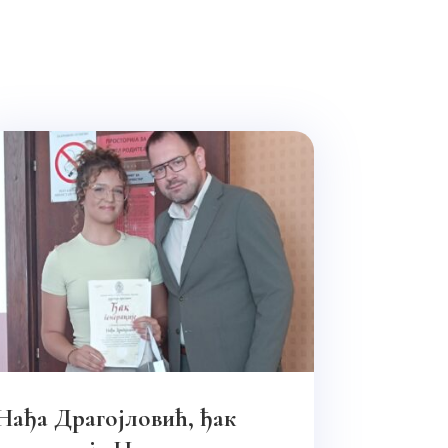
Нађа Драгојловић, ђак