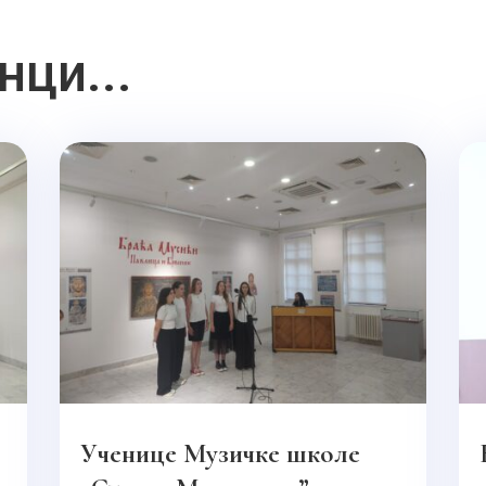
нци...
Ученице Музичке школе