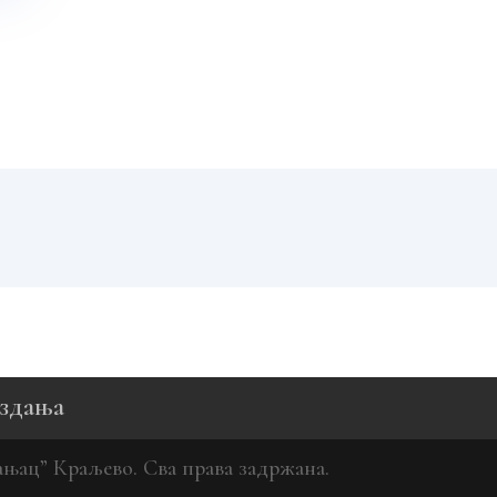
здања
њац” Краљево. Сва права задржана.