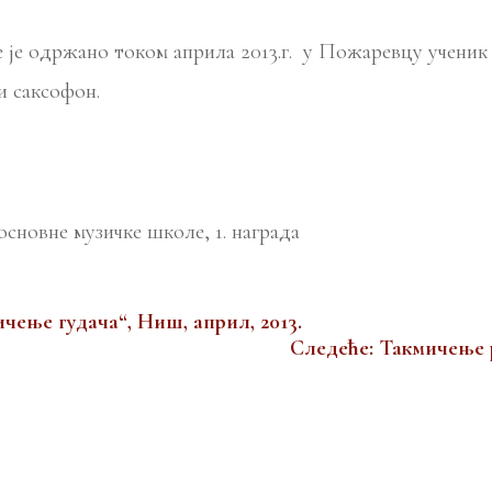
је је одржано током априла 2013.г. у Пожаревцу учен
и саксофон.
основне музичке школе, 1. награда
чење гудача“, Ниш, април, 2013.
Следеће: Такмичење 