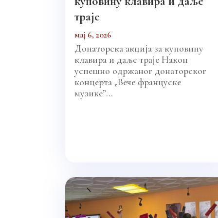
куповину клавира и даље
траје
мај 6, 2026
Донаторска акција за куповину
клавира и даље траје Након
успешно одржаног донаторског
концерта „Вече француске
музике”...