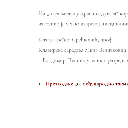
На „10.такмичењу дрвених дувача“ ко
наступио је у такмичарској дисциплин
Класа Срећко Срећковић, проф.
Клавирска сарадња Мила Величковић
– Владимир Пешић, ученик 1. разреда 
←
Претходно: „6. међународно такми