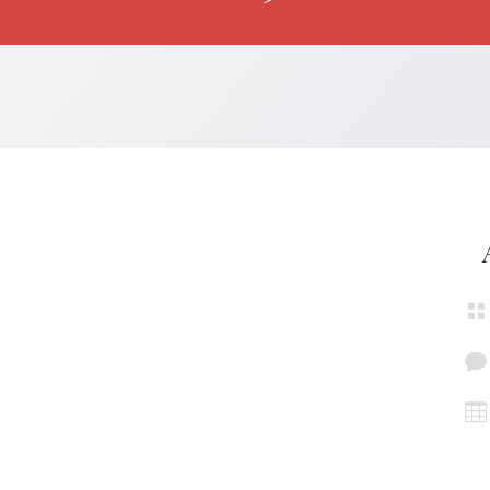


