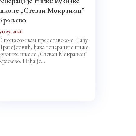
генерације Ниже музичке
школе „Стеван Мокрањац”
Краљево
јун 27, 2026
С поносом вам представљамо Нађу
Драгојловић, ђака генерације ниже
музичке школе „Стеван Мокрањац”
Краљево. Нађа је...