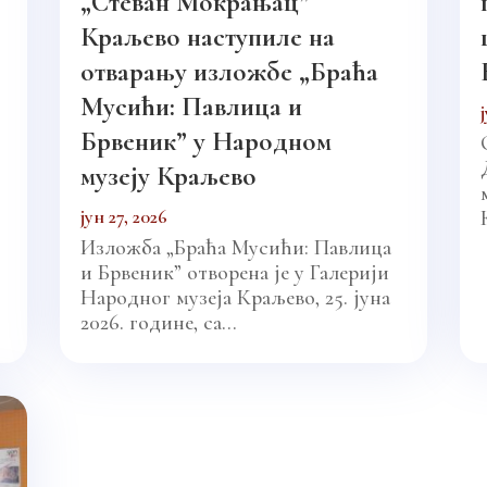
„Стеван Мокрањац”
Краљево наступиле на
отварању изложбе „Браћа
Мусићи: Павлица и
Брвеник” у Народном
музеју Краљево
јун 27, 2026
Изложба „Браћа Мусићи: Павлица
и Брвеник” отворена је у Галерији
Народног музеја Краљево, 25. јуна
2026. године, са...