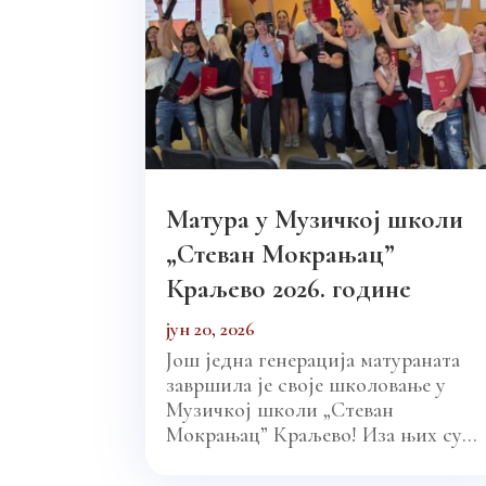
Матура у Музичкој школи
„Стеван Мокрањац”
Краљево 2026. године
јун 20, 2026
Још једна генерација матураната
завршила је своје школовање у
Музичкој школи „Стеван
Мокрањац” Краљево! Иза њих су...