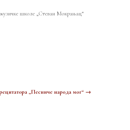
ик музичке школе „Стеван Мокрањац“
рецитатора „Песниче народа мог“
→