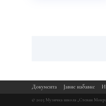
Документа
Јавне набавке
И
© 2025 Музичка школа „Стеван Мокра