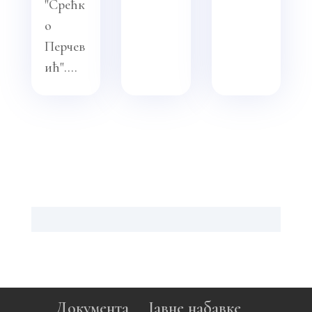
"Срећк
о
Перчев
ић"....
Документа
Јавне набавке