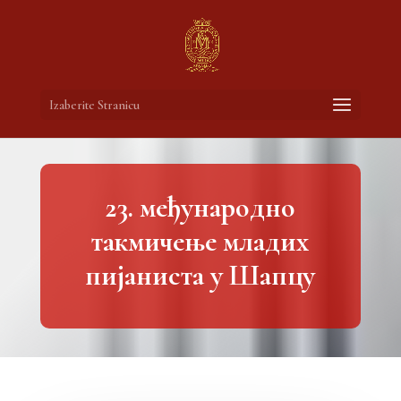
Izaberite Stranicu
23. међународно
такмичењe младих
пијаниста у Шапцу