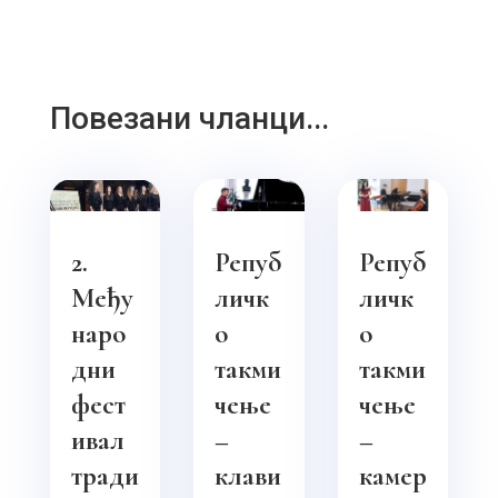
Повезани чланци...
2.
Репуб
Репуб
Међу
личк
личк
наро
о
о
дни
такми
такми
фест
чењe
чење
ивал
–
–
тради
клави
камер