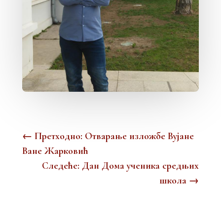
←
Претходно: Oтварањe изложбе Вујане
Ване Жарковић
Следеће: Дан Дома ученика средњих
школа
→