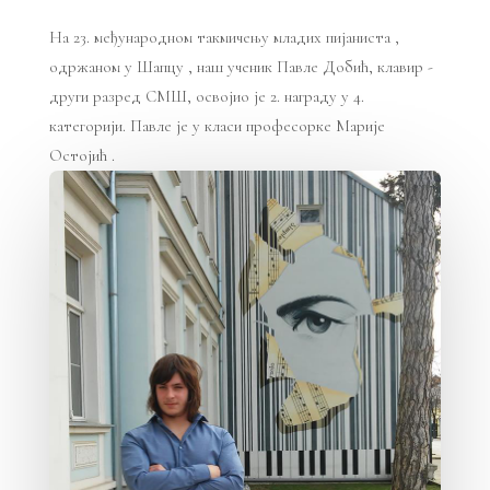
На 23. међународном такмичењу младих пијаниста ,
одржаном у Шапцу , наш ученик Павле Добић, клавир -
други разред СМШ, освојио је 2. награду у 4.
категорији. Павле је у класи професорке Марије
Остојић .