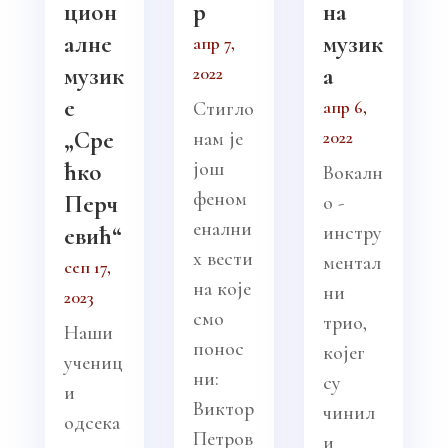
цион
р
на
алне
музик
апр 7,
музик
а
2022
е
апр 6,
Стигло
„Сре
2022
нам је
ћко
још
Вокалн
феном
Перч
о -
енални
евић“
инстру
х вести
ментал
сеп 17,
на које
ни
2023
смо
трио,
Наши
понос
којег
учениц
ни:
су
и
Виктор
чинил
одсека
Петров
и