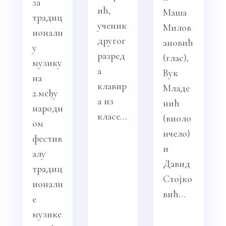
за
ић,
Маша
традиц
ученик
Милов
ионалн
другог
ановић
у
разред
(глас),
музику
а
Вук
на
клавир
Младе
2.међу
а из
нић
народн
класе...
(виоло
ом
нчело)
фестив
и
алу
Давид
традиц
Стојко
ионалн
вић...
е
музике