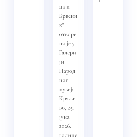
ца и
Брвени
к”
отворе
на је у
Галери
ји
Народ
ног
музеја
Краље
во, 25.
јуна
2026.
године