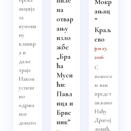
пиле
Мокр
акција
на
ањац
за
отвар
”
купови
ању
Краљ
ну
изло
ево
клавир
жбе
јун 27,
а и
„Бра
2026
даље
ћа
С
траје
Муси
поносо
Након
ћи:
м вам
успеш
Павл
предст
но
ица и
ављамо
одржа
Нађу
Брве
ног
Драгој
ник”
донато
ловић,