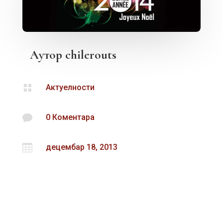
Аутор
chilerouts

Актуелности

0 Коментара

децембар 18, 2013