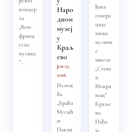
у
рског
ђака
Наро
концер
генера
та
дном
ције
„Вече
музеј
ниже
франц
у
музичк
уске
Краљ
е
музике
ево
школе
”...
јун 27,
„Стева
2026
н
Излож
Мокра
ба
њац”
„Браћа
Краље
Мусић
во.
и:
Нађа
Павли
је...