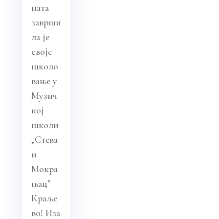
ната
заврши
ла је
своје
школо
вање у
Музич
кој
школи
„Стева
н
Мокра
њац”
Краље
во! Иза