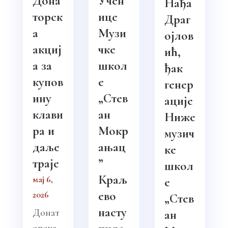
Дона
Учен
Нађа
торск
ице
Драг
а
Музи
ојлов
акциј
чке
ић,
а за
школ
ђак
купов
е
генер
ину
„Стев
ације
клави
ан
Ниже
ра и
Мокр
музич
даље
ањац
ке
траје
”
школ
Краљ
мај 6,
е
ево
2026
„Стев
насту
Донат
ан
орска