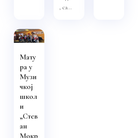
, са...
Мату
ра у
Музи
чкој
школ
и
„Стев
ан
Мокр