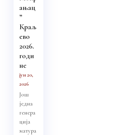
ањац
”
Краљ
ево
2026.
годи
не
јун 20,
2026
Још
једна
генера
ција
матура