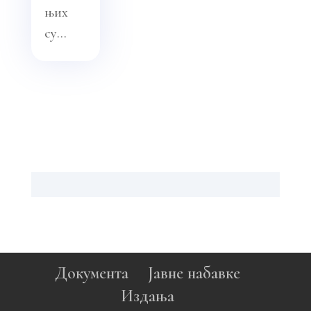
њих
су...
Документа
Јавне набавке
Издања