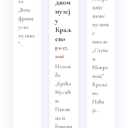
та
дном
ције
„Вече
музеј
ниже
франц
у
музичк
уске
Краљ
е
музике
ево
школе
”...
јун 27,
„Стева
2026
н
Излож
Мокра
ба
њац”
„Браћа
Краље
Мусић
во.
и:
Нађа
Павли
је...
ца и
Брвени