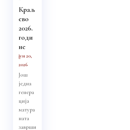
”
Краљ
ево
2026.
годи
не
јун 20,
2026
Још
једна
генера
ција
матура
ната
заврши