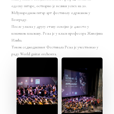
одсеку гитаре, остварио је велики успех на 20.
Међународном гитар арт фестивалу одржаном у
Београду.
После уласка у другу етапу освојио је 4.место у
коначном пласману. Реља је у класи професора Живојина
Илића.
Током седмодневног Фестивала Реља је учествовао у
раду World guitar orchestra.