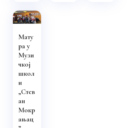
Мату
ра у
Музи
чкој
школ
и
„Стев
ан
Мокр
ањац