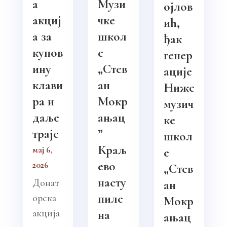
а
Музи
ојлов
акциј
чке
ић,
а за
школ
ђак
купов
е
генер
ину
„Стев
ације
клави
ан
Ниже
ра и
Мокр
музич
даље
ањац
ке
траје
”
школ
Краљ
мај 6,
е
ево
2026
„Стев
насту
Донат
ан
пиле
орска
Мокр
акција
на
ањац