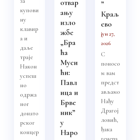
за
отвар
”
купови
ању
Краљ
ну
изло
ево
клавир
жбе
јун 27,
а и
„Бра
2026
даље
ћа
С
траје
Муси
поносо
Након
ћи:
м вам
успеш
Павл
предст
но
ица и
ављамо
одржа
Нађу
Брве
ног
Драгој
ник”
донато
ловић,
у
рског
ђака
Наро
концер
генера