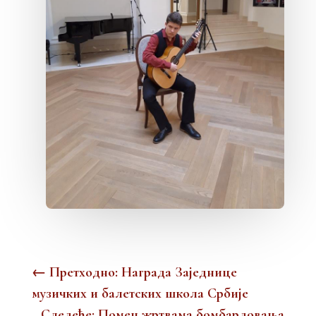
←
Претходно: Награда Заједнице
музичких и балетских школа Србије
Следеће: Помен жртвама бомбардовања