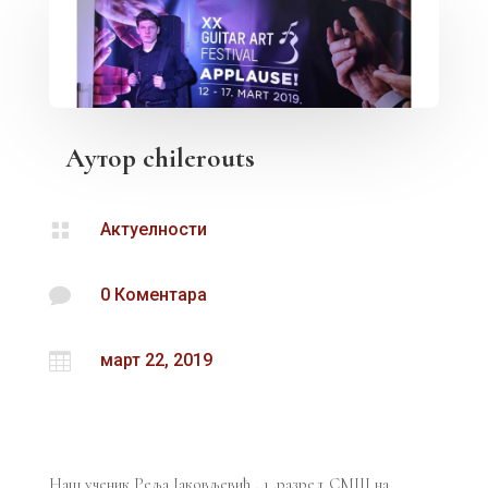
Аутор
chilerouts

Актуелности

0 Коментара

март 22, 2019
Наш ученик Реља Јаковљевић , 1 .разред СМШ на