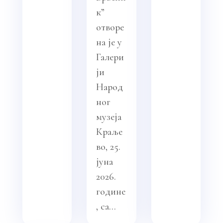
к”
отворе
на је у
Галери
ји
Народ
ног
музеја
Краље
во, 25.
јуна
2026.
године
, са...