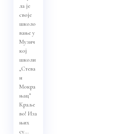
ла је
своје
школо
вање у
Музич
кој
школи
„Стева
н
Мокра
њац”
Краље
во! Иза
њих
су...