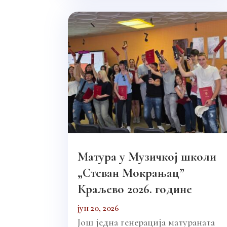
Матура у Музичкој школи
„Стеван Мокрањац”
Краљево 2026. године
јун 20, 2026
Још једна генерација матураната