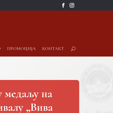
О
ПРОМОЦИЈА
КОНТАКТ
у медаљу на
валу „Вива