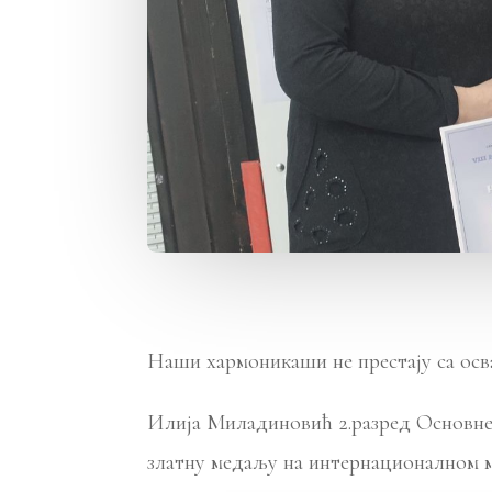
Наши хармоникаши не престају са осв
Илија Миладиновић 2.разред Основне 
златну медаљу на интернационалном м