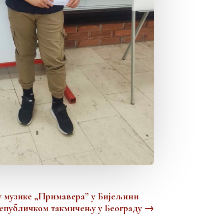
у музике „Примавера” у Бијељини
Републичком такмичењу у Београду
→