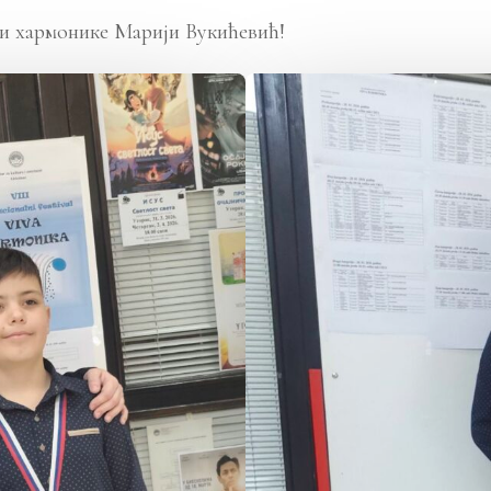
ци хармонике Марији Вукићевић!