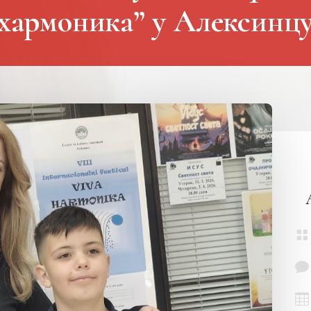
хармоника” у Алексинц


