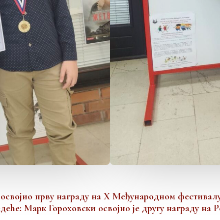
 освојио прву награду на X Међународном фестивал
деће: Марк Гороховски освојио је другу награду на 