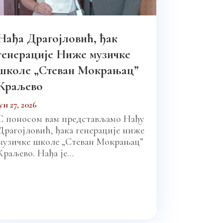
Нађа Драгојловић, ђак
генерације Ниже музичке
школе „Стеван Мокрањац”
Краљево
јун 27, 2026
С поносом вам представљамо Нађу
Драгојловић, ђака генерације ниже
музичке школе „Стеван Мокрањац”
Краљево. Нађа је...