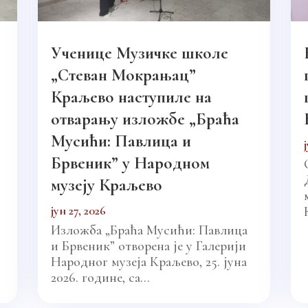
Ученице Музичке школе
„Стеван Мокрањац”
Краљево наступиле на
отварању изложбе „Браћа
Мусићи: Павлица и
Брвеник” у Народном
музеју Краљево
јун 27, 2026
Изложба „Браћа Мусићи: Павлица
и Брвеник” отворена је у Галерији
Народног музеја Краљево, 25. јуна
2026. године, са...