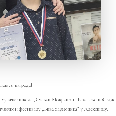
ајањем награда!
музичке школе „Стеван Мокрањац” Краљево победио је 
узичком фестивалу „Вива хармоника” у Алексинцу.