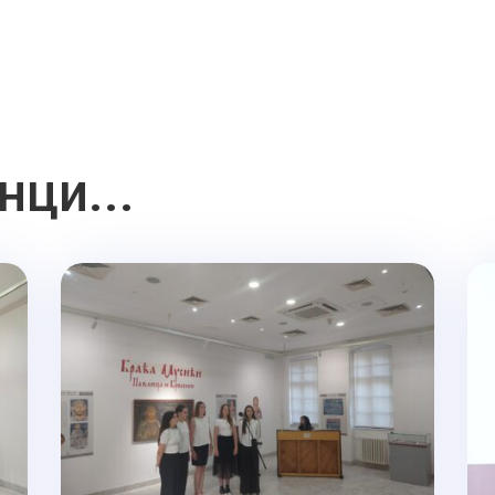
нци...