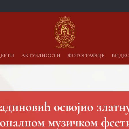
ЕРТИ
АКТУЕЛНОСТИ
ФОТОГРАФИЈЕ
ВИДЕ
диновић освојио златн
оналном музичком фести