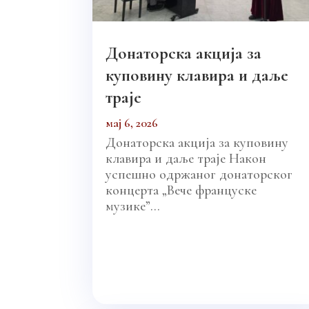
Донаторска акција за
куповину клавира и даље
траје
мај 6, 2026
Донаторска акција за куповину
клавира и даље траје Након
успешно одржаног донаторског
концерта „Вече француске
музике”...