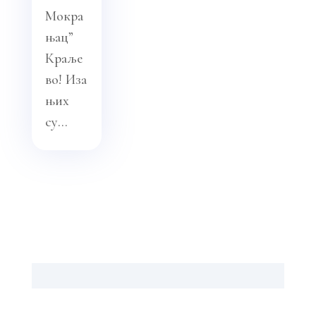
Мокра
њац”
Краље
во! Иза
њих
су...