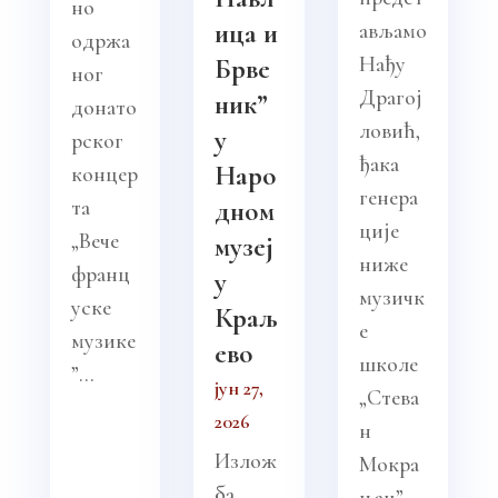
но
ица и
ављамо
одржа
Нађу
Брве
ног
Драгој
ник”
донато
ловић,
у
рског
ђака
Наро
концер
генера
та
дном
ције
„Вече
музеј
ниже
франц
у
музичк
уске
Краљ
е
музике
ево
школе
”...
јун 27,
„Стева
2026
н
Излож
Мокра
ба
њац”