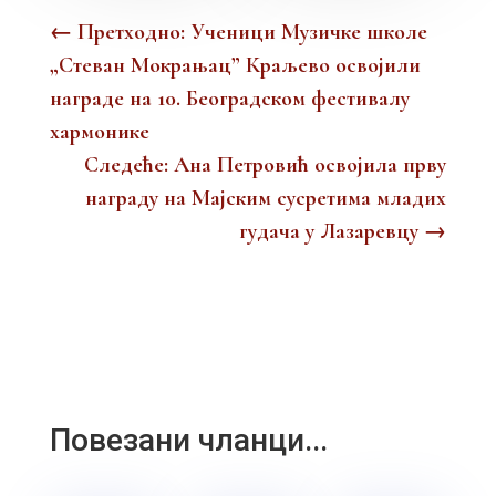
←
Претходно: Ученици Музичке школе
„Стеван Мокрањац” Краљево освојили
награде на 10. Београдском фестивалу
хармонике
Следеће: Ана Петровић освојила прву
награду на Мајским сусретима младих
гудача у Лазаревцу
→
Повезани чланци...