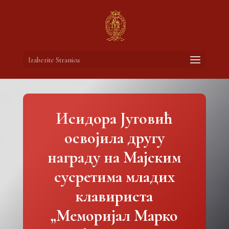
Izaberite Stranicu
Исидора Југовић
освојила другу
награду на Мајским
сусретима младих
клавириста
„Меморијал Марко