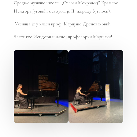
Средње музичке школе „Стеван Мокрањац” Краљево
Исидора Југовић, освојила је II награду (91 поен).
Ученица је у класи проф. Маријане Дреноваковић.
Честитке Исидори и њеној професорки Маријани!