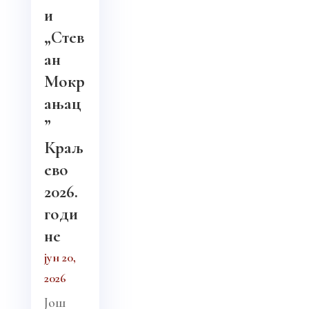
и
„Стев
ан
Мокр
ањац
”
Краљ
ево
2026.
годи
не
јун 20,
2026
Још