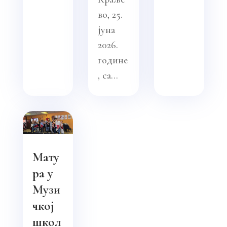
во, 25.
јуна
2026.
године
, са...
Мату
ра у
Музи
чкој
школ