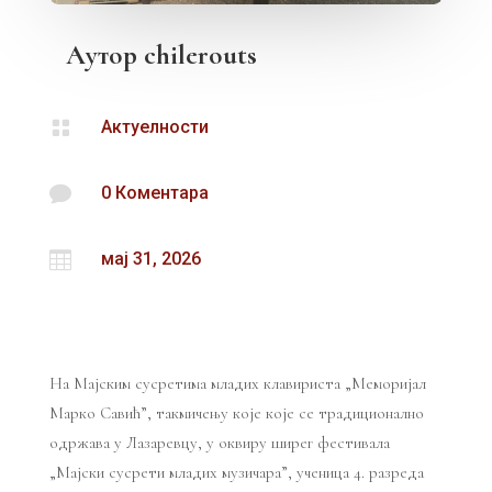
Аутор
chilerouts

Актуелности

0 Коментара

мај 31, 2026
На Мајским сусретима младих клавириста „Меморијал
Марко Савић”, такмичењу које које се традиционално
одржава у Лазаревцу, у оквиру ширег фестивала
„Мајски сусрети младих музичара”, ученица 4. разреда