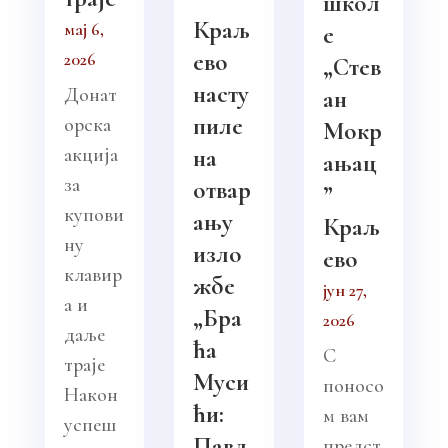
школ
Краљ
мај 6,
е
ево
2026
„Стев
насту
Донат
ан
пиле
орска
Мокр
акција
на
ањац
за
отвар
”
купови
ању
Краљ
ну
изло
ево
клавир
жбе
јун 27,
а и
„Бра
2026
даље
ћа
С
траје
Муси
поносо
Након
ћи:
м вам
успеш
Павл
предст