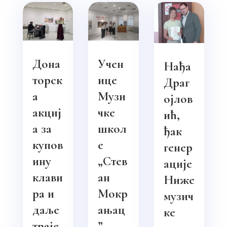
Дона
Учен
Нађа
торск
ице
Драг
а
Музи
ојлов
акциј
чке
ић,
а за
школ
ђак
купов
е
генер
ину
„Стев
ације
клави
ан
Ниже
ра и
Мокр
музич
даље
ањац
ке
траје
”