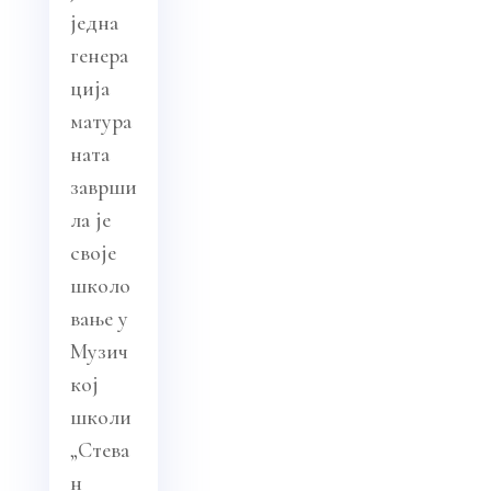
једна
генера
ција
матура
ната
заврши
ла је
своје
школо
вање у
Музич
кој
школи
„Стева
н