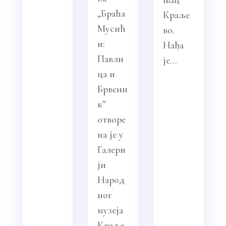
„Браћа
Краље
Мусић
во.
и:
Нађа
Павли
је...
ца и
Брвени
к”
отворе
на је у
Галери
ји
Народ
ног
музеја
Краље