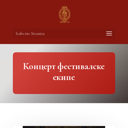
Izaberite Stranicu
Концерт фестивалске
екипе