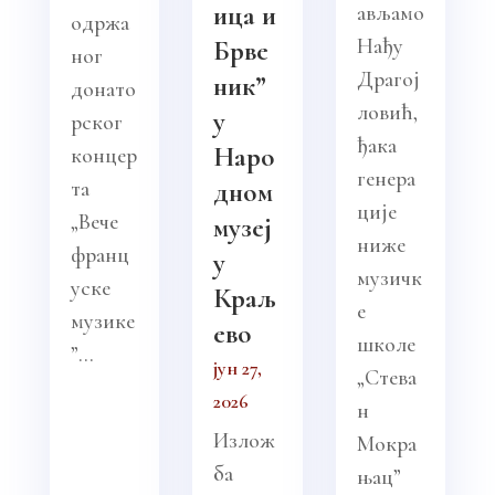
ица и
ављамо
одржа
Нађу
Брве
ног
Драгој
ник”
донато
ловић,
у
рског
ђака
Наро
концер
генера
та
дном
ције
„Вече
музеј
ниже
франц
у
музичк
уске
Краљ
е
музике
ево
школе
”...
јун 27,
„Стева
2026
н
Излож
Мокра
ба
њац”