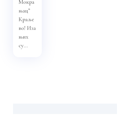
Мокра
њац”
Краље
во! Иза
њих
су...