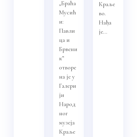
„Браћа
Краље
Мусић
во.
и:
Нађа
Павли
је...
ца и
Брвени
к”
отворе
на је у
Галери
ји
Народ
ног
музеја
Краље