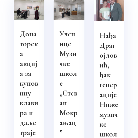
Дона
Учен
Нађа
торск
ице
Драг
а
Музи
ојлов
акциј
чке
ић,
а за
школ
ђак
купов
е
генер
ину
„Стев
ације
клави
ан
Ниже
ра и
Мокр
музич
даље
ањац
ке
траје
”
школ