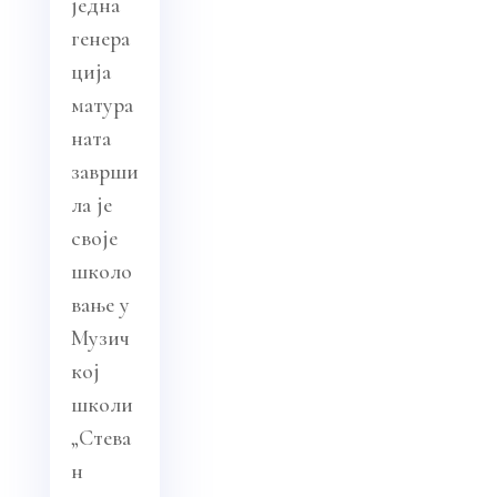
једна
генера
ција
матура
ната
заврши
ла је
своје
школо
вање у
Музич
кој
школи
„Стева
н