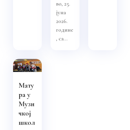
во, 25.
јуна
2026.
године
, са...
Мату
ра у
Музи
чкој
школ