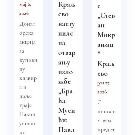
Краљ
мај 6,
е
ево
2026
„Стев
насту
Донат
ан
пиле
орска
Мокр
акција
на
ањац
за
отвар
”
купови
ању
Краљ
ну
изло
ево
клавир
жбе
јун 27,
а и
„Бра
2026
даље
ћа
С
траје
Муси
поносо
Након
ћи:
м вам
успеш
Павл
предст
но