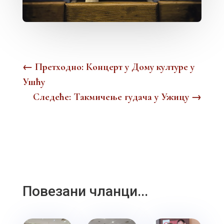
←
Претходно: Концерт у Дому културе у
Ушћу
Следеће: Tакмичењe гудача у Ужицу
→
Повезани чланци...