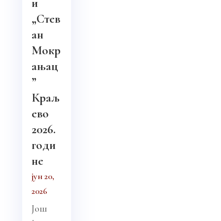
и
„Стев
ан
Мокр
ањац
”
Краљ
ево
2026.
годи
не
јун 20,
2026
Још