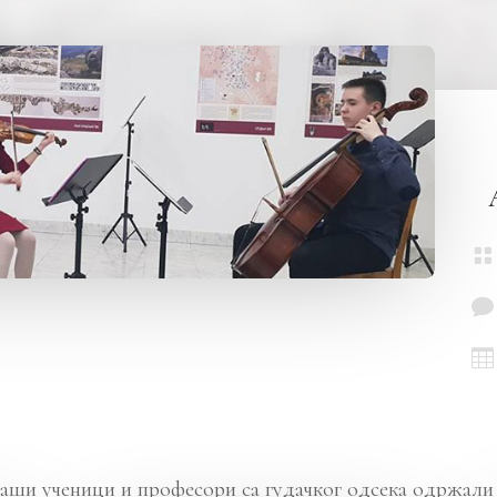



наши ученици и професори са гудачког одсека одржали