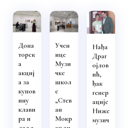
Дона
Учен
Нађа
торск
ице
Драг
а
Музи
ојлов
акциј
чке
ић,
а за
школ
ђак
купов
е
генер
ину
„Стев
ације
клави
ан
Ниже
ра и
Мокр
музич
даље
ањац