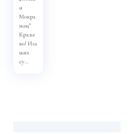
н
Мокра
њац”
Краље
во! Иза
њих
су...