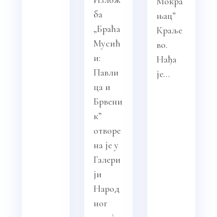
Мокра
ба
њац”
„Браћа
Краље
Мусић
во.
и:
Нађа
Павли
је...
ца и
Брвени
к”
отворе
на је у
Галери
ји
Народ
ног