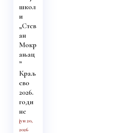
школ
и
„Стев
ан
Мокр
ањац
”
Краљ
ево
2026.
годи
не
јун 20,
2026