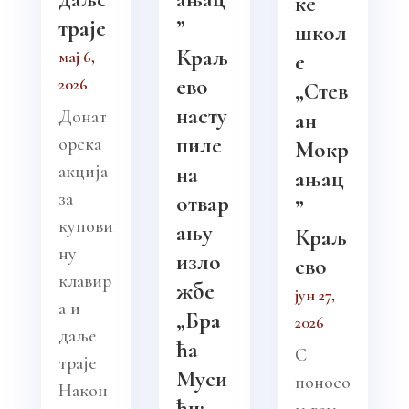
ке
траје
”
школ
Краљ
мај 6,
е
ево
2026
„Стев
насту
Донат
ан
пиле
орска
Мокр
акција
на
ањац
за
отвар
”
купови
ању
Краљ
ну
изло
ево
клавир
жбе
јун 27,
а и
„Бра
2026
даље
ћа
С
траје
Муси
поносо
Након
ћи: