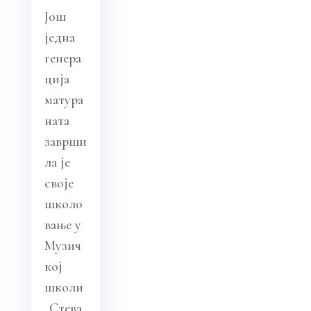
Још
једна
генера
ција
матура
ната
заврши
ла је
своје
школо
вање у
Музич
кој
школи
„Стева