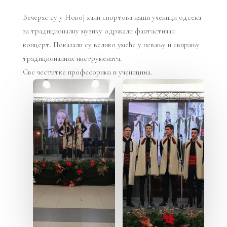
Вечерас су у Новој хали спортова наши ученици одсека
за традиционалну музику одржали фантастичан
концерт. Показали су велико умеће у певању и свирању
традиционалних инструмената.
Све честитке професорима и ученицима.