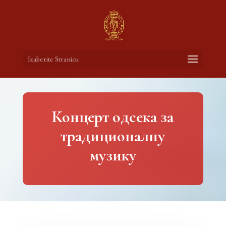
Izaberite Stranicu
Концерт одсека за
традиционалну
музику