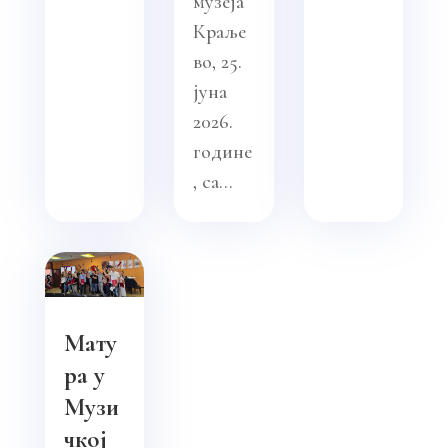
музеја
Краље
во, 25.
јуна
2026.
године
, са...
Мату
ра у
Музи
чкој