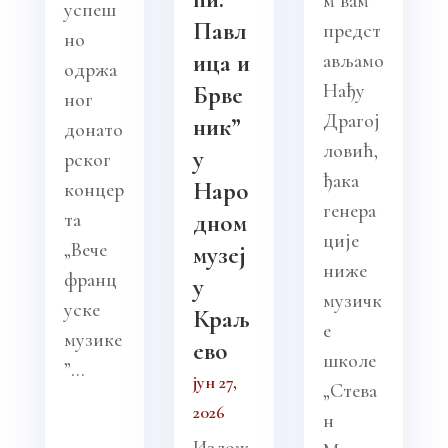
м вам
успеш
Павл
предст
но
ица и
ављамо
одржа
Нађу
Брве
ног
Драгој
ник”
донато
ловић,
у
рског
ђака
Наро
концер
генера
та
дном
ције
„Вече
музеј
ниже
франц
у
музичк
уске
Краљ
е
музике
ево
школе
”...
јун 27,
„Стева
2026
н
Излож