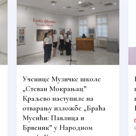
Ученице Музичке школе
„Стеван Мокрањац”
Краљево наступиле на
отварању изложбе „Браћа
Мусићи: Павлица и
Брвеник” у Народном