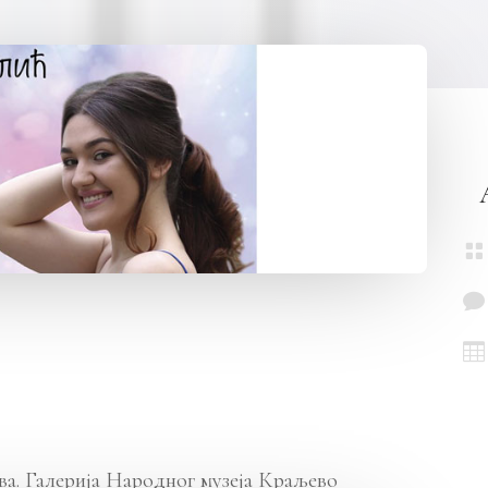



сова. Галерија Народног музеја Краљево