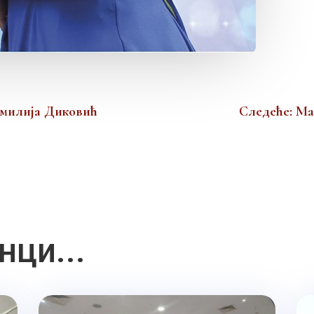
Емилија Диковић
Следеће: Ма
нци...