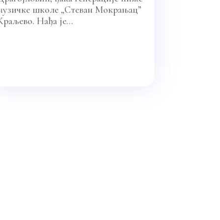
музичке школе „Стеван Мокрањац”
Краљево. Нађа је...