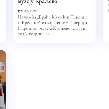
музеју Краљево
јун 27, 2026
Изложба „Браћа Мусићи: Павлица
и Брвеник” отворена је у Галерији
Народног музеја Краљево, 25. јуна
2026. године, са...