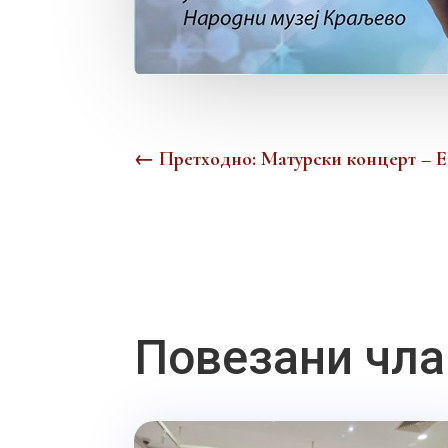
←
Претходно: Матурски концерт – 
Повезани чла