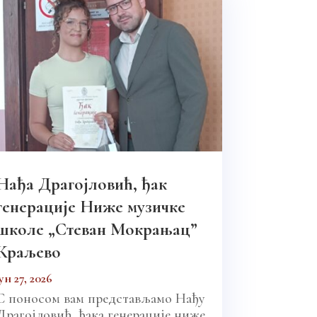
Нађа Драгојловић, ђак
генерације Ниже музичке
школе „Стеван Мокрањац”
Краљево
јун 27, 2026
С поносом вам представљамо Нађу
Драгојловић, ђака генерације ниже