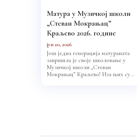
Матура у Музичкој школи
„Стеван Мокрањац”
Краљево 2026. године
јун 20, 2026
Још једна генерација матураната
завршила је своје школовање у
Музичкој школи „Стеван
Мокрањац” Краљево! Иза њих су...