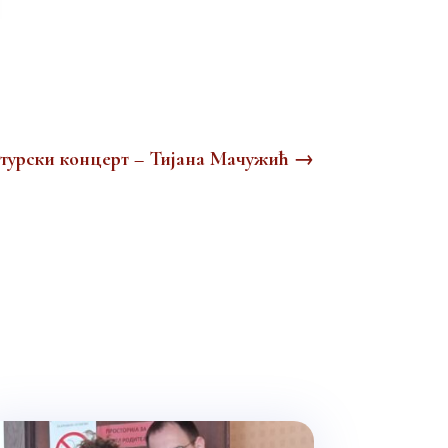
турски концерт – Тијана Мачужић
→