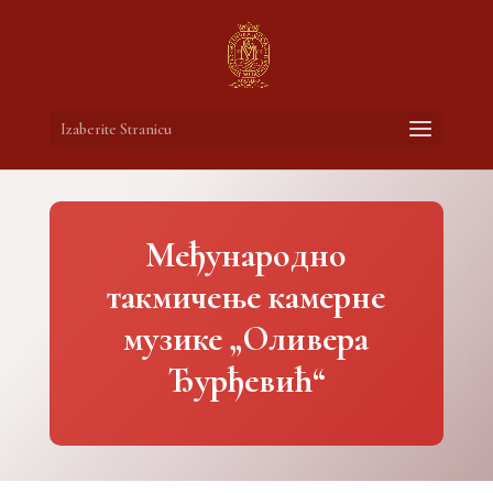
Izaberite Stranicu
Међународно
такмичење камерне
музике „Оливера
Ђурђевић“