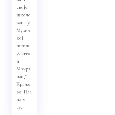
своје
школо
вање у
Музич
кој
школи
„Стева
н
Мокра
њац”
Краље
во! Иза
њих
су...