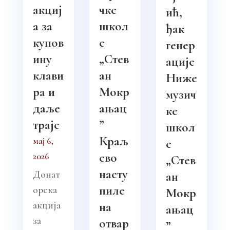
акциј
чке
ић,
а за
школ
ђак
купов
е
генер
ину
„Стев
ације
клави
ан
Ниже
ра и
Мокр
музич
даље
ањац
ке
траје
”
школ
Краљ
мај 6,
е
ево
2026
„Стев
насту
Донат
ан
пиле
орска
Мокр
акција
на
ањац
за
отвар
”