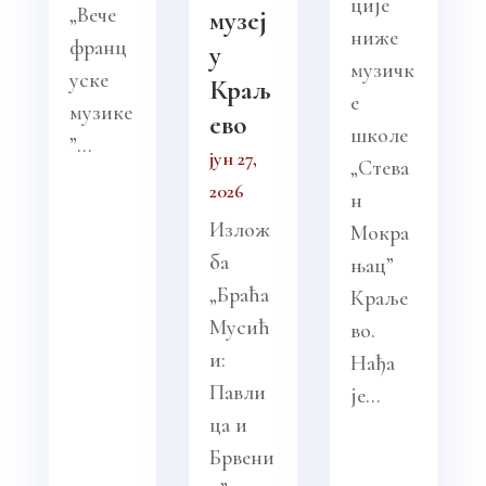
ције
„Вече
музеј
ниже
франц
у
музичк
уске
Краљ
е
музике
ево
школе
”...
јун 27,
„Стева
2026
н
Излож
Мокра
ба
њац”
„Браћа
Краље
Мусић
во.
и:
Нађа
Павли
је...
ца и
Брвени