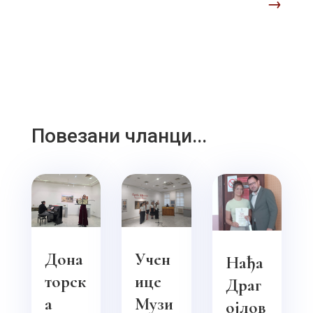
→
Повезани чланци...
Дона
Учен
Нађа
торск
ице
Драг
а
Музи
ојлов