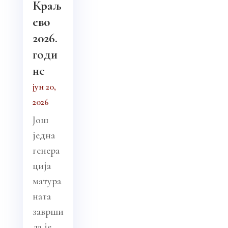
Краљ
ево
2026.
годи
не
јун 20,
2026
Још
једна
генера
ција
матура
ната
заврши
ла је