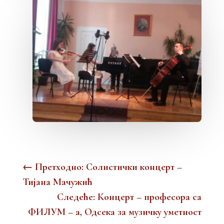
←
Претходно: Солистички концерт –
Тијана Мачужић
Следеће: Концерт – професора са
ФИЛУМ – а, Одсека за музичку уметност