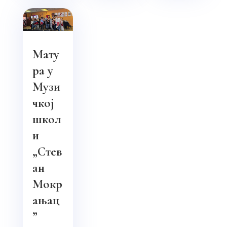
Мату
ра у
Музи
чкој
школ
и
„Стев
ан
Мокр
ањац
”