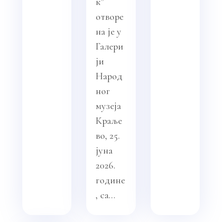
к”
отворе
на је у
Галери
ји
Народ
ног
музеја
Краље
во, 25.
јуна
2026.
године
, са...