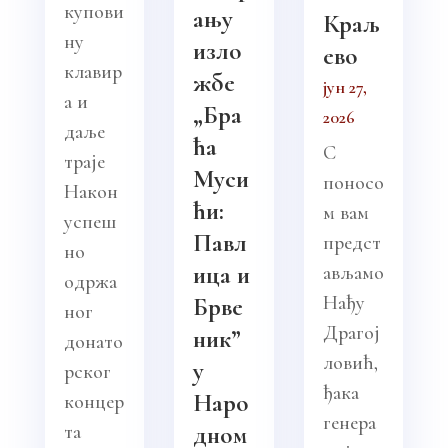
купови
ању
Краљ
ну
изло
ево
клавир
жбе
јун 27,
а и
„Бра
2026
даље
ћа
С
траје
Муси
поносо
Након
ћи:
м вам
успеш
Павл
предст
но
ица и
ављамо
одржа
Нађу
Брве
ног
Драгој
ник”
донато
ловић,
у
рског
ђака
Наро
концер
генера
та
дном