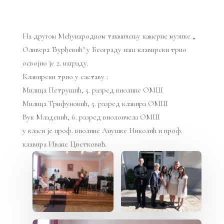
На другом Међународном такмичењу камерне музике „
Оливера Ђурђевић" у Београду наш клавирски трио
освојио је 2. награду.
Клавирски трио у саставу :
Милица Петрушић, 5. разред виолине ОМШ
Милица Трифуновић, 5. разред клавира ОМШ
Вук Младенић, 6. разред виолончела ОМШ
у класи је проф. виолине Анушке Николић и проф.
клавира Иване Цветковић.