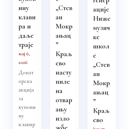
ину
„Стев
ације
клави
ан
Ниже
ра и
Мокр
музич
даље
ањац
ке
траје
”
школ
Краљ
мај 6,
е
ево
2026
„Стев
насту
Донат
ан
пиле
орска
Мокр
акција
на
ањац
за
отвар
”
купови
ању
Краљ
ну
изло
ево
клавир
жбе
јун 27,