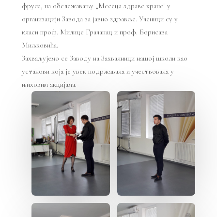
фрула, на обележавању „Месеца здраве хране" у
организацији Завода за јавно здравље. Ученици су у
класи проф. Милице Грачанац и проф. Борисава
Миљковића.
Захваљујемо се Заводу на Захвалници нашој школи као
установи која је увек подржавала и учествовала у
њиховим акцијама.