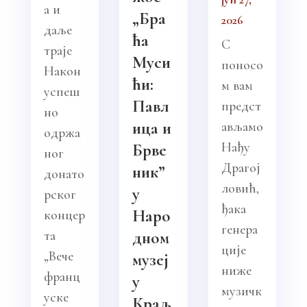
а и
„Бра
2026
даље
ћа
С
траје
Муси
поносо
Након
ћи:
м вам
успеш
Павл
предст
но
ица и
ављамо
одржа
Нађу
Брве
ног
Драгој
ник”
донато
ловић,
у
рског
ђака
Наро
концер
генера
та
дном
ције
„Вече
музеј
ниже
франц
у
музичк
уске
Краљ