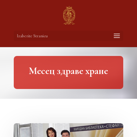
Izaberite Stranicu
Месец здраве хране