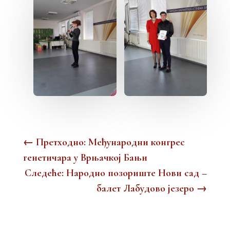
←
Претходно: Међународни конгрес
генетичара у Врњачкој Бањи
Следеће: Народно позориште Нови сад –
балет Лабудово језеро
→