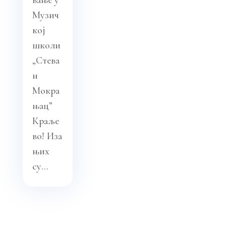
вање у
Музич
кој
школи
„Стева
н
Мокра
њац”
Краље
во! Иза
њих
су...