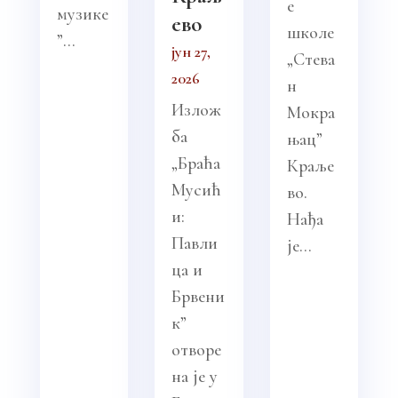
е
музике
ево
школе
”...
јун 27,
„Стева
2026
н
Излож
Мокра
ба
њац”
„Браћа
Краље
Мусић
во.
и:
Нађа
Павли
је...
ца и
Брвени
к”
отворе
на је у