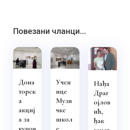
Повезани чланци...
Дона
Учен
Нађа
торск
ице
Драг
а
Музи
ојлов
акциј
чке
ић,
а за
школ
ђак
купов
е
генер