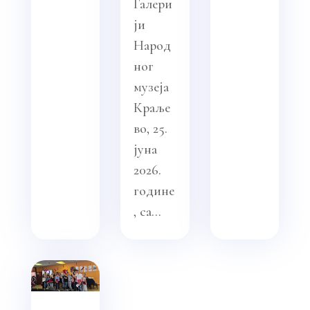
Галери
ји
Народ
ног
музеја
Краље
во, 25.
јуна
2026.
године
, са...