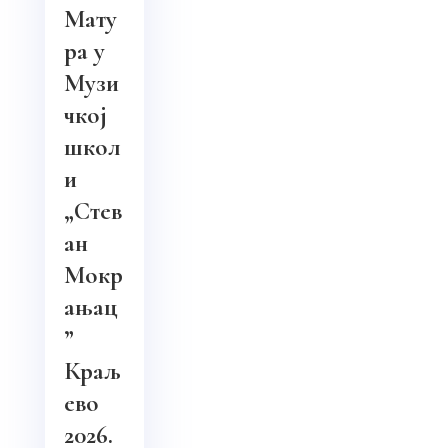
Мату
ра у
Музи
чкој
школ
и
„Стев
ан
Мокр
ањац
”
Краљ
ево
2026.