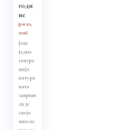
годи
не
јун 20,
2026
Још
једна
генера
ција
матура
ната
заврши
ла је
своје
школо