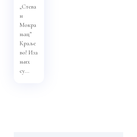
„Стева
н
Мокра
њац”
Краље
во! Иза
њих
су...