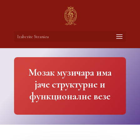
Izaberite Stranicu
Мозак музичара има
јаче структурне и
функционалне везе