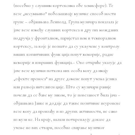
(посебно у слушним кортексима обе хемисфере). Те
везе „несумњиво“ побољшавају музичке способ ности
групе – објашњава Леиполд. Група музичара показала је
јаче везе између слушних кортекса и дру гих можданих
подручја у фронталном, паријетал ном и темпоралном
кортексу, за које је познато да су укључене у контролу
виших когнитивних функ ција попут меморије, радне
меморије и извршних функција.– Ово откриће указује да
јаче везе музички поткова них особа могу да имају
„ефекте преноса“ на друге домене попут учења језика
или развоја интелиген ције. Што су музичари раније
почели да се баве му зиком, то је повезаност била јача –
објашњава Јанке и додаје да такве позитивне неуронске
везе могу да произађу и из других активности, не само
из музи ке. На крају, налази поткрепљују доказе да
учење но вих ствари, посебно свирање музичког