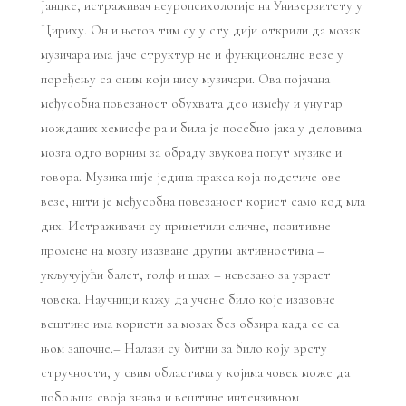
Јанцке, истраживач неуропсихологије на Универзитету у
Цириху. Он и његов тим су у сту дији открили да мозак
музичара има јаче структур не и функционалне везе у
поређењу са оним који нису музичари. Ова појачана
међусобна повезаност обухвата део између и унутар
можданих хемисфе ра и била је посебно јака у деловима
мозга одго ворним за обраду звукова попут музике и
говора. Музика није једина пракса која подстиче ове
везе, нити је међусобна повезаност корист само код мла
дих. Истраживачи су приметили сличне, позитивне
промене на мозгу изазване другим активностима –
укључујући балет, голф и шах – невезано за узраст
човека. Научници кажу да учење било које изазовне
вештине има користи за мозак без обзира када се са
њом започне.– Налази су битни за било коју врсту
стручности, у свим областима у којима човек може да
побољша своја знања и вештине интензивном