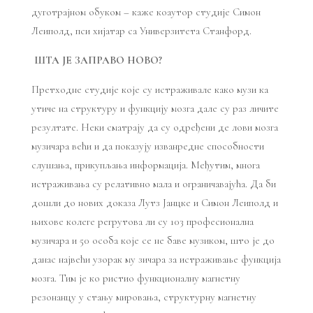
дуготрајном обуком – каже коаутор студије Симон
Леиполд, пси хијатар са Универзитета Станфорд.
ШТА ЈЕ ЗАПРАВО НОВО?
Претходне студије које су истраживале како музи ка
утиче на структуру и функцију мозга дале су раз личите
резултате. Неки сматрају да су одређени де лови мозга
музичара већи и да показују изванредне способности
слушања, прикупљања информација. Међутим, многа
истраживања су релативно мала и ограничавајућа. Да би
дошли до нових доказа Лутз Јанцке и Симон Леиполд и
њихове колеге регрутова ли су 103 професионална
музичара и 50 особа које се не баве музиком, што је до
данас највећи узорак му зичара за истраживање функција
мозга. Тим је ко ристио функционалну магнетну
резонанцу у стању мировања, структурну магнетну