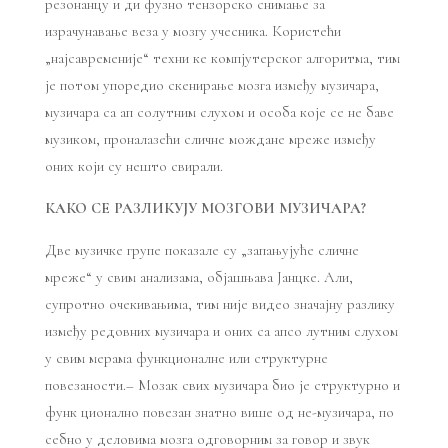
резонанцу и ди фузно тензорско снимање за
израчунавање веза у мозгу учесника. Користећи
„најсавременије“ техни ке компјутерског алгоритма, тим
је потом упоредио скенирање мозга између музичара,
музичара са ап солутним слухом и особа које се не баве
музиком, проналазећи сличне мождане мреже између
оних који су нешто свирали.
КАКО СЕ РАЗЛИКУЈУ МОЗГОВИ МУЗИЧАРА?
Две музичке групе показале су „запањујуће сличне
мреже“ у свим анализама, објашњава Јанцке. Али,
супротно очекивањима, тим није видео значајну разлику
између редовних музичара и оних са апсо лутним слухом
у свим мерама функционалне или структурне
повезаности.– Мозак свих музичара био је структурно и
функ ционално повезан знатно више од не-музичара, по
себно у деловима мозга одговорним за говор и звук