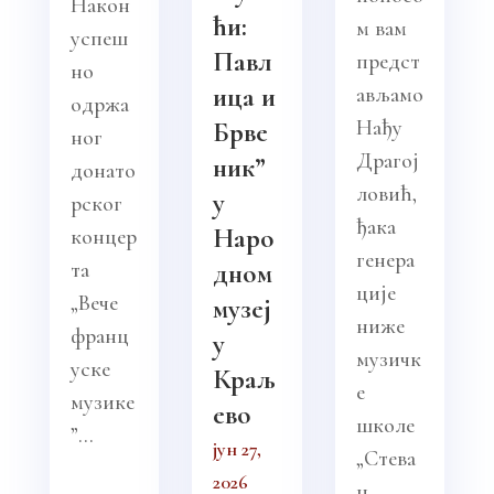
Након
ћи:
м вам
успеш
Павл
предст
но
ица и
ављамо
одржа
Нађу
Брве
ног
Драгој
ник”
донато
ловић,
у
рског
ђака
Наро
концер
генера
та
дном
ције
„Вече
музеј
ниже
франц
у
музичк
уске
Краљ
е
музике
ево
школе
”...
јун 27,
„Стева
2026
н