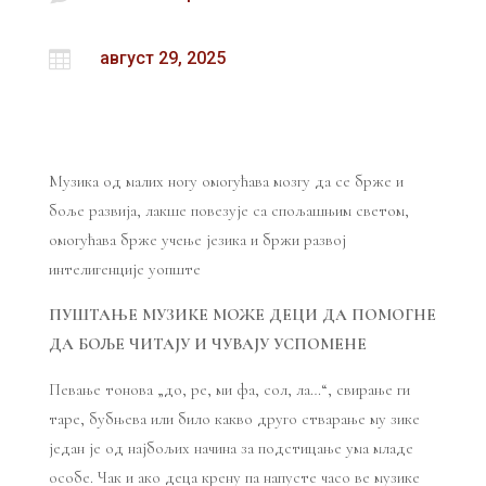

август 29, 2025
Музика од малих ногу омогућава мозгу да се брже и
боље развија, лакше повезује са спољашњим светом,
омогућава брже учење језика и бржи развој
интелигенције уопште
ПУШТАЊЕ МУЗИКЕ МОЖЕ ДЕЦИ ДА ПОМОГНЕ
ДА БОЉЕ ЧИТАЈУ И ЧУВАЈУ УСПОМЕНЕ
Певање тонова „до, ре, ми фа, сол, ла…“, свирање ги
таре, бубњева или било какво друго стварање му зике
један је од најбољих начина за подстицање ума младе
особе. Чак и ако деца крену па напусте часо ве музике