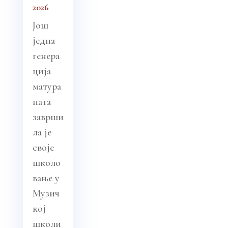
2026
Још
једна
генера
ција
матура
ната
заврши
ла је
своје
школо
вање у
Музич
кој
школи