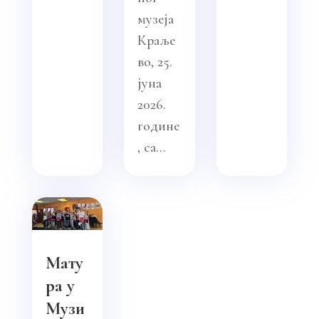
музеја
Краље
во, 25.
јуна
2026.
године
, са...
Мату
ра у
Музи