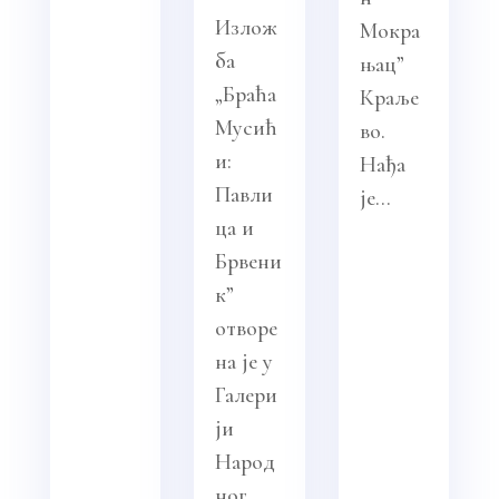
Излож
Мокра
ба
њац”
„Браћа
Краље
Мусић
во.
и:
Нађа
Павли
је...
ца и
Брвени
к”
отворе
на је у
Галери
ји
Народ
ног