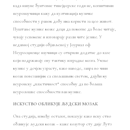
када напуне бунтовне тинејџерске годи не, когнитивни
неуронаучници кажу да култивација музичке
способности у раном добу има користи за цео живот.
Пуштање музике може деци да помогне да боље читају,
чувају успомене и изговарају разли чите језике. У
недавној студији објављеној у Јоурнал оф
Неуросциенце научници су открили додатне до казе
који подржавају ову тактику изградње мозга. Учење
музике у дечјем узрасту, како наводе, запра во чини
мозак повезанијим са спољашњим светом, дајући му
неуронску „пластичност“ способну да по бољша
неуролошке способности ван музике.
ИСКУСТВО ОБЛИКУЈЕ ЉУДСКИ МОЗАК
Ова студија, између осталог, показује како иску ство
обликује људски мозак – каже коаутор сту дије Лутз