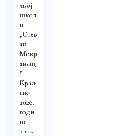
чкој
школ
и
„Стев
ан
Мокр
ањац
”
Краљ
ево
2026.
годи
не
јун 20,