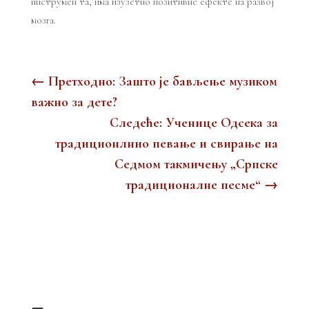
инструмен та, има изузетно позитивне ефекте на развој
мозга.
←
Претходно: Зашто је бављење музиком
важно за дете?
Следеће: Ученице Одсека за
традиционлнио певање и свирање на
Седмом такмичењу „Српске
традиционалне песме“
→