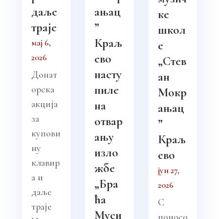
даље
ањац
ке
траје
”
школ
Краљ
мај 6,
е
ево
2026
„Стев
насту
Донат
ан
пиле
орска
Мокр
акција
на
ањац
за
отвар
”
купови
ању
Краљ
ну
изло
ево
клавир
жбе
јун 27,
а и
„Бра
2026
даље
ћа
С
траје
Муси
поносо