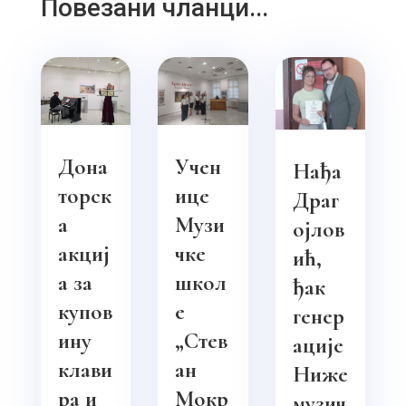
Повезани чланци...
Дона
Учен
Нађа
торск
ице
Драг
а
Музи
ојлов
акциј
чке
ић,
а за
школ
ђак
купов
е
генер
ину
„Стев
ације
клави
ан
Ниже
ра и
Мокр
музич