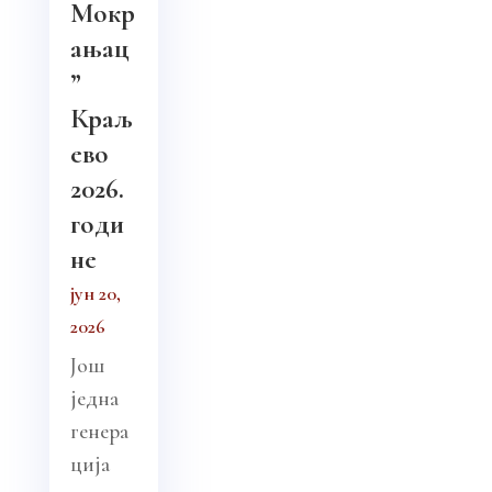
Мокр
ањац
”
Краљ
ево
2026.
годи
не
јун 20,
2026
Још
једна
генера
ција