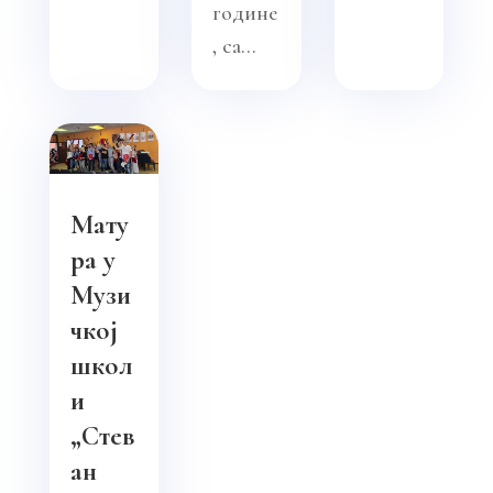
године
, са...
Мату
ра у
Музи
чкој
школ
и
„Стев
ан