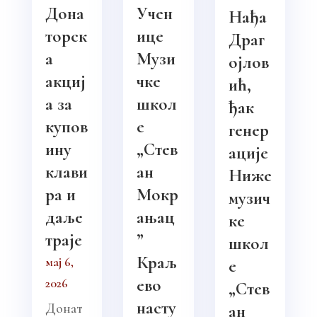
Дона
Учен
Нађа
торск
ице
Драг
а
Музи
ојлов
акциј
чке
ић,
а за
школ
ђак
купов
е
генер
ину
„Стев
ације
клави
ан
Ниже
ра и
Мокр
музич
даље
ањац
ке
траје
”
школ
Краљ
мај 6,
е
ево
2026
„Стев
насту
Донат
ан