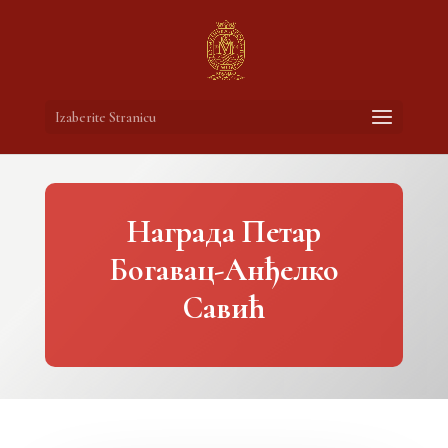
Izaberite Stranicu
Награда Петар
Богавац-Анђелко
Савић