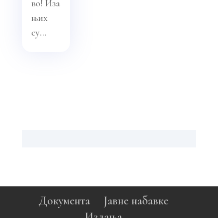
во! Иза
њих
су...
Документа
Јавне набавке
Издања