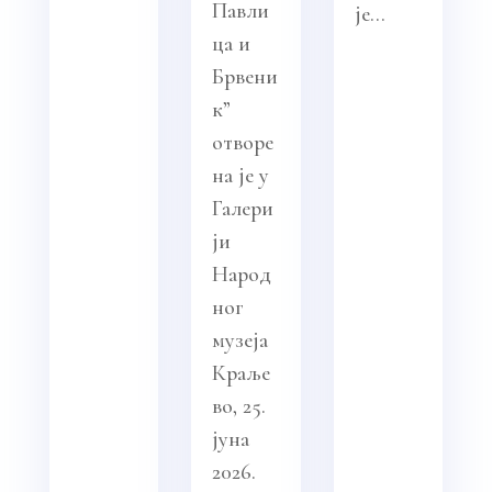
Павли
је...
ца и
Брвени
к”
отворе
на је у
Галери
ји
Народ
ног
музеја
Краље
во, 25.
јуна
2026.