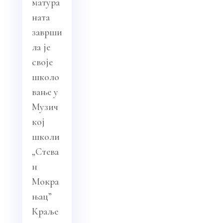
матура
ната
заврши
ла је
своје
школо
вање у
Музич
кој
школи
„Стева
н
Мокра
њац”
Краље