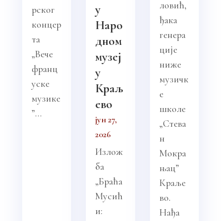
ловић,
у
рског
ђака
Наро
концер
генера
та
дном
ције
„Вече
музеј
ниже
франц
у
музичк
уске
Краљ
е
музике
ево
школе
”...
јун 27,
„Стева
2026
н
Излож
Мокра
ба
њац”
„Браћа
Краље
Мусић
во.
и:
Нађа