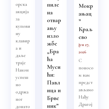
пиле
орска
Мокр
акција
на
ањац
за
отвар
”
купови
ању
Краљ
ну
изло
ево
клавир
жбе
јун 27,
а и
„Бра
2026
даље
ћа
С
траје
Муси
поносо
Након
ћи:
м вам
успеш
Павл
предст
но
ица и
ављамо
одржа
Нађу
Брве
ног
Драгој
ник”
донато