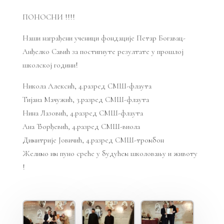
ПОНОСНИ !!!!
Наши награђени ученици фондације Петар Богавац-
Анђелко Савић за постигнуте резултате у прошлој
школској години!
Никола Алексић, 4.разред СМШ-флаута
Тијана Мачужић, 3.разред СМШ-флаута
Нина Лазовић, 4.разред СМШ-флаута
Ана Ђорђевић, 4.разред СМШ-виола
Димитрије Јовичић, 4.разред СМШ-тромбон
Желимо им пуно среће у будућем школовању и животу
!