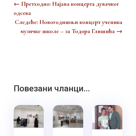
←
Претходно: Најава концерта дувачког
одсека
Следеће: Новогодишњи концерт ученика
музичке школе – за Тодора Глишића
→
Повезани чланци...