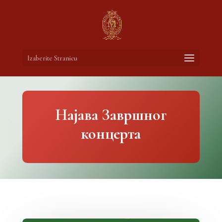
Izaberite Stranicu
Најава Завршног
концерта