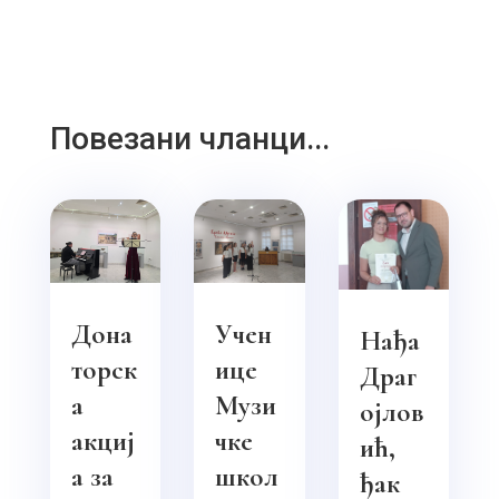
Повезани чланци...
Дона
Учен
Нађа
торск
ице
Драг
а
Музи
ојлов
акциј
чке
ић,
а за
школ
ђак