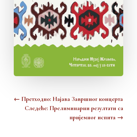
←
Претходно: Најава Завршног концерта
Следеће: Прелиминарни резултати са
пријемног испита
→