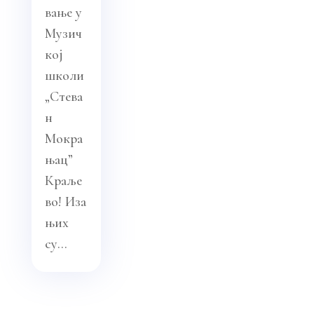
вање у
Музич
кој
школи
„Стева
н
Мокра
њац”
Краље
во! Иза
њих
су...