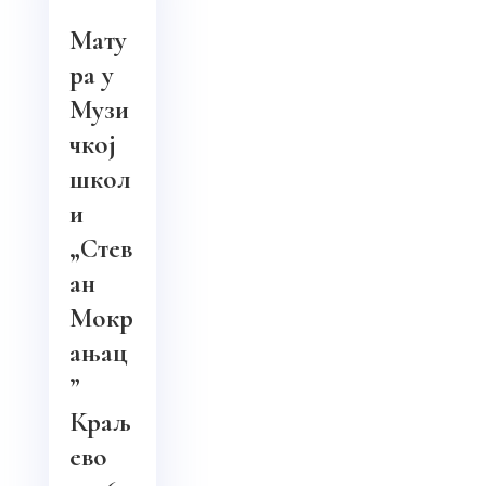
Мату
ра у
Музи
чкој
школ
и
„Стев
ан
Мокр
ањац
”
Краљ
ево