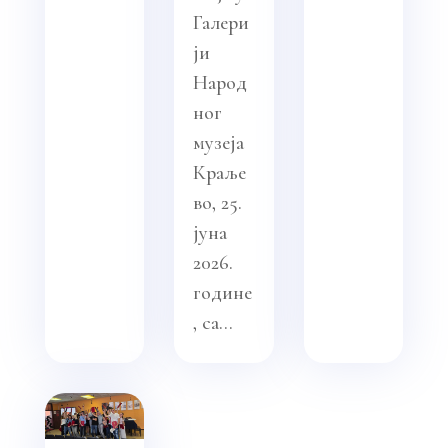
Галери
ји
Народ
ног
музеја
Краље
во, 25.
јуна
2026.
године
, са...