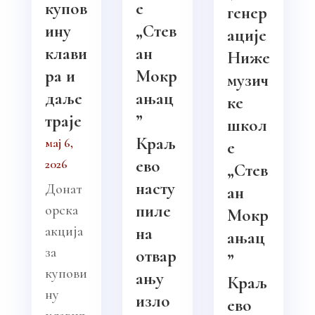
купов
е
генер
ину
„Стев
ације
клави
ан
Ниже
ра и
Мокр
музич
даље
ањац
ке
траје
”
школ
Краљ
мај 6,
е
ево
2026
„Стев
насту
Донат
ан
пиле
орска
Мокр
акција
на
ањац
за
отвар
”
купови
ању
Краљ
ну
изло
ево