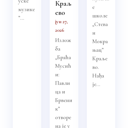
уске
Краљ
е
музике
ево
школе
”...
јун 27,
„Стева
2026
н
Излож
Мокра
ба
њац”
„Браћа
Краље
Мусић
во.
и:
Нађа
Павли
је...
ца и
Брвени
к”
отворе
на је у