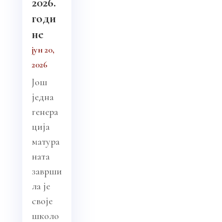
2026.
годи
не
јун 20,
2026
Још
једна
генера
ција
матура
ната
заврши
ла је
своје
школо