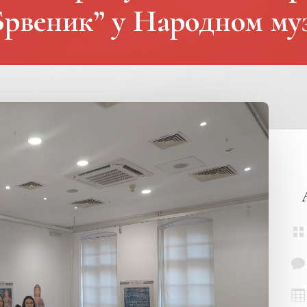
рвеник” у Народном му


