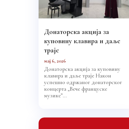
Донаторска акција за
куповину клавира и даље
траје
мај 6, 2026
Донаторска акција за куповину
клавира и даље траје Након
успешно одржаног донаторског
концерта „Вече француске
музике”...