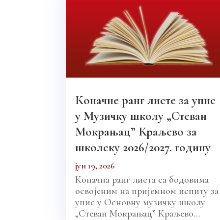
Коначне ранг листе за упис
у Музичку школу „Стеван
Мокрањац” Краљево за
школску 2026/2027. годину
јун 19, 2026
Коначна ранг листа са бодовима
освојеним на пријемном испиту за
упис у Основну музичку школу
„Стеван Мокрањац” Краљево...