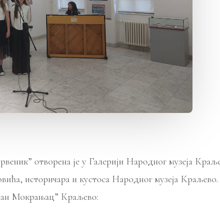
еник” отворена је у Галерији Народног музеја Краљево
овића, историчара и кустоса Народног музеја Краљево.
еван Мокрањац” Краљево: