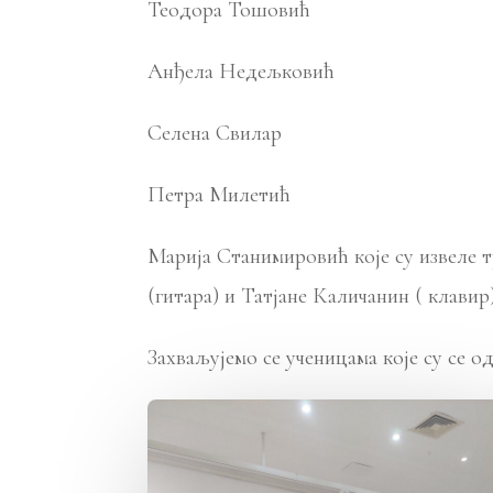
Теодора Тошовић
Анђела Недељковић
Селена Свилар
Петра Милетић
Марија Станимировић које су извеле 
(гитара) и Татјане Каличанин ( клавир)
Захваљујемо се ученицама које су се 