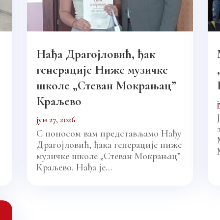
Нађа Драгојловић, ђак
генерације Ниже музичке
школе „Стеван Мокрањац”
Краљево
јун 27, 2026
С поносом вам представљамо Нађу
Драгојловић, ђака генерације ниже
музичке школе „Стеван Мокрањац”
Краљево. Нађа је...