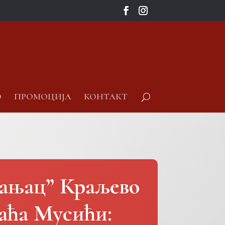
О
ПРОМОЦИЈА
КОНТАКТ
рањац” Краљево
аћа Мусићи: