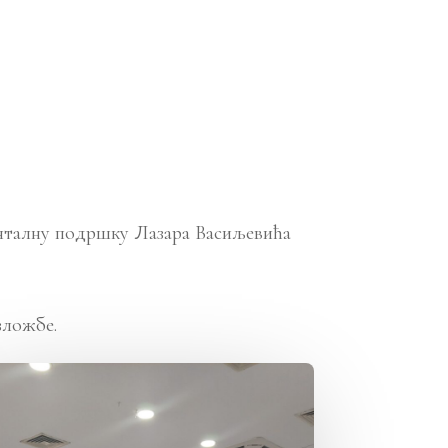
менталну подршку Лазара Васиљевића
зложбе.