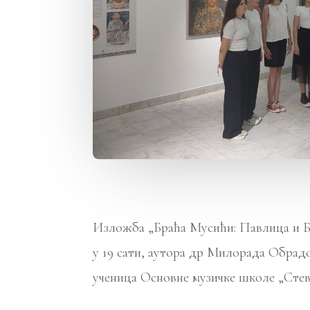
Изложба „Браћа Мусићи: Павлица и Брв
у 19 сати, аутора др Милорада Обрад
ученица Основне музичке школе „Ст