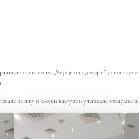
традиционалну песму „Чије је оно девојче” уз инстру
.
одазвале позиву и својим наступом улепшале отварање и