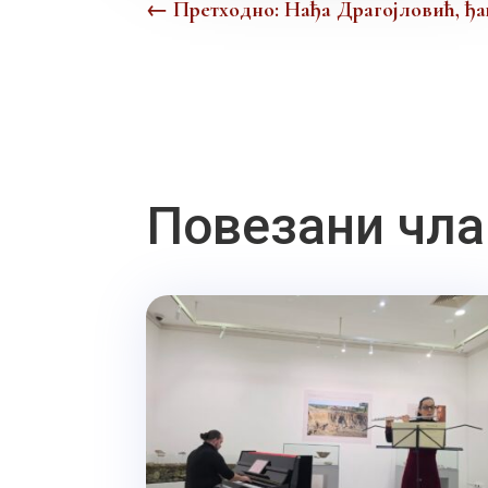
←
Претходно: Нађа Драгојловић, ђ
Повезани чла