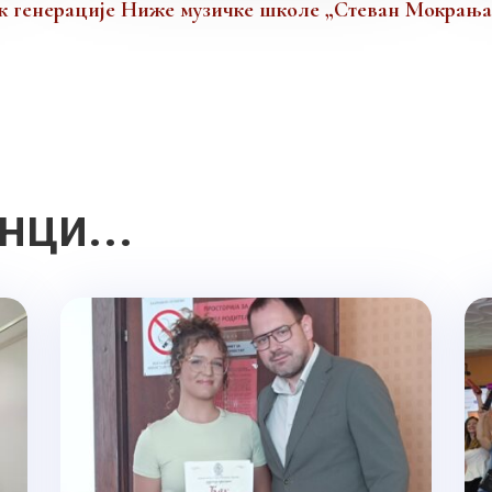
ак генерације Ниже музичке школе „Стеван Мокрањ
нци...