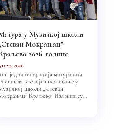
Матура у Музичкој школи
„Стеван Мокрањац”
Краљево 2026. године
јун 20, 2026
Још једна генерација матураната
завршила је своје школовање у
Музичкој школи „Стеван
Мокрањац” Краљево! Иза њих су...