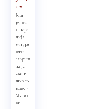
2026
Још
једна
генера
ција
матура
ната
заврши
ла је
своје
школо
вање у
Музич
кој