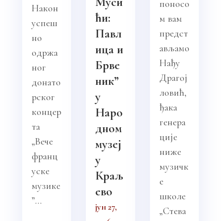
Муси
поносо
Након
ћи:
м вам
успеш
Павл
предст
но
ица и
ављамо
одржа
Нађу
Брве
ног
Драгој
ник”
донато
ловић,
у
рског
ђака
Наро
концер
генера
та
дном
ције
„Вече
музеј
ниже
франц
у
музичк
уске
Краљ
е
музике
ево
школе
”...
јун 27,
„Стева