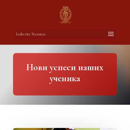
Izaberite Stranicu
Нови успеси наших
ученика