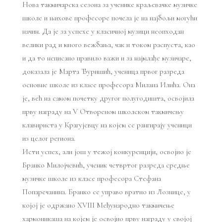
Нова такмичарска сезона за ученике краљевачке музичке
школе и њихове професоре почела је на најбољи могући
начин. Да је за успехе у класичној музици неопходан
велики рад и много вежбања, чак и током распуста, као
и да то неписано правило важи и за најмлађе музичаре,
доказала је Марта Ђуришић, ученица првог разреда
основне школе из класе професора Милана Илића. Она
је, већ на самом почетку другог полугодишта, освојила
прву награду на V Отвореном школском такмичењу
клавириста
у Крагујевцу на којем се рангирају ученици
из целог региона.
Исти успех, али још у тежој конкуренцији, освојио је
Бранко Милојчевић, ученик четвртог разреда средње
музичке школе из класе професора Стефана
Попаречанина. Бранко се управо вратио из Лознице, у
којој је одржано XVIII Међународно такмичење
хармоникаша на којем је освојио прву награду у својој