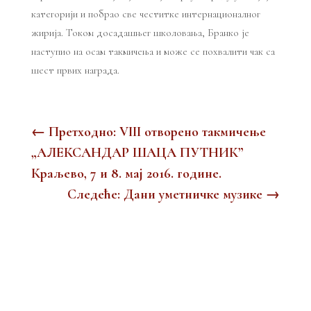
категорији и побрао све честитке интернационалног
жирија. Током досадашњег школовања, Бранко је
наступио на осам такмичења и може се похвалити чак са
шест првих награда.
←
Претходно: VIII отворено такмичење
„АЛЕКСАНДАР ШАЦА ПУТНИК”
Краљево, 7 и 8. мај 2016. године.
Следеће: Дани уметничке музике
→