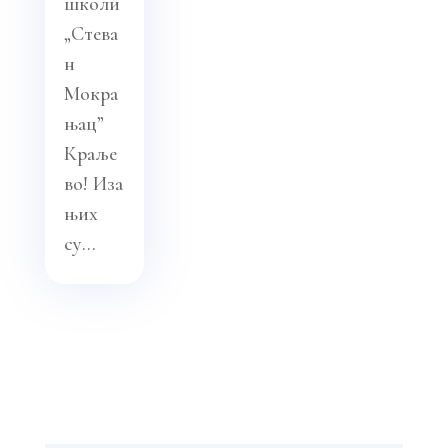
школи
„Стева
н
Мокра
њац”
Краље
во! Иза
њих
су...