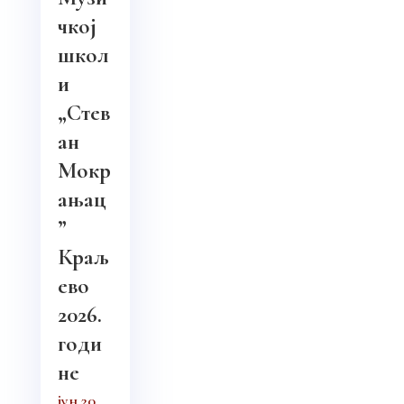
чкој
школ
и
„Стев
ан
Мокр
ањац
”
Краљ
ево
2026.
годи
не
јун 20,