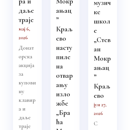
ра и
Мокр
музич
даље
ањац
ке
траје
”
школ
Краљ
мај 6,
е
ево
2026
„Стев
насту
Донат
ан
пиле
орска
Мокр
акција
на
ањац
за
отвар
”
купови
ању
Краљ
ну
изло
ево
клавир
жбе
јун 27,
а и
„Бра
2026
даље
ћа
С
траје