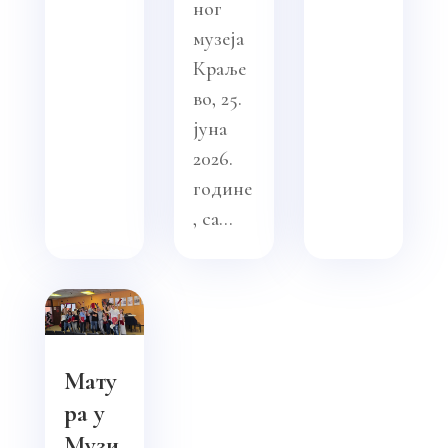
ног
музеја
Краље
во, 25.
јуна
2026.
године
, са...
Мату
ра у
Музи