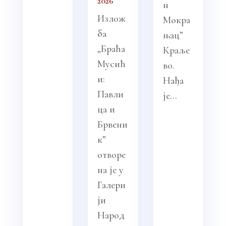
2026
н
Излож
Мокра
ба
њац”
„Браћа
Краље
Мусић
во.
и:
Нађа
Павли
је...
ца и
Брвени
к”
отворе
на је у
Галери
ји
Народ