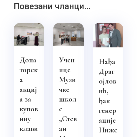
Повезани чланци...
Дона
Учен
Нађа
торск
ице
Драг
а
Музи
ојлов
акциј
чке
ић,
а за
школ
ђак
купов
е
генер
ину
„Стев
ације
клави
ан
Ниже