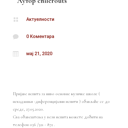
Аутор
chilerouts

Актуелности

0 Коментара

мај 21, 2020
Пријаве испита за ниво основне музичке школе (
некадашњи -диференцијални испити ) обављаће се до
среде, 27.05.2020.
Сва обавештења у вези испита можете добити на
телефон 036 /321 - 872 .