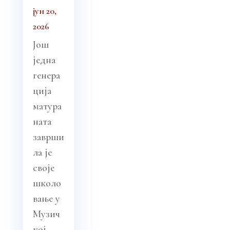
јун 20,
2026
Још
једна
генера
ција
матура
ната
заврши
ла је
своје
школо
вање у
Музич
кој