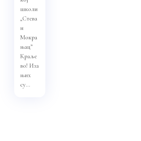
школи
„Стева
н
Мокра
њац”
Краље
во! Иза
њих
су...