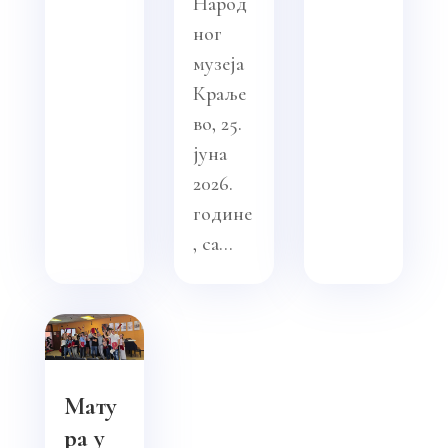
Народ
ног
музеја
Краље
во, 25.
јуна
2026.
године
, са...
Мату
ра у