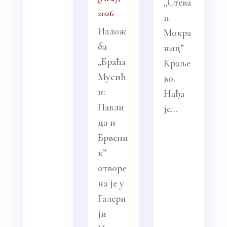
„Стева
2026
н
Излож
Мокра
ба
њац”
„Браћа
Краље
Мусић
во.
и:
Нађа
Павли
је...
ца и
Брвени
к”
отворе
на је у
Галери
ји