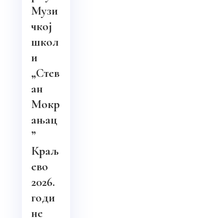
Музи
чкој
школ
и
„Стев
ан
Мокр
ањац
”
Краљ
ево
2026.
годи
не