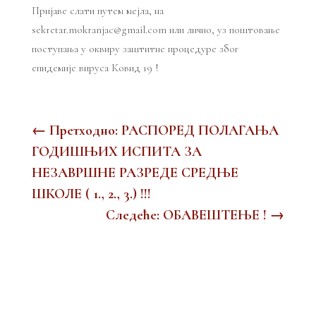
Пријаве слати путем мејла, на
sekretar.mokranjac@gmail.com или лично, уз поштовање
поступања у оквиру заштитне процедуре због
епидемије вируса Ковид 19 !
←
Претходно: РАСПОРЕД ПОЛАГАЊА
ГОДИШЊИХ ИСПИТА ЗА
НЕЗАВРШНЕ РАЗРЕДЕ СРЕДЊЕ
ШКОЛЕ ( 1., 2., 3.) !!!
Следеће: ОБАВЕШТЕЊЕ !
→