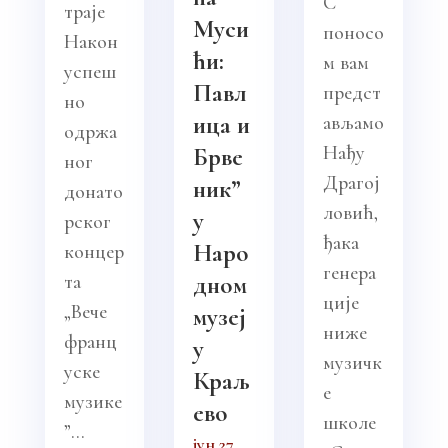
С
траје
Муси
поносо
Након
ћи:
м вам
успеш
Павл
предст
но
ица и
ављамо
одржа
Нађу
Брве
ног
Драгој
ник”
донато
ловић,
у
рског
ђака
Наро
концер
генера
та
дном
ције
„Вече
музеј
ниже
франц
у
музичк
уске
Краљ
е
музике
ево
школе
”...
јун 27,