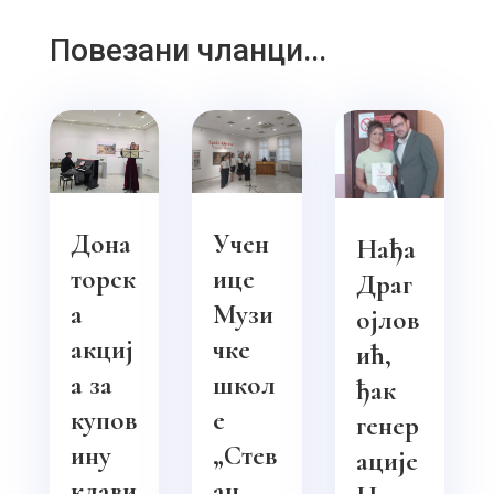
Повезани чланци...
Дона
Учен
Нађа
торск
ице
Драг
а
Музи
ојлов
акциј
чке
ић,
а за
школ
ђак
купов
е
генер
ину
„Стев
ације
клави
ан