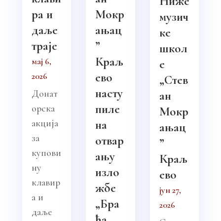
Ниже
ра и
Мокр
музич
даље
ањац
ке
траје
”
школ
Краљ
мај 6,
е
ево
2026
„Стев
насту
Донат
ан
пиле
орска
Мокр
акција
на
ањац
за
отвар
”
купови
ању
Краљ
ну
изло
ево
клавир
жбе
јун 27,
а и
„Бра
2026
даље
ћа