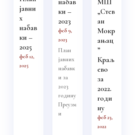
набав
МШ
јавни
ки –
„Стев
х
2023
ан
набав
Мокр
феб 9,
ки –
ањац
2023
2025
”
План
феб 12,
Краљ
јавних
2025
набавк
ево
и за
за
2023
2022.
годину
годи
Преузм
ну
и
феб 23,
2022