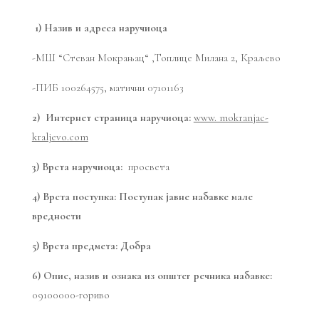
1)
Назив и адреса наручиоца
-МШ “Стеван Мокрањац“ ,Топлице Милана 2, Краљево
-ПИБ 100264575, матични 07101163
2) Интернет страница наручиоца:
www. mokranjac-
kraljevo.com
3) Врста наручиоца:
просвета
4) Врста поступка: Поступак јавне набавке мале
вредности
5) Врста предмета: Добра
6) Опис, назив и ознака из општег речника набавке:
09100000-гориво