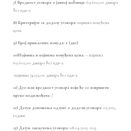
7) Вредност уговора о јавној набавци:
69.602,00 динара
без пдв-а
8) Критеријум за додолу уговора:
најнижа понуђена
цена
9) Број примљених понуда: 2 (две)
10)Највиша и најнижа понуђена цена: –
најнижа
69.602,00 динара без пдв-а
-највиша 74.152,00 динара без пдв-а
11) Део или вредност уговора који ће се извршити
преко подизвођача: /
12) Датум доношења одлуке о додели уговора:
03.2015.
године
13) Датум закључења уговора:
08.04.2015. год.