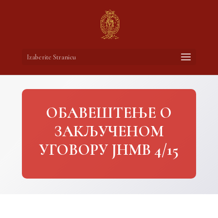
Izaberite Stranicu
ОБАВЕШТЕЊЕ О
ЗАКЉУЧЕНОМ
УГОВОРУ ЈНМВ 4/15