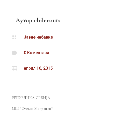
Аутор
chilerouts

Јавне набавке

0 Коментара

април 16, 2015
РЕПУБЛИКА СРБИЈА
МШ “Стеван Мокрањац“