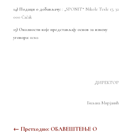
14) Подаци о добављачу:
: „SPONIT“ Nikole Tesle 17, 32
000 Čačak
15) Околности које представљају основ за измену
уговора:
нема
ДИРЕКТОР
Биљана Мирјанић
←
Претходно: ОБАВЕШТЕЊЕ О