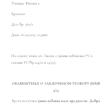
Топлице Милана 2
Краљево
Дел. бр. 360/1
Дана: 16.04.2015. године
На основу члана 116. Закона о јавним набавкама (“Сл.
гласник РС“бр.124/12 и 14/15),
ОБАВЕШТЕЊЕ О ЗАКЉУЧЕНОМ УГОВОРУ ЈНМВ
4/15
Врста поступка
: јавна набавка мале вредности- Добра