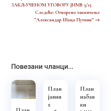
ЗАКЉУЧЕНОМ УГОВОРУ ЈНМВ 3/15
Следеће: Отворено такмичење
”Александар Шаца Путник”
→
Повезани чланци...
План
План
јавни
набав
х
ки
План