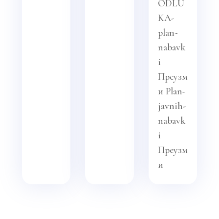
ODLU
KA-
plan-
nabavk
i
Преузм
и Plan-
javnih-
nabavk
i
Преузм
и