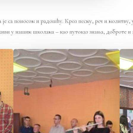
 је са поносом и радошћу. Кроз песму, реч и молитву,
живи у нашим школама – као путоказ знања, доброте и 