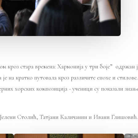
 кроз стара времена: Хармонија у три боје” одржан ј
е на кратко путовала кроз различите епохе и стилове.
ерних хорских композиција - ученици су показали знањ
Јелени Столић, Татјани Каличанин и Ивани Глишовић. Х