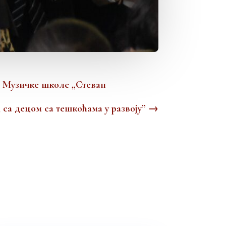
е Музичке школе „Стеван
са децом са тешкоћама у развоју”
→