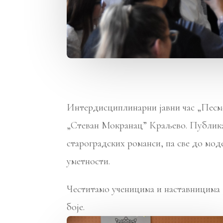
Интердисциплинарни јавни час „Песмом
„Стеван Мокранац” Краљево. Публика ј
староградских романси, па све до мод
уметности.
Честитамо ученицима и наставницима 
боје.