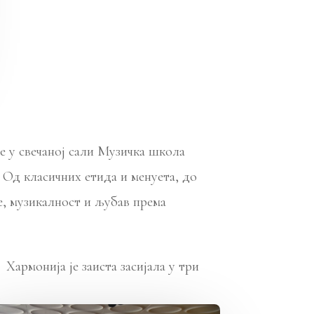
е у свечаној сали Музичка школа
 Од класичних етида и менуета, до
е, музикалност и љубав према
армонија је заиста засијала у три