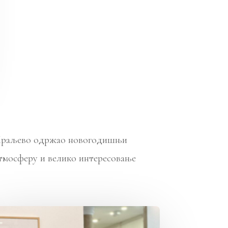
а Краљево одржао новогодишњи
атмосферу и велико интересовање