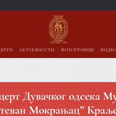
ЕРТИ
АКТУЕЛНОСТИ
ФОТОГРАФИЈЕ
ВИДЕ
ерт Дувачког одсека М
теван Мокрањац” Краљ