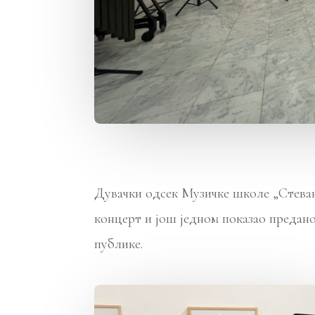
Дувачки одсек Музичке школе „Стева
концерт и још једном показао предано
публике.