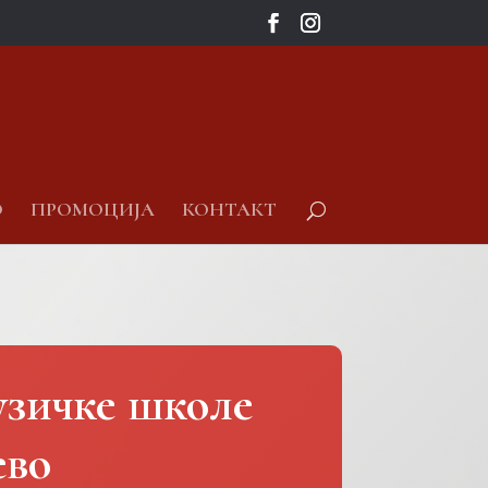
О
ПРОМОЦИЈА
КОНТАКТ
узичке школе
ево