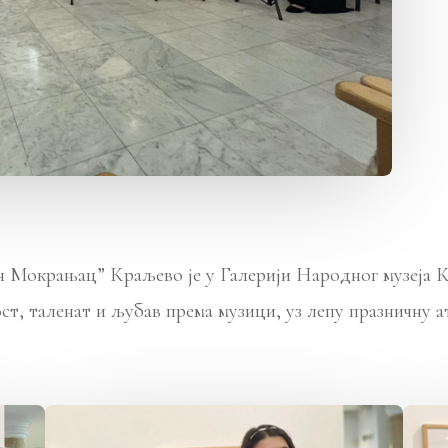
н Мокрањац” Краљево је у Галерији Народног музеј
ст, таленат и љубав према музици, уз лепу празничну 