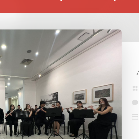


