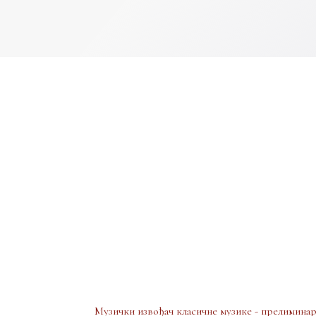
Музички извођач класичне музике - прелиминар