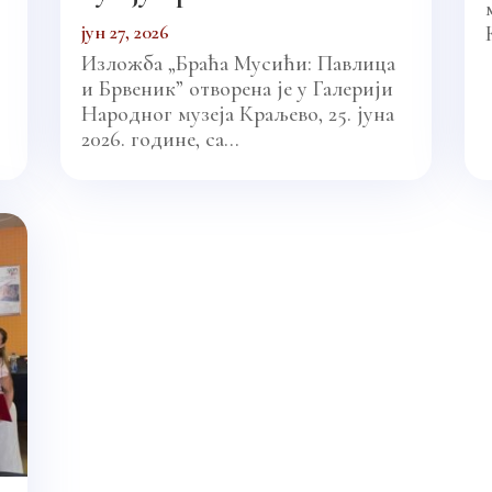
јун 27, 2026
Изложба „Браћа Мусићи: Павлица
и Брвеник” отворена је у Галерији
Народног музеја Краљево, 25. јуна
2026. године, са...