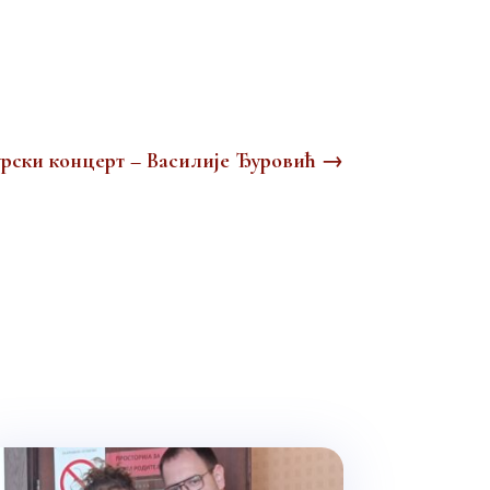
рски концерт – Василије Ђуровић
→