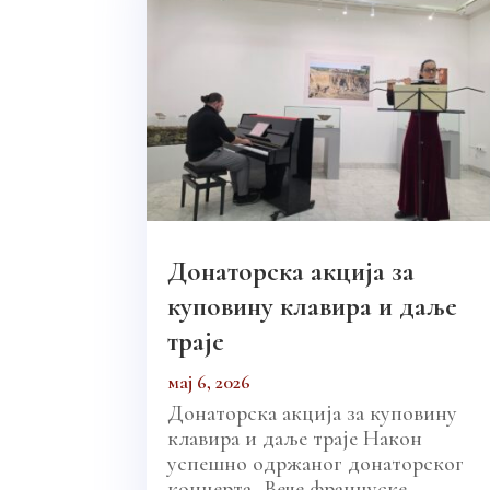
Донаторска акција за
куповину клавира и даље
траје
мај 6, 2026
Донаторска акција за куповину
клавира и даље траје Након
успешно одржаног донаторског
концерта „Вече француске