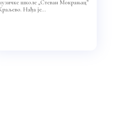
музичке школе „Стеван Мокрањац”
Краљево. Нађа је...