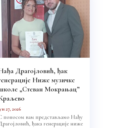
Нађа Драгојловић, ђак
генерације Ниже музичке
школе „Стеван Мокрањац”
Краљево
јун 27, 2026
С поносом вам представљамо Нађу
Драгојловић, ђака генерације ниже