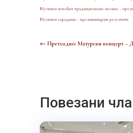
Музички извођач традиционалне музике - прел
Музички сарадник - прелиминарни резултати
←
Претходно: Матурски концерт – 
Повезани чла