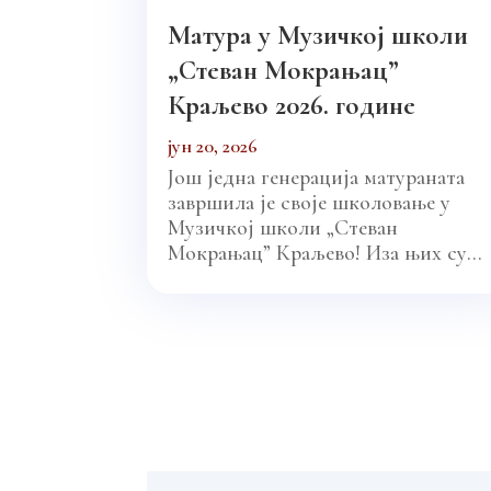
Матура у Музичкој школи
„Стеван Мокрањац”
Краљево 2026. године
јун 20, 2026
Још једна генерација матураната
завршила је своје школовање у
Музичкој школи „Стеван
Мокрањац” Краљево! Иза њих су...