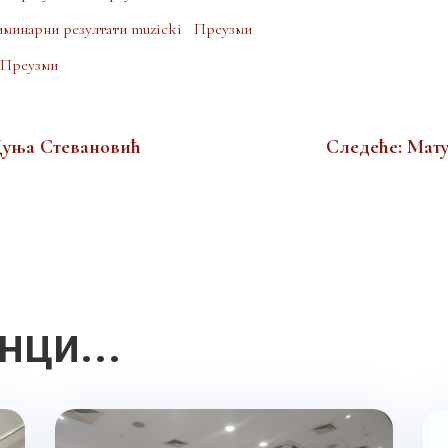
иминарни резултати muzicki
Преузми
Преузми
Дуња Стевановић
Следеће: Мату
нци...