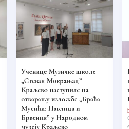
Ученице Музичке школе
„Стеван Мокрањац”
Краљево наступиле на
отварању изложбе „Браћа
Мусићи: Павлица и
Брвеник” у Народном
музеју Краљево