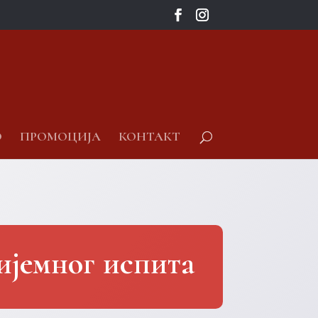
О
ПРОМОЦИЈА
КОНТАКТ
ијемног испита