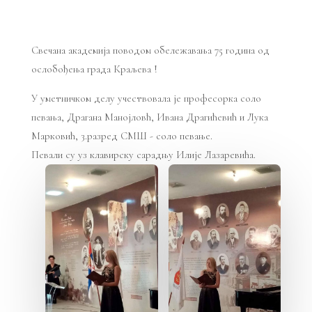
Свечана академија поводом обележавања 75 година од
ослобођења града Краљева !
У уметничком делу учествовала је професорка соло
певања, Драгана Манојловћ, Ивана Драгићевић и Лука
Марковић, 3.разред СМШ - соло певање.
Певали су уз клавирску сарадњу Илије Лазаревића.