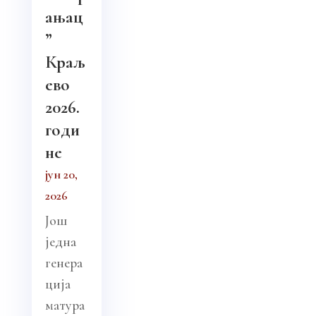
ањац
”
Краљ
ево
2026.
годи
не
јун 20,
2026
Још
једна
генера
ција
матура