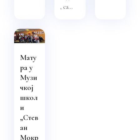
, са...
Мату
ра у
Музи
чкој
школ
и
„Стев
ан
Мокр