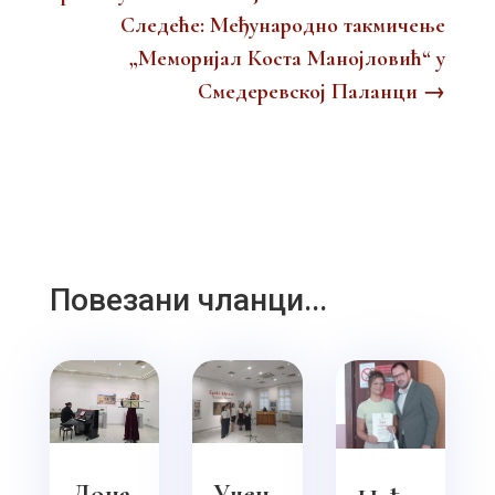
Следеће: Међународно такмичење
„Меморијал Коста Манојловић“ у
Смедеревској Паланци
→
Повезани чланци...
Дона
Учен