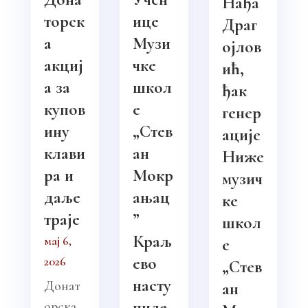
Нађа
торск
ице
Драг
а
Музи
ојлов
акциј
чке
ић,
а за
школ
ђак
купов
е
генер
ину
„Стев
ације
клави
ан
Ниже
ра и
Мокр
музич
даље
ањац
ке
траје
”
школ
Краљ
мај 6,
е
ево
2026
„Стев
насту
Донат
ан
пиле
орска