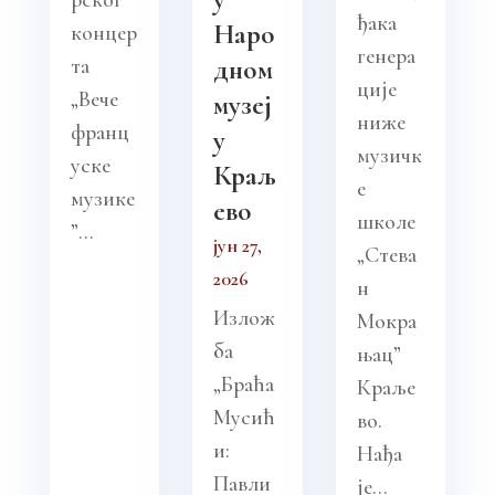
рског
ђака
Наро
концер
генера
та
дном
ције
„Вече
музеј
ниже
франц
у
музичк
уске
Краљ
е
музике
ево
школе
”...
јун 27,
„Стева
2026
н
Излож
Мокра
ба
њац”
„Браћа
Краље
Мусић
во.
и:
Нађа
Павли
је...