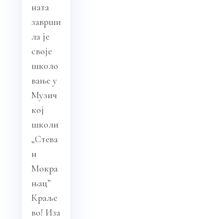
ната
заврши
ла је
своје
школо
вање у
Музич
кој
школи
„Стева
н
Мокра
њац”
Краље
во! Иза