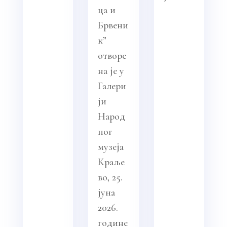
ца и
Брвени
к”
отворе
на је у
Галери
ји
Народ
ног
музеја
Краље
во, 25.
јуна
2026.
године