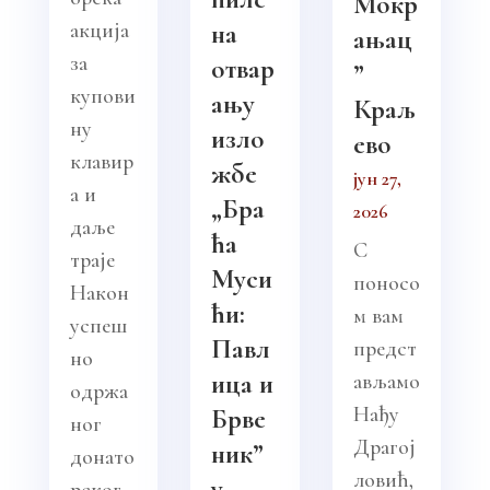
Мокр
акција
на
ањац
за
отвар
”
купови
ању
Краљ
ну
изло
ево
клавир
жбе
јун 27,
а и
„Бра
2026
даље
ћа
С
траје
Муси
поносо
Након
ћи:
м вам
успеш
Павл
предст
но
ица и
ављамо
одржа
Нађу
Брве
ног
Драгој
ник”
донато
ловић,
у