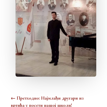
←
Претходно: Најмлађи другари из
вртића у посети нашој школи!