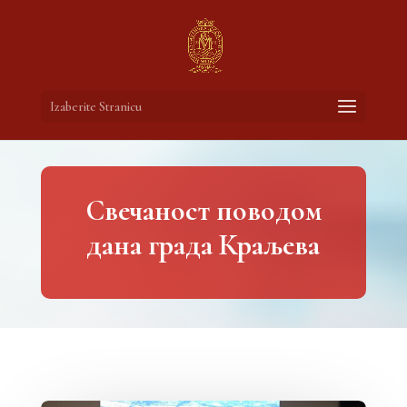
Izaberite Stranicu
Свечаност поводом
дана града Краљева