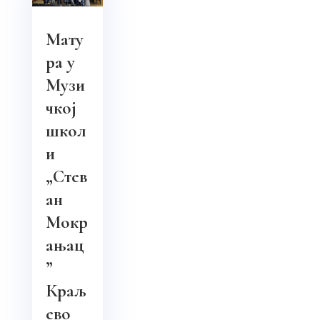
Мату
ра у
Музи
чкој
школ
и
„Стев
ан
Мокр
ањац
”
Краљ
ево