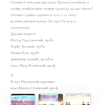
Свечаност поводом дана града Краљева увеличали су
својим учешћем наши ученици 3.разреда средње школе!
Свечана седница одржана је 07.10. у 13 сати у
мултимедијалном центру Кв-Арт! На њој су
учествовали:
Дувачки квартет:
Матеја Радосављевић, труба
Ђорђе Ћосовић, труба
Филип Игов, труба
Димитрије Јовичић, тромбон
класа: Мила Величковић, проф.
И
Вељко Милојковић,хармоника
класа:Милена Стојановић, проф,