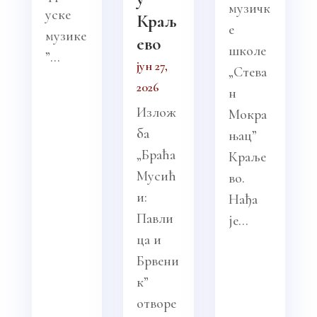
музичк
уске
Краљ
е
музике
ево
школе
”...
јун 27,
„Стева
2026
н
Излож
Мокра
ба
њац”
„Браћа
Краље
Мусић
во.
и:
Нађа
Павли
је...
ца и
Брвени
к”
отворе