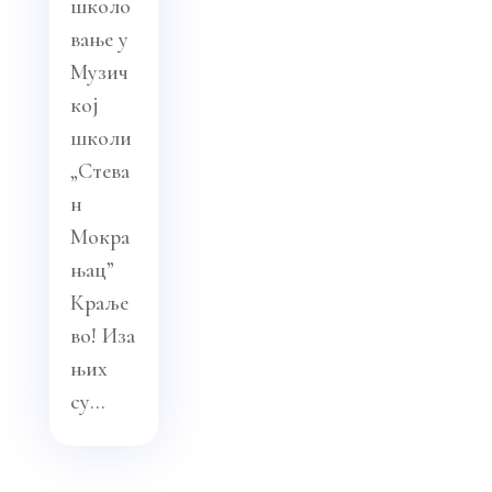
школо
вање у
Музич
кој
школи
„Стева
н
Мокра
њац”
Краље
во! Иза
њих
су...