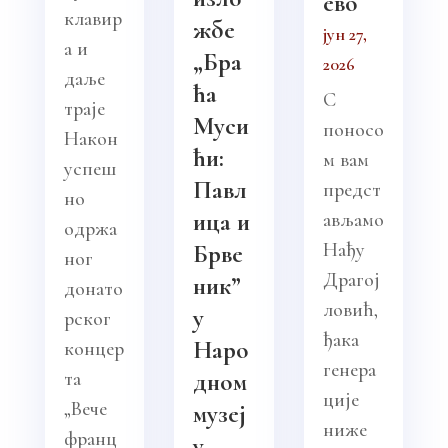
ево
клавир
жбе
јун 27,
а и
„Бра
2026
даље
ћа
С
траје
Муси
поносо
Након
ћи:
м вам
успеш
Павл
предст
но
ица и
ављамо
одржа
Нађу
Брве
ног
Драгој
ник”
донато
ловић,
у
рског
ђака
Наро
концер
генера
та
дном
ције
„Вече
музеј
ниже
франц
у