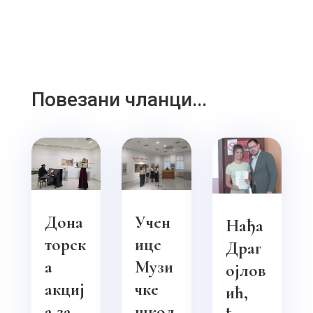
Повезани чланци...
Дона
Учен
Нађа
торск
ице
Драг
а
Музи
ојлов
акциј
чке
ић,
а за
школ