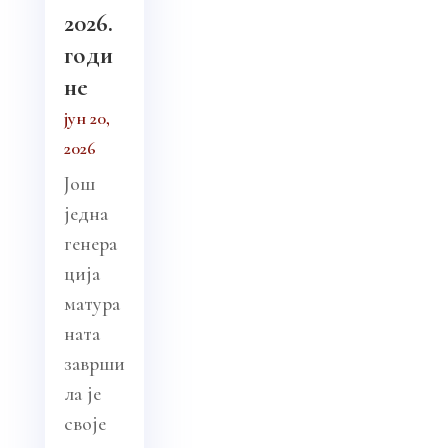
2026.
годи
не
јун 20,
2026
Још
једна
генера
ција
матура
ната
заврши
ла је
своје