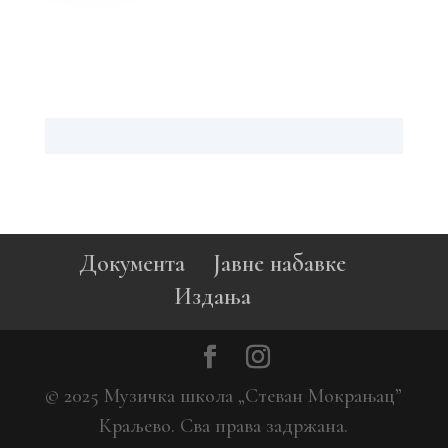
Документа
Јавне набавке
Издања
© 2025 Музичка школа „Стеван Мокрањац”
Краљево. Сва права задржана.