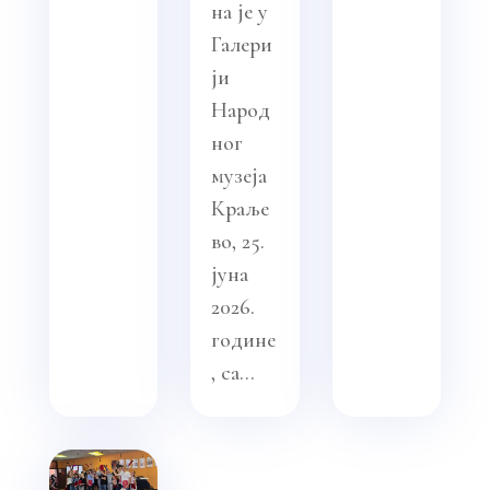
на је у
Галери
ји
Народ
ног
музеја
Краље
во, 25.
јуна
2026.
године
, са...