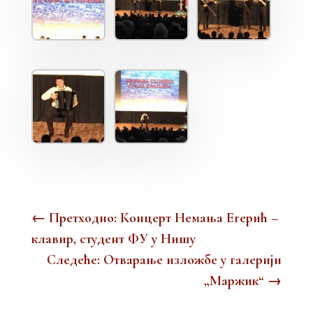
←
Претходно: Концерт Немања Егерић –
клавир, студент ФУ у Нишу
Следеће: Отварање изложбе у галерији
„Маржик“
→