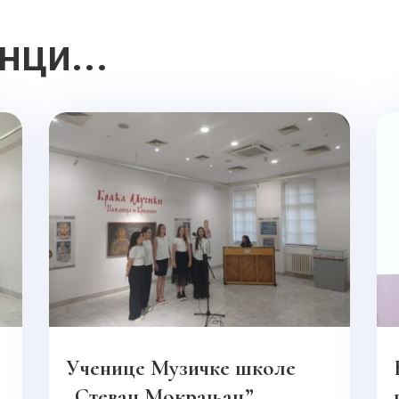
нци...
Ученице Музичке школе
„Стеван Мокрањац”