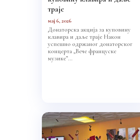
траје
мај 6, 2026
Донаторска акција за куповину
клавира и даље траје Након
успешно одржаног донаторског
концерта „Вече француске
музике”...