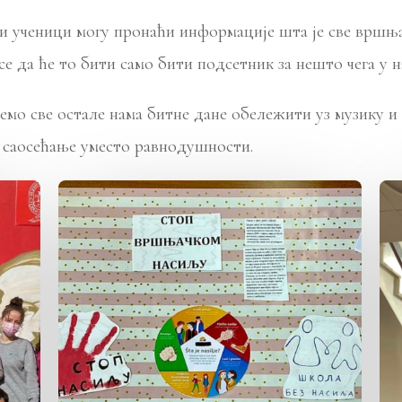
и ученици могу пронаћи информације шта је све вршња
се да ће то бити само бити подсетник за нешто чега у 
о све остале нама битне дане обележити уз музику и
 саосећање уместо равнодушности.