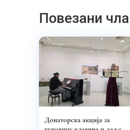
Повезани чла
Донаторска акција за
куповину клавира и даље