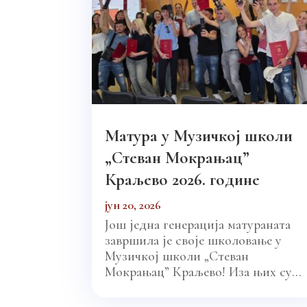
Матура у Музичкој школи
„Стеван Мокрањац”
Краљево 2026. године
јун 20, 2026
Још једна генерација матураната
завршила је своје школовање у
Музичкој школи „Стеван
Мокрањац” Краљево! Иза њих су...