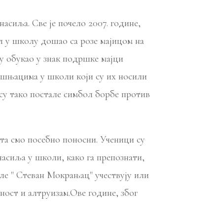
иља. Све је почело 2007. године,
л у школу дошао са розе мајицом на
цу обукао у знак подршке мајци
вршњацима у школи који су их носили
 су тако постале симбол борбе против
та смо посебно поносни. Ученици су
насиља у школи, како га препознати,
оле " Стеван Мокрањац" учествују или
ност и алтруизам.Ове године, због