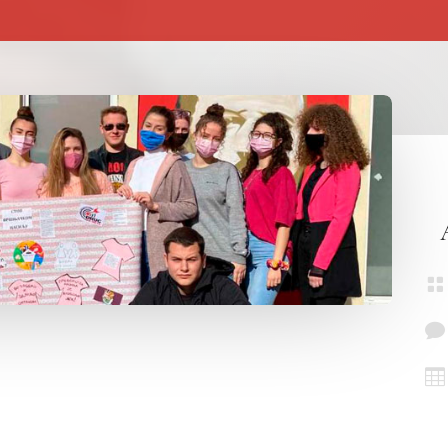


