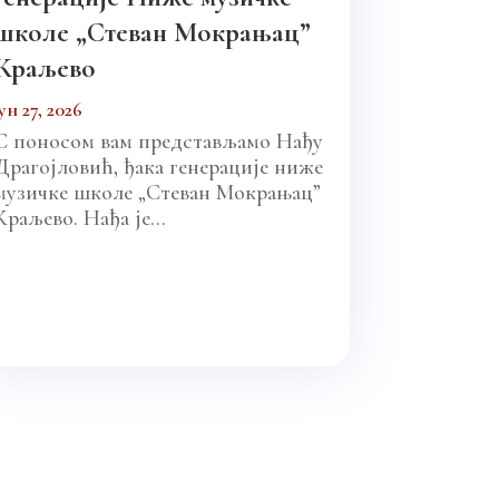
школе „Стеван Мокрањац”
Краљево
јун 27, 2026
С поносом вам представљамо Нађу
Драгојловић, ђака генерације ниже
музичке школе „Стеван Мокрањац”
Краљево. Нађа је...