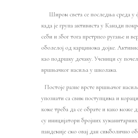
Широм света се последњa средa у феб
када је група активиста у Канади пок
себи и због тога претрпео ругање и в
оболелој од карцинома дојке. Активи
као подршку дечаку. Ученици су почел
вршњачког насиља у школама.
Постоје разне врсте вршњачог насиља
упознати са свим поступцима и кораци
коме треба да се обрате и како може 
су иницијатори бројних хуманитарних 
пандемије смо овај дан симболично о