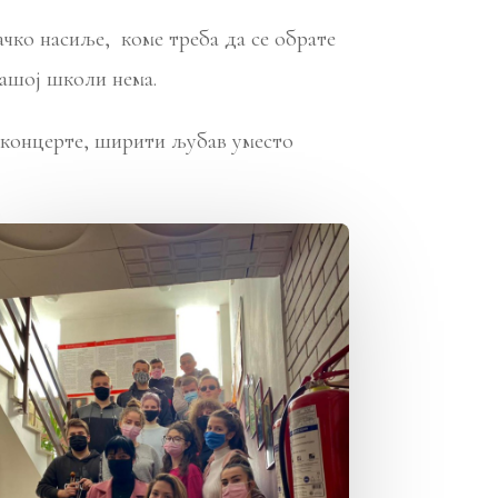
чко насиље, коме треба да се обрате
нашој школи нема.
 концерте, ширити љубав уместо