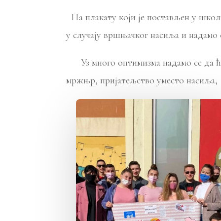
На плакату који је постављен у школ
у случају вршњачког насиља и надамо 
Уз много оптимизма надамо се да ћем
мржњр, пријатељство уместо насиља,