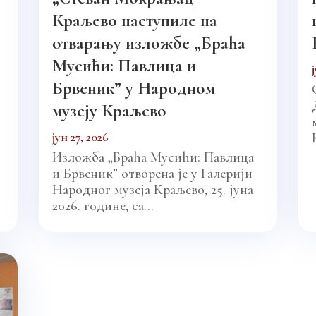
Краљево наступиле на
отварању изложбе „Браћа
Мусићи: Павлица и
Брвеник” у Народном
музеју Краљево
јун 27, 2026
Изложба „Браћа Мусићи: Павлица
и Брвеник” отворена је у Галерији
Народног музеја Краљево, 25. јуна
2026. године, са...