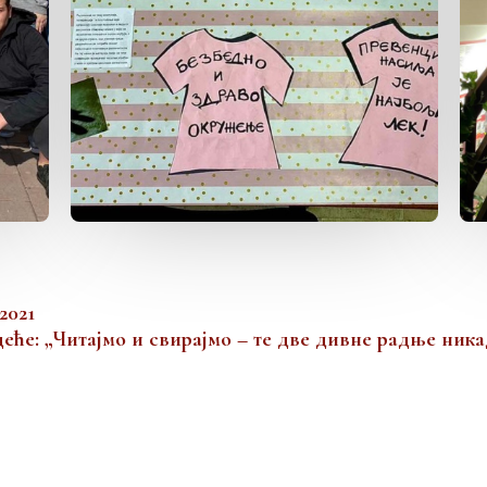
2021
еће: „Читајмо и свирајмо – те две дивне радње ника