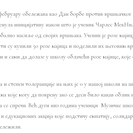
руару обележава као Дан борбе против вршњачког нас
ренула иницијативу након што је ученик Чарлес МекНи
ербално насиље од својих вршњака. Ученик је розе маји
сти су купили 50 розе мајица и поделили их његовим 
и и сами да долазе у школу облачећи розе мајице, које
 и степен толеранције на њих је 0 у нашој школи на ш
ма које могу да покрену ако се деси било какав облик 
да се спречи. Већ дуги низ година ученици Музичке шк
и едукационих акција које подстичу емпатију, солидар
бележили.