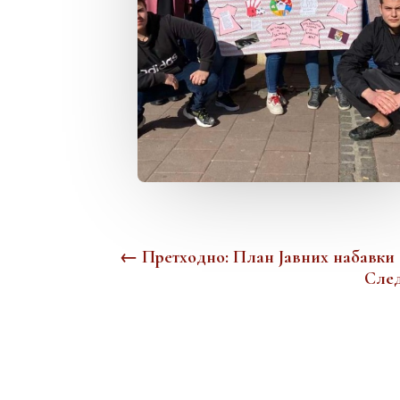
←
Претходно: План Јавних набавки 
След