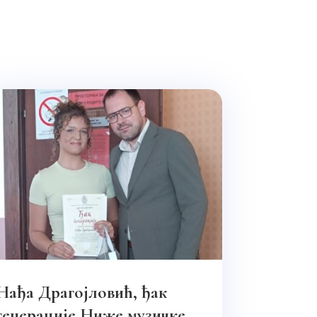
Нађа Драгојловић, ђак
генерације Ниже музичке