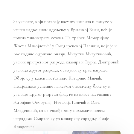
За ученике, који похађају наставу клавира и флауте у
нашем издвојеном одељењу у Врњачкој Бањи, већ је
почела такмичарска сезона. На трећем Меморијалу
"Коста Манојловић" у Смедеревској Паланци, које је и
ове године одржано онлајн, Милутин Милутиновић,
ученик припремног разреда клавира и Ђурђа Дмитровић,
ученица другог разреда, освојили су прве награде.
Обоје су у класи наставнице Катарине Манчић.
Подједнако успешне на истом такмичењу биле су и
ученице другог разреда флауте из класе наставнице
Адријане Остругнај, Наталија Главчић и Олга
Младеновић, па се такође могу похвалити првим
наградама. Свирале су уз клавирску сарадњу Илије
Лазаревића.