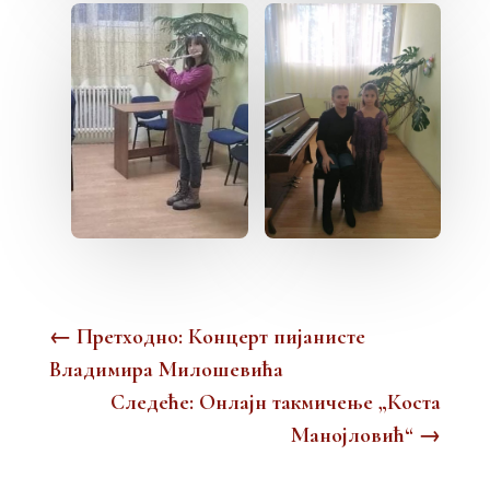
←
Претходно: Концерт пијанисте
Владимира Милошевића
Следеће: Онлајн такмичење „Коста
Манојловић“
→