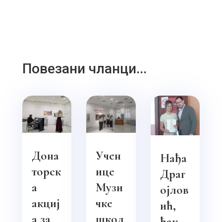
Повезани чланци...
Дона
Учен
Нађа
торск
ице
Драг
а
Музи
ојлов
акциј
чке
ић,
а за
школ
ђак