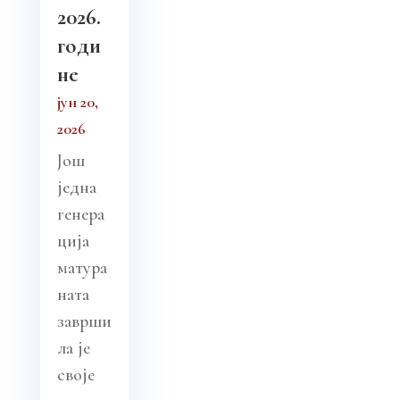
2026.
годи
не
јун 20,
2026
Још
једна
генера
ција
матура
ната
заврши
ла је
своје