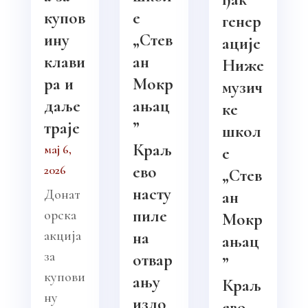
купов
е
генер
ину
„Стев
ације
клави
ан
Ниже
ра и
Мокр
музич
даље
ањац
ке
траје
”
школ
Краљ
мај 6,
е
ево
2026
„Стев
насту
Донат
ан
пиле
орска
Мокр
акција
на
ањац
за
отвар
”
купови
ању
Краљ
ну
изло
ево