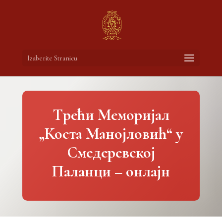
Izaberite Stranicu
Tрећи Меморијал
„Коста Манојловић“ у
Смедеревској
Паланци – онлајн