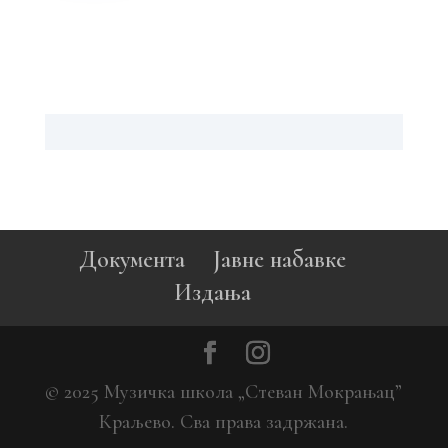
Документа
Јавне набавке
Издања
© 2025 Музичка школа „Стеван Мокрањац”
Краљево. Сва права задржана.