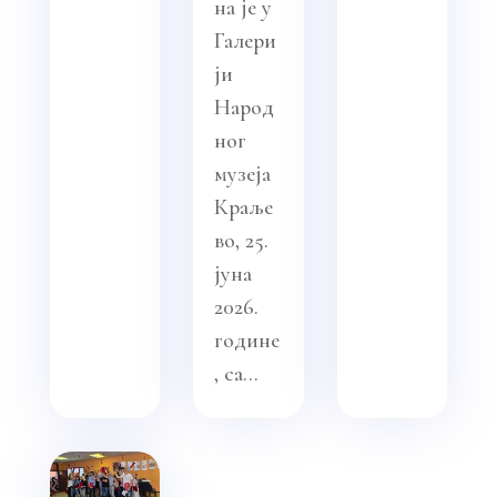
на је у
Галери
ји
Народ
ног
музеја
Краље
во, 25.
јуна
2026.
године
, са...