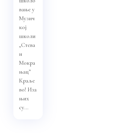
школо
вање у
Музич
кој
школи
„Стева
н
Мокра
њац”
Краље
во! Иза
њих
су...