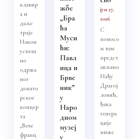
клавир
жбе
јун 27,
а и
„Бра
2026
даље
ћа
С
траје
Муси
поносо
Након
ћи:
м вам
успеш
Павл
предст
но
ица и
ављамо
одржа
Нађу
Брве
ног
Драгој
ник”
донато
ловић,
у
рског
ђака
Наро
концер
генера
та
дном
ције
„Вече
музеј
ниже
франц
у