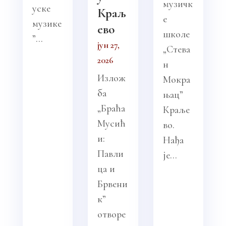
музичк
уске
Краљ
е
музике
ево
школе
”...
јун 27,
„Стева
2026
н
Излож
Мокра
ба
њац”
„Браћа
Краље
Мусић
во.
и:
Нађа
Павли
је...
ца и
Брвени
к”
отворе