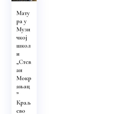
Мату
ра у
Музи
чкој
школ
и
„Стев
ан
Мокр
ањац
”
Краљ
ево