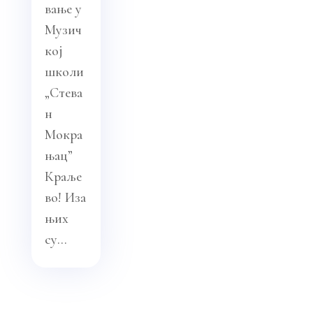
вање у
Музич
кој
школи
„Стева
н
Мокра
њац”
Краље
во! Иза
њих
су...