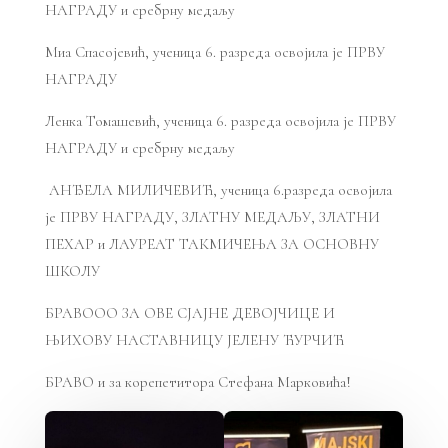
НАГРАДУ и сребрну медаљу
Миа Спасојевић, ученица 6. разреда освојила је ПРВУ
НАГРАДУ
Ленка Томашевић, ученица 6. разреда освојила је ПРВУ
НАГРАДУ и сребрну медаљу
АНЂЕЛА МИЛИЧЕВИЋ, ученица 6.разреда освојила
је ПРВУ НАГРАДУ, ЗЛАТНУ МЕДАЉУ, ЗЛАТНИ
ПЕХАР и ЛАУРЕАТ ТАКМИЧЕЊА ЗА ОСНОВНУ
ШКОЛУ
БРАВООО ЗА ОВЕ СЈАЈНЕ ДЕВОЈЧИЦЕ И
ЊИХОВУ НАСТАВНИЦУ ЈЕЛЕНУ ЋУРЧИЋ
БРАВО и за корепетитора Стефана Марковића!