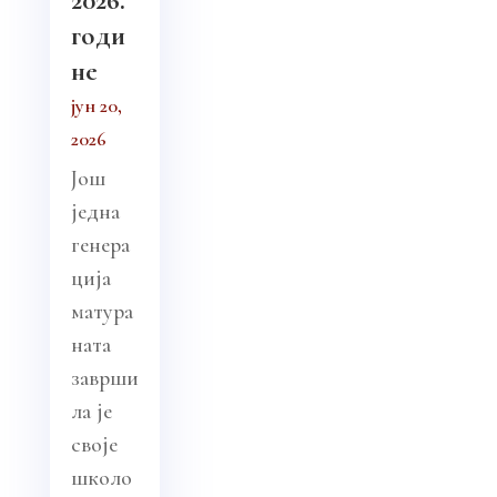
годи
не
јун 20,
2026
Још
једна
генера
ција
матура
ната
заврши
ла је
своје
школо