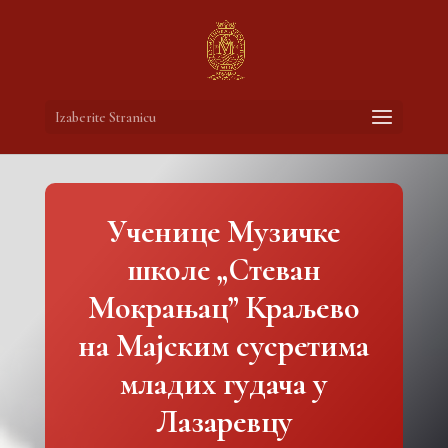
Izaberite Stranicu
Ученице Музичке
школе „Стеван
Мокрањац” Краљево
на Мајским сусретима
младих гудача у
Лазаревцу