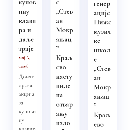
купов
е
генер
ину
„Стев
ације
клави
ан
Ниже
ра и
Мокр
музич
даље
ањац
ке
траје
”
школ
Краљ
мај 6,
е
ево
2026
„Стев
насту
Донат
ан
пиле
орска
Мокр
акција
на
ањац
за
отвар
”
купови
ању
Краљ
ну
изло
ево
клавир