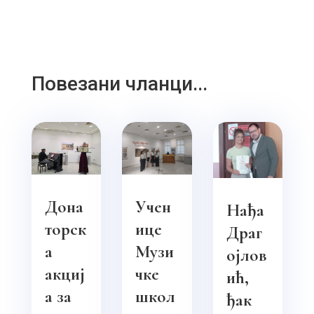
Повезани чланци...
Дона
Учен
Нађа
торск
ице
Драг
а
Музи
ојлов
акциј
чке
ић,
а за
школ
ђак