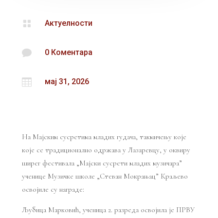

Актуелности

0 Коментара

мај 31, 2026
На Мајским сусретима младих гудача, такмичењу које
које се традиционално одржава у Лазаревцу, у оквиру
ширег фестивала „Мајски сусрети младих музичара”
ученице Музичке школе „Стеван Мокрањац” Краљево
освојиле су награде:
Љубица Марковић, ученица 2. разреда освојила је ПРВУ