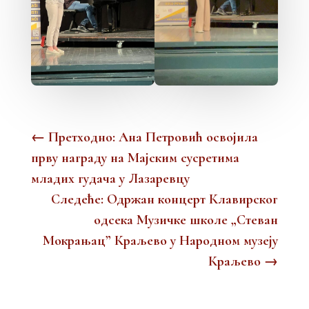
←
Претходно: Ана Петровић освојила
прву награду на Мајским сусретима
младих гудача у Лазаревцу
Следеће: Одржан концерт Клавирског
одсека Музичке школе „Стеван
Мокрањац” Краљево у Народном музеју
Краљево
→