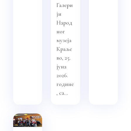
Галери
ји
Народ
ног
музеја
Краље
во, 25.
јуна
2026.
године
, са...