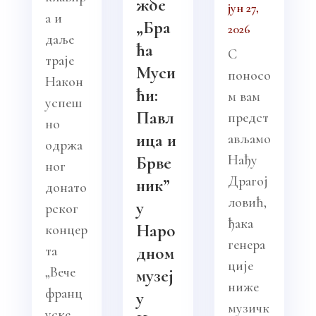
жбе
јун 27,
а и
„Бра
2026
даље
ћа
С
траје
Муси
поносо
Након
ћи:
м вам
успеш
Павл
предст
но
ица и
ављамо
одржа
Нађу
Брве
ног
Драгој
ник”
донато
ловић,
у
рског
ђака
Наро
концер
генера
та
дном
ције
„Вече
музеј
ниже
франц
у
музичк
уске