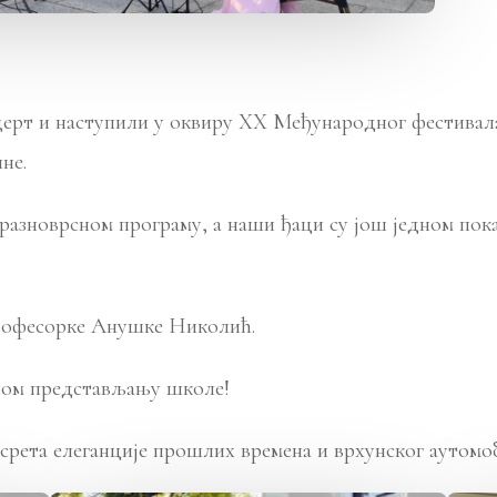
рт и наступили у оквиру XX Међународног фестивала 
не.
разноврсном програму, а наши ђаци су још једном пока
професорке Анушке Николић.
ном представљању школе!
срета елеганције прошлих времена и врхунског аутомо