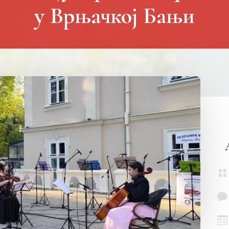
у Врњачкој Бањи


