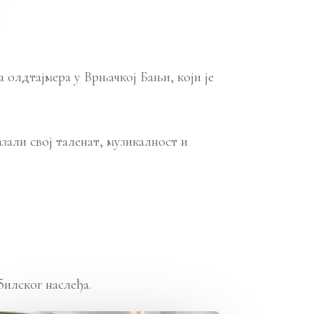
олдтајмера у Врњачкој Бањи, који је
зали свој таленат, музикалност и
билског наслеђа.