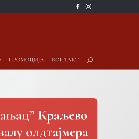
О
ПРОМОЦИЈА
КОНТАКТ
рањац” Краљево
алу олдтајмера