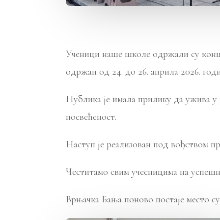
Ученици наше школе одржали су конце
одржан од 24. до 26. априла 2026. годи
Публика је имала прилику да ужива у 
посвећеност.
Наступ је реализован под вођством 
Честитамо свим учесницима на успеш
Врњачка Бања поново постаје место су