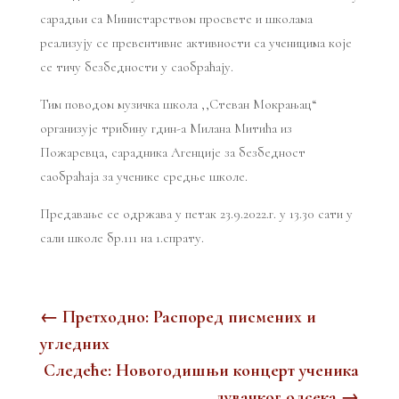
сарадњи са Министарством просвете и школама
реализују се превентивне активности са ученицима које
се тичу безбедности у саобраћају.
Тим поводом музичка школа ,,Стеван Мокрањац“
организује трибину гдин-а Милана Митића из
Пожаревца, сарадника Агенције за безбедност
саобраћаја за ученике средње школе.
Предавање се одржава у петак 23.9.2022.г. у 13.30 сати у
сали школе бр.111 на 1.спрату.
←
Претходно: Распоред писмених и
угледних
Следеће: Новогодишњи концерт ученика
дувачког одсека
→