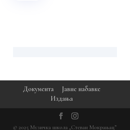
Документа
Јавне набавке
Издања
© 2025 Музичка школа „Стеван Мокрањац”