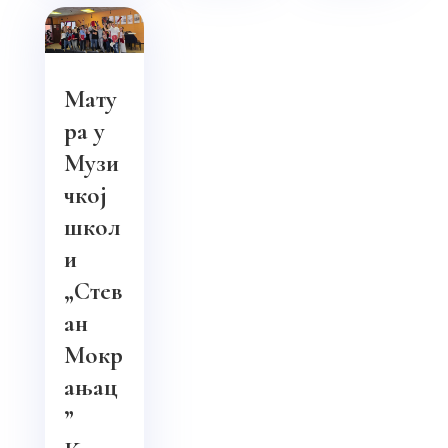
Мату
ра у
Музи
чкој
школ
и
„Стев
ан
Мокр
ањац
”