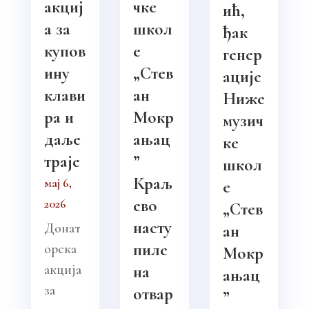
акциј
чке
ић,
а за
школ
ђак
купов
е
генер
ину
„Стев
ације
клави
ан
Ниже
ра и
Мокр
музич
даље
ањац
ке
траје
”
школ
Краљ
мај 6,
е
ево
2026
„Стев
насту
Донат
ан
пиле
орска
Мокр
акција
на
ањац
за
отвар
”