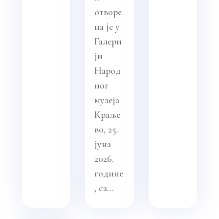
отворе
на је у
Галери
ји
Народ
ног
музеја
Краље
во, 25.
јуна
2026.
године
, са...