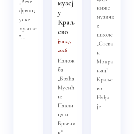
„Вече
музеј
ниже
франц
у
музичк
уске
Краљ
е
музике
ево
школе
”...
јун 27,
„Стева
2026
н
Излож
Мокра
ба
њац”
„Браћа
Краље
Мусић
во.
и:
Нађа
Павли
је...
ца и
Брвени
к”