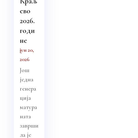
Краљ
ево
2026.
годи
не
јун 20,
2026
Још
једна
генера
ција
матура
ната
заврши
ла је