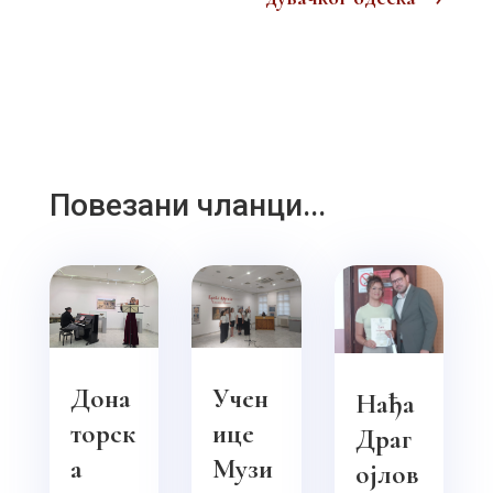
Повезани чланци...
Дона
Учен
Нађа
торск
ице
Драг
а
Музи
ојлов