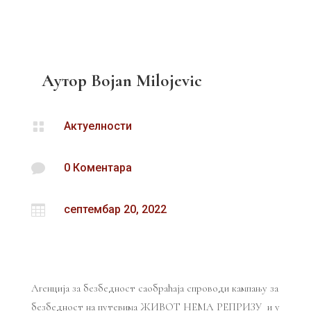
Аутор
Bojan Milojevic

Актуелности

0 Коментара

септембар 20, 2022
Агенција за безбедност саобраћаја спроводи кампању за
безбедност на путевима ЖИВОТ НЕМА РЕПРИЗУ и у