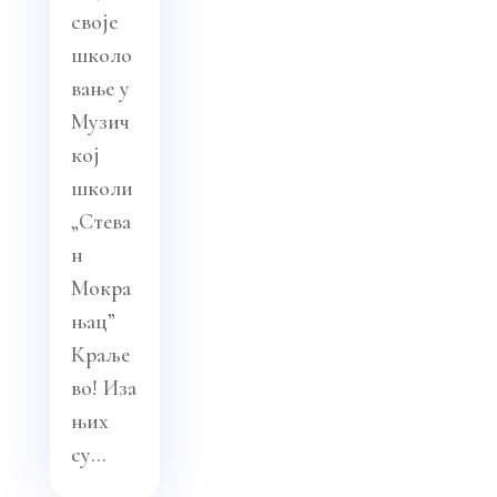
своје
школо
вање у
Музич
кој
школи
„Стева
н
Мокра
њац”
Краље
во! Иза
њих
су...