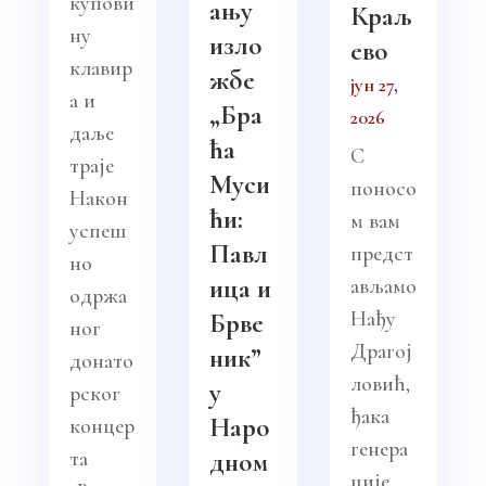
купови
ању
Краљ
ну
изло
ево
клавир
жбе
јун 27,
а и
„Бра
2026
даље
ћа
С
траје
Муси
поносо
Након
ћи:
м вам
успеш
Павл
предст
но
ица и
ављамо
одржа
Нађу
Брве
ног
Драгој
ник”
донато
ловић,
у
рског
ђака
Наро
концер
генера
та
дном
ције