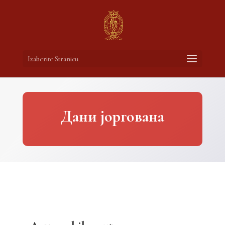
Izaberite Stranicu
Дани јоргована