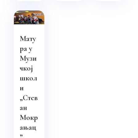
Мату
ра у
Музи
чкој
школ
и
„Стев
ан
Мокр
ањац
”