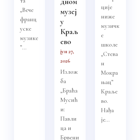
та
дном
ције
„Вече
музеј
ниже
франц
у
музичк
уске
Краљ
е
музике
ево
школе
”...
јун 27,
„Стева
2026
н
Излож
Мокра
ба
њац”
„Браћа
Краље
Мусић
во.
и:
Нађа
Павли
је...
ца и
Брвени