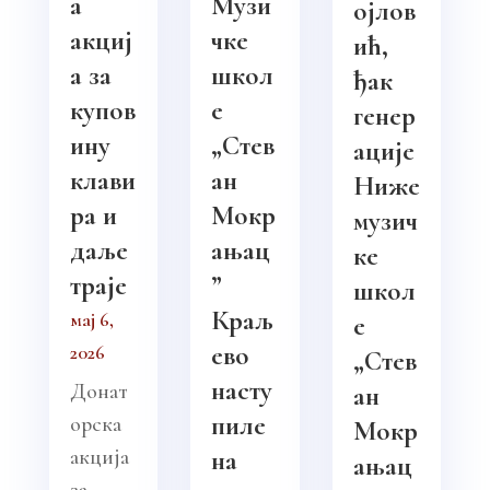
а
Музи
ојлов
акциј
чке
ић,
а за
школ
ђак
купов
е
генер
ину
„Стев
ације
клави
ан
Ниже
ра и
Мокр
музич
даље
ањац
ке
траје
”
школ
Краљ
мај 6,
е
ево
2026
„Стев
насту
Донат
ан
пиле
орска
Мокр
акција
на
ањац
за