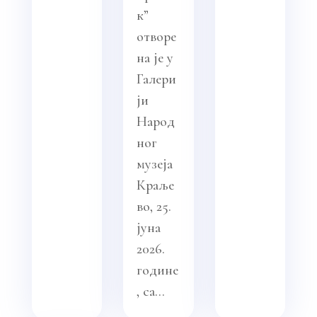
к”
отворе
на је у
Галери
ји
Народ
ног
музеја
Краље
во, 25.
јуна
2026.
године
, са...