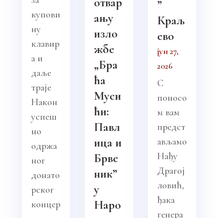
отвар
”
купови
ању
Краљ
ну
изло
ево
клавир
жбе
јун 27,
а и
„Бра
2026
даље
ћа
С
траје
Муси
поносо
Након
ћи:
м вам
успеш
Павл
предст
но
ица и
ављамо
одржа
Нађу
Брве
ног
Драгој
ник”
донато
ловић,
у
рског
ђака
Наро
концер
генера