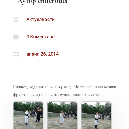
Аутор
chilerouts

Актуелности

0 Коментара

април 26, 2014
Kишног, леденог 26.04.2014. код ‘Милутина’, мали велики
фрулаши су одличним наступом показали умеће…