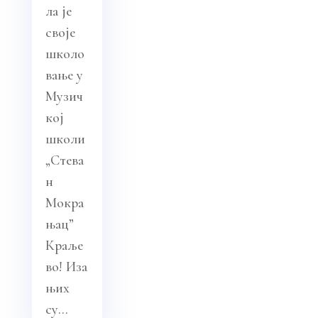
ла је
своје
школо
вање у
Музич
кој
школи
„Стева
н
Мокра
њац”
Краље
во! Иза
њих
су...