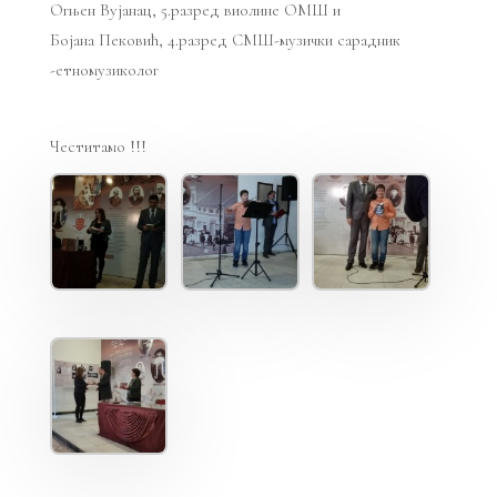
Огњен Вујанац, 5.разред виолине ОМШ и
Бојана Пековић, 4.разред СМШ-музички сарадник
-етномузиколог
Честитамо !!!