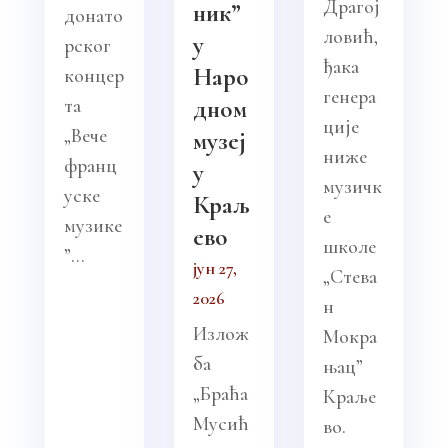
Драгој
ник”
донато
ловић,
у
рског
ђака
Наро
концер
генера
та
дном
ције
„Вече
музеј
ниже
франц
у
музичк
уске
Краљ
е
музике
ево
школе
”...
јун 27,
„Стева
2026
н
Излож
Мокра
ба
њац”
„Браћа
Краље
Мусић
во.