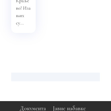
Краље
во! Иза
њих
су...
Документа
Јавне набавке