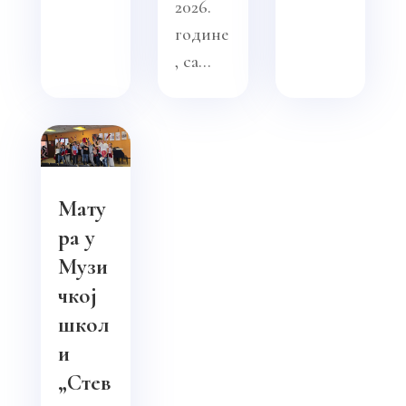
2026.
године
, са...
Мату
ра у
Музи
чкој
школ
и
„Стев