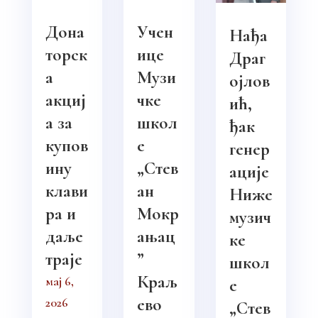
Дона
Учен
Нађа
торск
ице
Драг
а
Музи
ојлов
акциј
чке
ић,
а за
школ
ђак
купов
е
генер
ину
„Стев
ације
клави
ан
Ниже
ра и
Мокр
музич
даље
ањац
ке
траје
”
школ
Краљ
мај 6,
е
ево
2026
„Стев