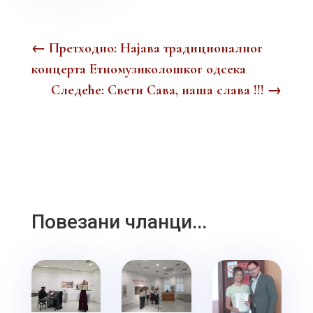
←
Претходно: Најава традиционалног
концерта Етномузиколошког одсека
Следеће: Свети Савa, наша слава !!!
→
Повезани чланци...