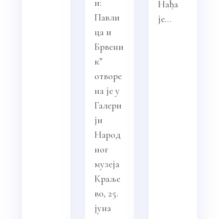
и:
Нађа
Павли
је...
ца и
Брвени
к”
отворе
на је у
Галери
ји
Народ
ног
музеја
Краље
во, 25.
јуна