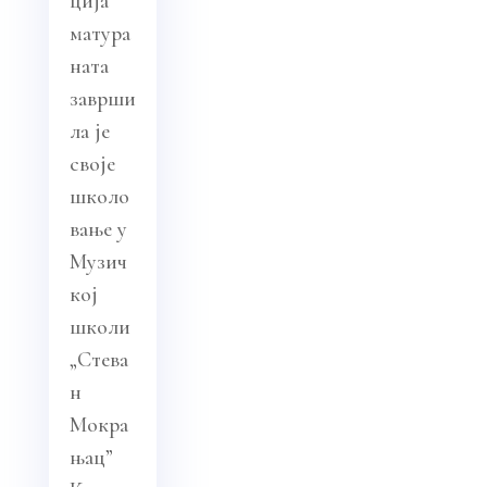
ција
матура
ната
заврши
ла је
своје
школо
вање у
Музич
кој
школи
„Стева
н
Мокра
њац”