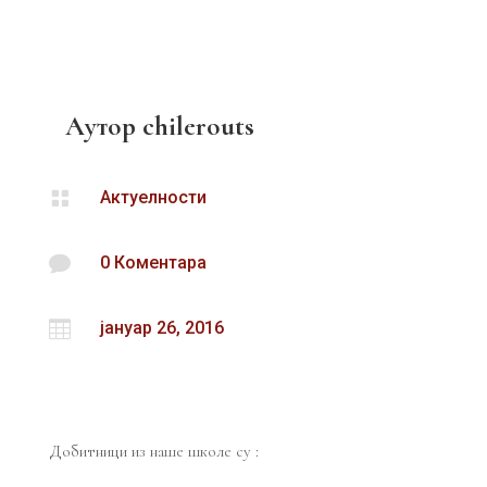
Аутор
chilerouts

Актуелности

0 Коментара

јануар 26, 2016
Добитници из наше школе су :