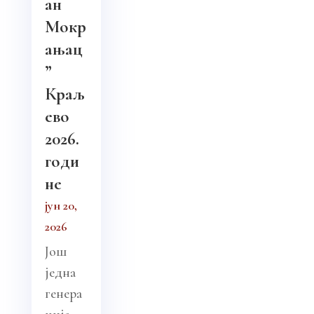
ан
Мокр
ањац
”
Краљ
ево
2026.
годи
не
јун 20,
2026
Још
једна
генера