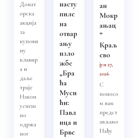
насту
Донат
ан
пиле
орска
Мокр
акција
на
ањац
за
отвар
”
купови
ању
Краљ
ну
изло
ево
клавир
жбе
јун 27,
а и
„Бра
2026
даље
ћа
С
траје
Муси
поносо
Након
ћи:
м вам
успеш
Павл
предст
но
ица и
ављамо
одржа
Нађу
Брве
ног