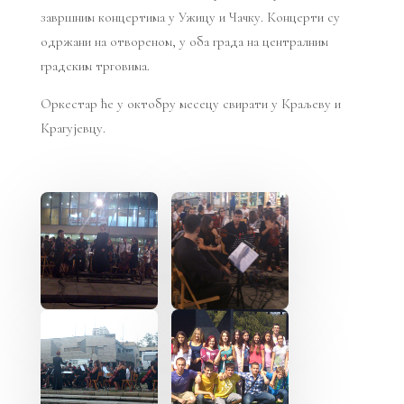
завршним концертима у Ужицу и Чачку. Концерти су
одржани на отвореном, у оба града на централним
градским трговима.
Оркестар ће у октобру месецу свирати у Краљеву и
Крагујевцу.