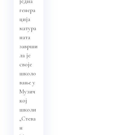
једна
генера
ција
матура
ната
заврши
ла је
своје
школо
вање у
Музич
кој
школи
„Стева
н