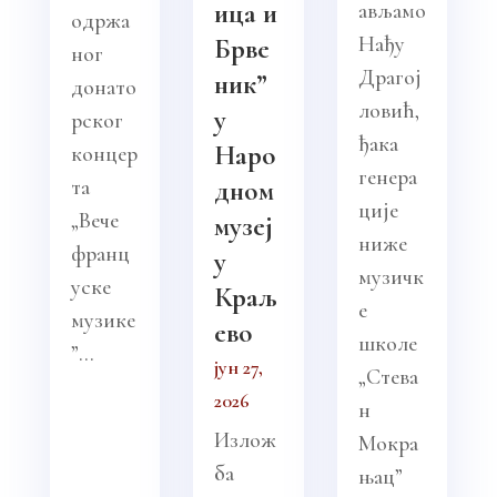
ица и
ављамо
одржа
Нађу
Брве
ног
Драгој
ник”
донато
ловић,
у
рског
ђака
Наро
концер
генера
та
дном
ције
„Вече
музеј
ниже
франц
у
музичк
уске
Краљ
е
музике
ево
школе
”...
јун 27,
„Стева
2026
н
Излож
Мокра
ба
њац”