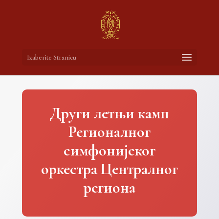
Izaberite Stranicu
Други летњи камп
Регионалног
симфонијског
оркестра Централног
региона