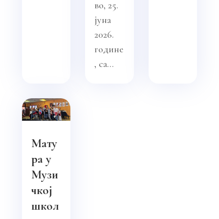
во, 25.
јуна
2026.
године
, са...
Мату
ра у
Музи
чкој
школ