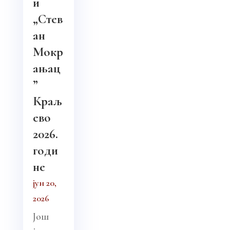
и
„Стев
ан
Мокр
ањац
”
Краљ
ево
2026.
годи
не
јун 20,
2026
Још