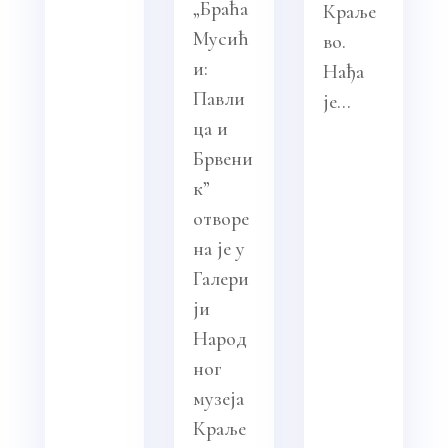
„Браћа
Краље
Мусић
во.
и:
Нађа
Павли
је...
ца и
Брвени
к”
отворе
на је у
Галери
ји
Народ
ног
музеја
Краље