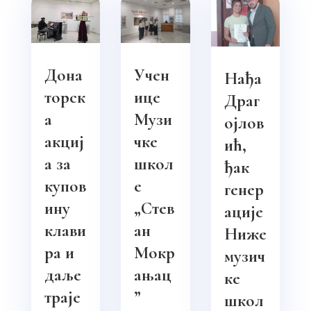
Дона
Учен
Нађа
торск
ице
Драг
а
Музи
ојлов
акциј
чке
ић,
а за
школ
ђак
купов
е
генер
ину
„Стев
ације
клави
ан
Ниже
ра и
Мокр
музич
даље
ањац
ке
траје
”
школ