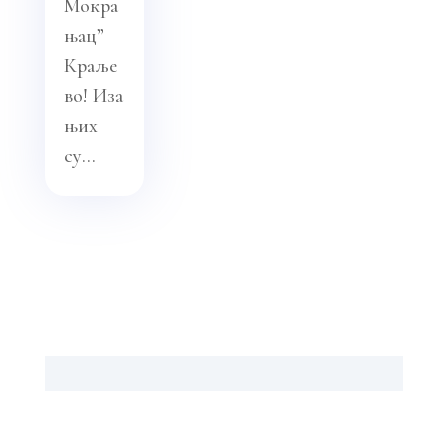
Мокра
њац”
Краље
во! Иза
њих
су...