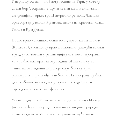
У периоду од 24 – 31.08.2013. године на Тари, у хотелу
„Бели бор”, одржан је други летњи камп Регионалног
симфонијског оркестра Централног региона. Чланови
оркестра су ученици Музичких школа из Краљева, Чачка,
Ужица и Крагујевца.
После врло успешног, оснивачког, првог кампа на Гочу
(Краљево), ученици су врло ангажовано, улажући велики
труд, учествовали у реализацији уметничког програма
који је био планиран за ову годину. Дела која су се
нашла на овогодишњем репертоару била су врло
разноврсна и прилагођена публици. На програму су била
дела озбиљне музике, популарних тема цртаних и
најгледанијих светских филмова.
Уз свесрдну помоћ својих колега, диригентица Марија
Јоксимовић успела је да са нашим ученицима приреди
велико задовољство и вече за уживање публици на