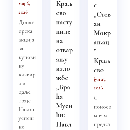
Краљ
мај 6,
е
ево
2026
„Стев
насту
Донат
ан
пиле
орска
Мокр
акција
на
ањац
за
отвар
”
купови
ању
Краљ
ну
изло
ево
клавир
жбе
јун 27,
а и
„Бра
2026
даље
ћа
С
траје
Муси
поносо
Након
ћи:
м вам
успеш
Павл
предст
но