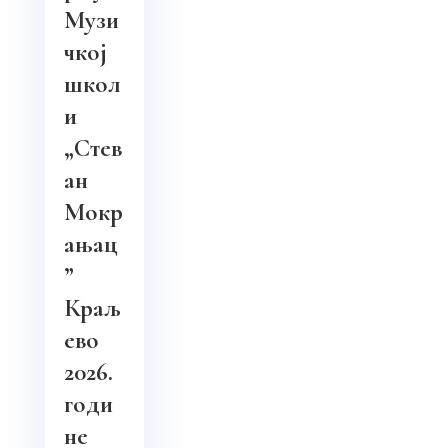
Музи
чкој
школ
и
„Стев
ан
Мокр
ањац
”
Краљ
ево
2026.
годи
не