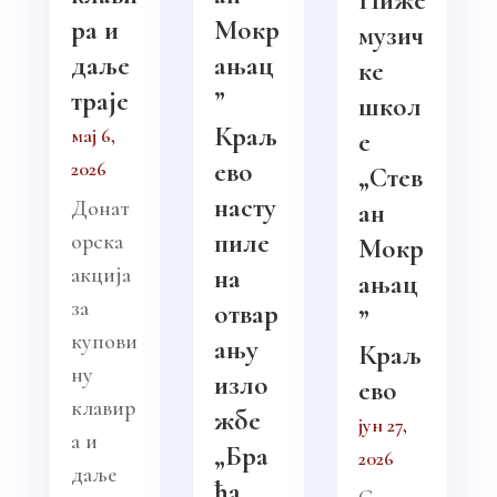
ра и
Мокр
музич
даље
ањац
ке
траје
”
школ
Краљ
мај 6,
е
ево
2026
„Стев
насту
Донат
ан
пиле
орска
Мокр
акција
на
ањац
за
отвар
”
купови
ању
Краљ
ну
изло
ево
клавир
жбе
јун 27,
а и
„Бра
2026
даље
ћа