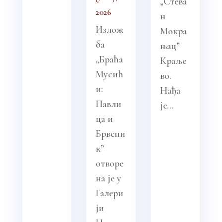
„Стева
2026
н
Излож
Мокра
ба
њац”
„Браћа
Краље
Мусић
во.
и:
Нађа
Павли
је...
ца и
Брвени
к”
отворе
на је у
Галери
ји