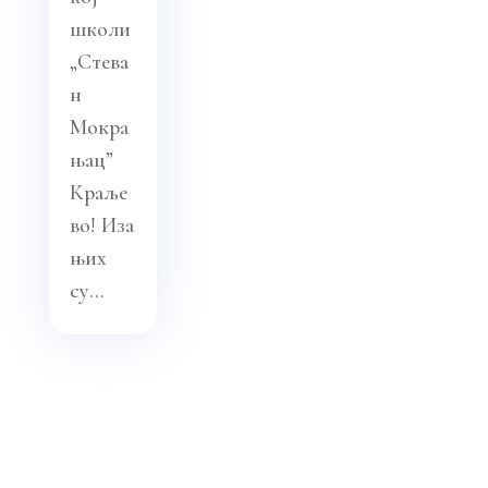
школи
„Стева
н
Мокра
њац”
Краље
во! Иза
њих
су...