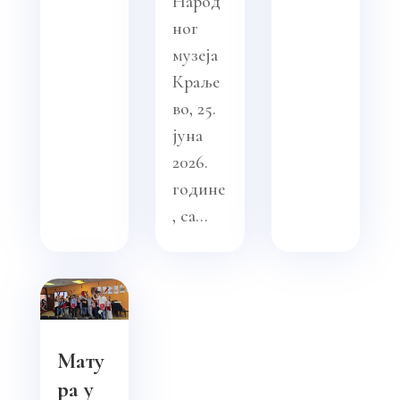
Народ
ног
музеја
Краље
во, 25.
јуна
2026.
године
, са...
Мату
ра у