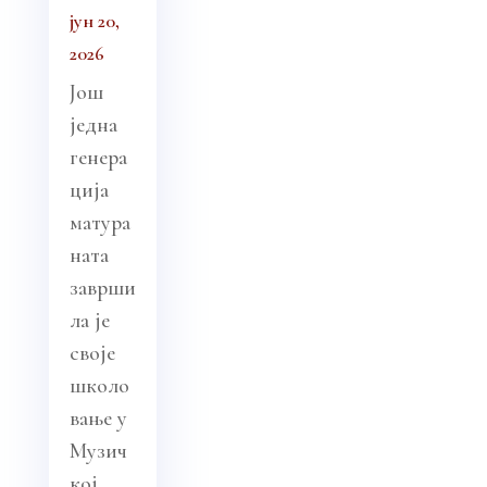
јун 20,
2026
Још
једна
генера
ција
матура
ната
заврши
ла је
своје
школо
вање у
Музич
кој