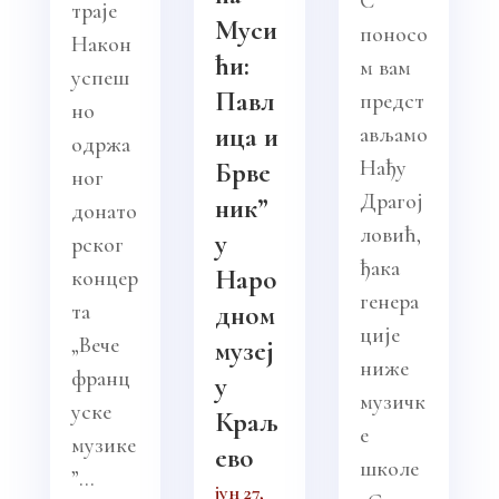
С
траје
Муси
поносо
Након
ћи:
м вам
успеш
Павл
предст
но
ица и
ављамо
одржа
Нађу
Брве
ног
Драгој
ник”
донато
ловић,
у
рског
ђака
Наро
концер
генера
та
дном
ције
„Вече
музеј
ниже
франц
у
музичк
уске
Краљ
е
музике
ево
школе
”...
јун 27,