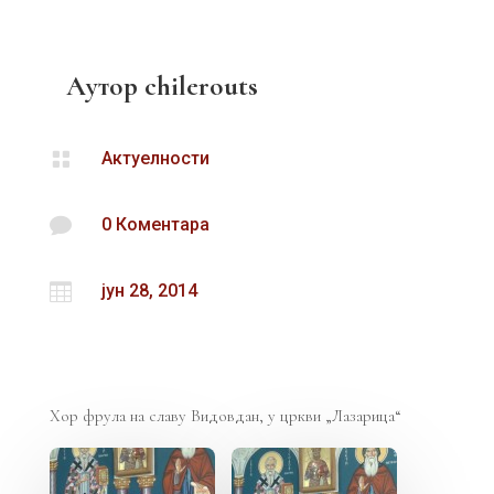
Аутор
chilerouts

Актуелности

0 Коментара

јун 28, 2014
Хор фрула на славу Видовдан, у цркви „Лазарица“