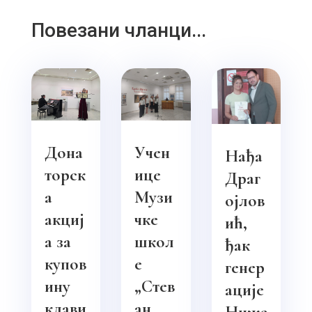
Повезани чланци...
Дона
Учен
Нађа
торск
ице
Драг
а
Музи
ојлов
акциј
чке
ић,
а за
школ
ђак
купов
е
генер
ину
„Стев
ације
клави
ан
Ниже