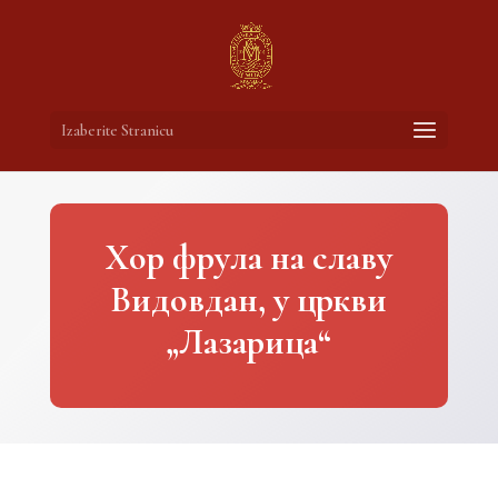
Izaberite Stranicu
Хор фрула на славу
Видовдан, у цркви
„Лазарица“