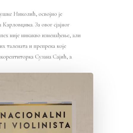
ушке Николић, освојио је
Карловцима. За овог сјајног
пех није никакво изненађење, али
их талената и препрека које
 корептиторка Сузана Сајић, а