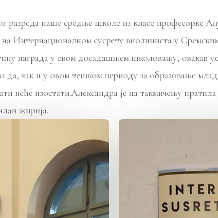
ог разреда наше средње школе из класе професорке Ан
у на Интернационалном сусрету виолиниста у Сремским 
отину награда у свом досадашњем школовању, овакав ус
аз да, чак и у овом тешком периоду за образовање млад
ати неће изостати.Александра је на такмичењу пратила
члан жирија.