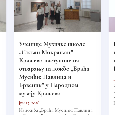
Ученице Музичке школе
„Стеван Мокрањац”
Краљево наступиле на
отварању изложбе „Браћа
Мусићи: Павлица и
Брвеник” у Народном
музеју Краљево
јун 27, 2026
Изложба „Браћа Мусићи: Павлица