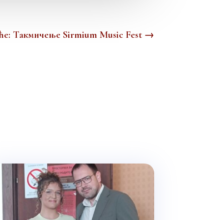
ће: Tакмичењe Sirmium Music Fest
→