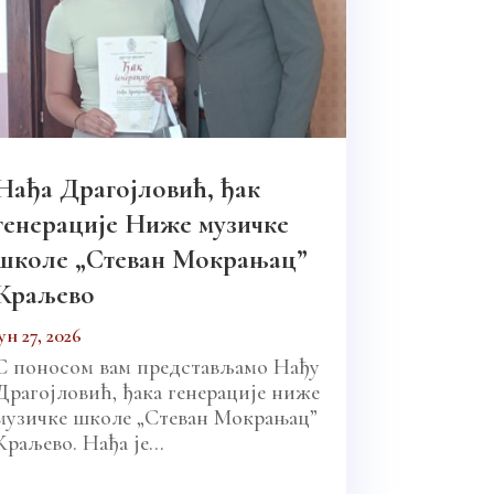
Нађа Драгојловић, ђак
генерације Ниже музичке
школе „Стеван Мокрањац”
Краљево
јун 27, 2026
С поносом вам представљамо Нађу
Драгојловић, ђака генерације ниже
музичке школе „Стеван Мокрањац”
Краљево. Нађа је...