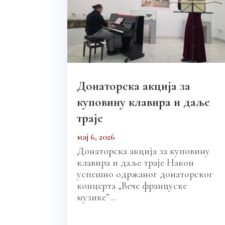
Донаторска акција за
куповину клавира и даље
траје
мај 6, 2026
Донаторска акција за куповину
клавира и даље траје Након
успешно одржаног донаторског
концерта „Вече француске
музике”...