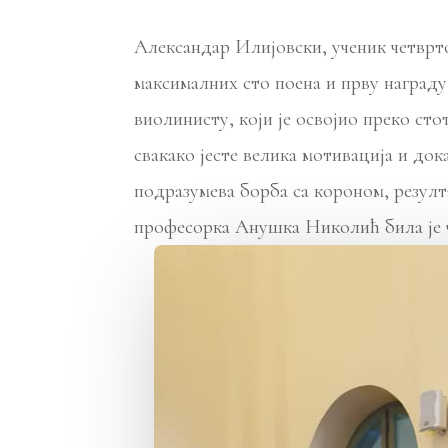
Александар Илијовски, ученик четврт
максималних сто поена и прву наград
виолинисту, који је освојио преко ст
свакако јесте велика мотивација и док
подразумева борба са короном, резулт
професорка Анушка Николић била је 