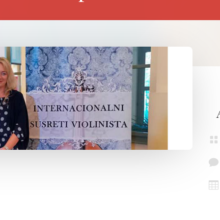


