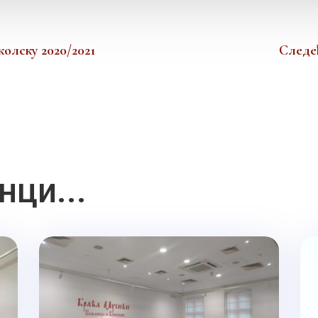
олску 2020/2021
Следе
нци...