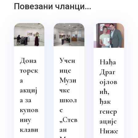
Повезани чланци...
Дона
Учен
Нађа
торск
ице
Драг
а
Музи
ојлов
акциј
чке
ић,
а за
школ
ђак
купов
е
генер
ину
„Стев
ације
клави
ан
Ниже