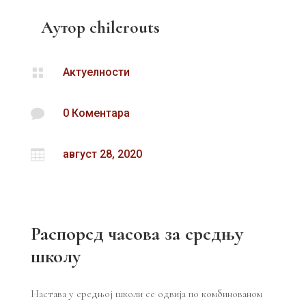
Аутор
chilerouts

Актуелности

0 Коментара

август 28, 2020
Распоред часова за средњу
школу
Настава у средњој школи се одвија по комбинованом