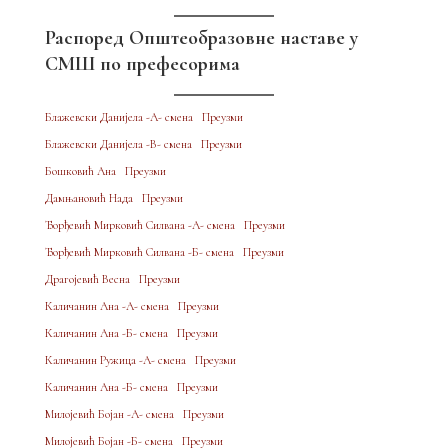
Распоред Општеобразовне наставе у
СМШ по префесорима
Блажевски Данијела -A- смена
Преузми
Блажевски Данијела -B- смена
Преузми
Бошковић Ана
Преузми
Дамњановић Нада
Преузми
Ђорђевић Мирковић Силвана -A- смена
Преузми
Ђорђевић Мирковић Силвана -Б- смена
Преузми
Драгојевић Весна
Преузми
Каличанин Ана -A- смена
Преузми
Каличанин Ана -Б- смена
Преузми
Каличанин Ружица -A- смена
Преузми
Каличанин Ана -Б- смена
Преузми
Милојевић Бојан -A- смена
Преузми
Милојевић Бојан -Б- смена
Преузми