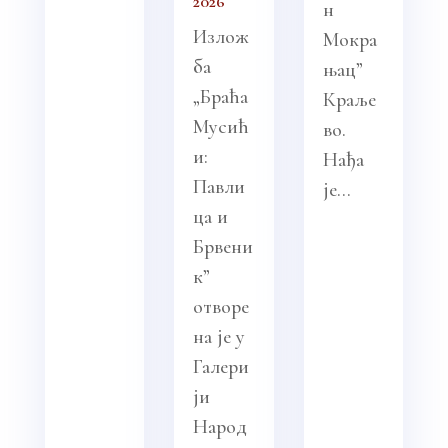
2026
н
Излож
Мокра
ба
њац”
„Браћа
Краље
Мусић
во.
и:
Нађа
Павли
је...
ца и
Брвени
к”
отворе
на је у
Галери
ји
Народ