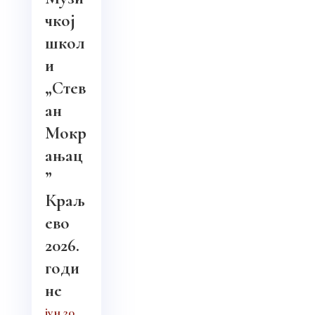
чкој
школ
и
„Стев
ан
Мокр
ањац
”
Краљ
ево
2026.
годи
не
јун 20,