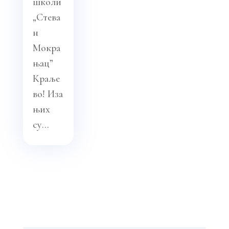
школи
„Стева
н
Мокра
њац”
Краље
во! Иза
њих
су...