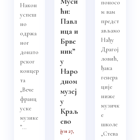
Муси
поносо
Након
ћи:
м вам
успеш
Павл
предст
но
ица и
ављамо
одржа
Нађу
Брве
ног
Драгој
ник”
донато
ловић,
у
рског
ђака
Наро
концер
генера
та
дном
ције
„Вече
музеј
ниже
франц
у
музичк
уске
Краљ
е
музике
ево
школе
”...
јун 27,
„Стева