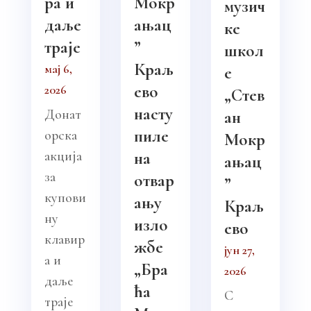
ра и
Мокр
музич
даље
ањац
ке
траје
”
школ
Краљ
мај 6,
е
ево
2026
„Стев
насту
Донат
ан
пиле
орска
Мокр
акција
на
ањац
за
отвар
”
купови
ању
Краљ
ну
изло
ево
клавир
жбе
јун 27,
а и
„Бра
2026
даље
ћа
С
траје