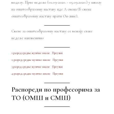
моделу. Прве недеље (01.09-2020. - 05.09.2020.) у школу
на општеобразовну наставу иде А смена (Б смена
општеобразовну наставу прати Он-лине).
Смене за општеобразовну наставу се мењају сваке
недеље наизменично
1 разред средње музичке школе
Преузми
2-разред средње музичке школе
Преузми
3 разред средње музичке школе
Преузми
4-разред средње музичке школе
Преузми
Распореди по професорима за
ТО (ОМШ и СМШ)