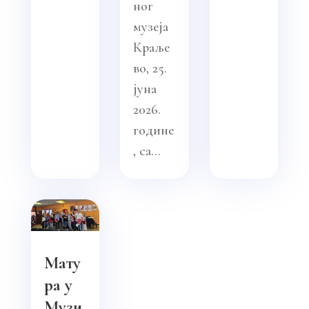
ног
музеја
Краље
во, 25.
јуна
2026.
године
, са...
Мату
ра у
Музи