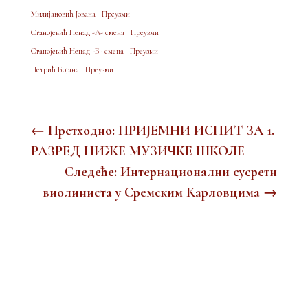
Милијановић Јована
Преузми
Станојевић Ненад -A- смена
Преузми
Станојевић Ненад -Б- смена
Преузми
Петрић Бојана
Преузми
←
Претходно: ПРИЈЕМНИ ИСПИТ ЗА 1.
РАЗРЕД НИЖЕ МУЗИЧКЕ ШКОЛЕ
Следеће: Интернационални сусрети
виолиниста у Сремским Карловцима
→