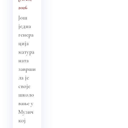
2026
Још
једна
генера
ција
матура
ната
заврши
ла је
своје
школо
вање у
Музич
кој