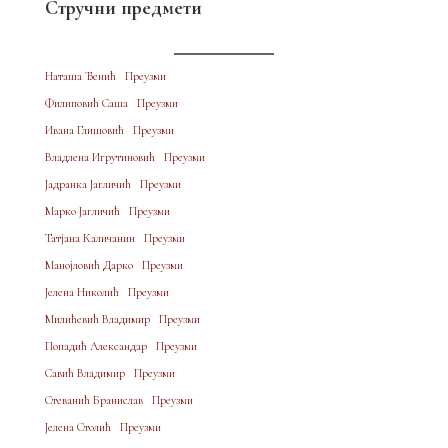
Стручни предмети
Наташа Ђенић
Преузми
Филиповић Саша
Преузми
Ивана Глишовић
Преузми
Владлена Игрутиновић
Преузми
Јадранка Јагличић
Преузми
Марко Јагличић
Преузми
Татјана Каличанин
Преузми
Манојловић Дарко
Преузми
Јелена Николић
Преузми
Милићевић Владимир
Преузми
Попадић Александар
Преузми
Савић Владимир
Преузми
Стеванић Бранислав
Преузми
Јелена Столић
Преузми