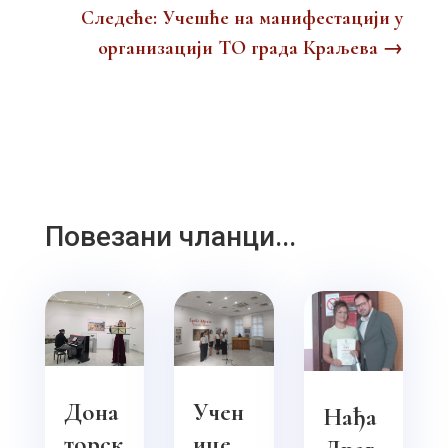
Следеће: Учешће на манифестацији у
организацији ТО града Краљева
→
Повезани чланци...
Дона
Учен
Нађа
торск
ице