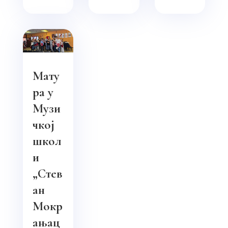
Мату
ра у
Музи
чкој
школ
и
„Стев
ан
Мокр
ањац