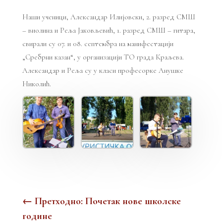
Наши ученици, Александар Илијовски, 2. разред СМШ
– виолина и Реља Јаковљевић, 1. разред СМШ – гитара,
свирали су 07. и 08. септембра на манифестацији
„Сребрни казан“, у организацији ТО града Краљева.
Александар и Реља су у класи професорке Анушке
Николић.
←
Претходно: Почетак нове школске
године