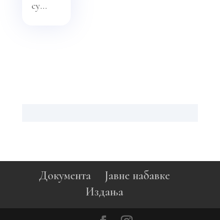
су...
Документа
Јавне набавке
Издања