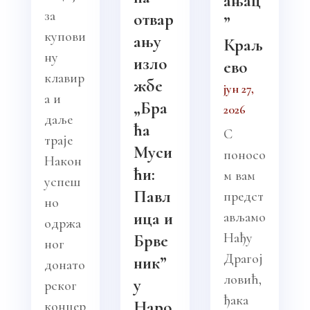
ањац
за
отвар
”
купови
ању
Краљ
ну
изло
ево
клавир
жбе
јун 27,
а и
„Бра
2026
даље
ћа
С
траје
Муси
поносо
Након
ћи:
м вам
успеш
Павл
предст
но
ица и
ављамо
одржа
Нађу
Брве
ног
Драгој
ник”
донато
ловић,
у
рског
ђака
Наро
концер