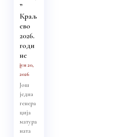
”
Краљ
ево
2026.
годи
не
јун 20,
2026
Још
једна
генера
ција
матура
ната