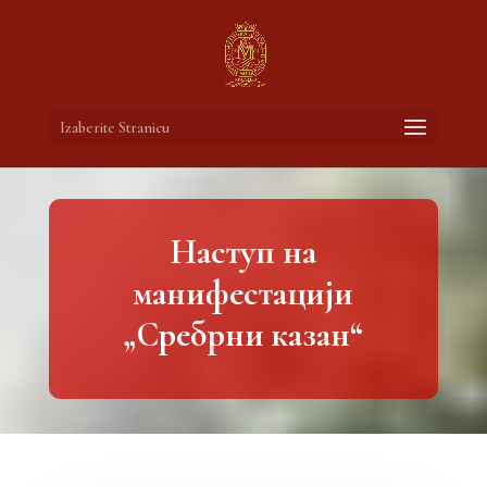
Izaberite Stranicu
Наступ на
манифестацији
„Сребрни казан“