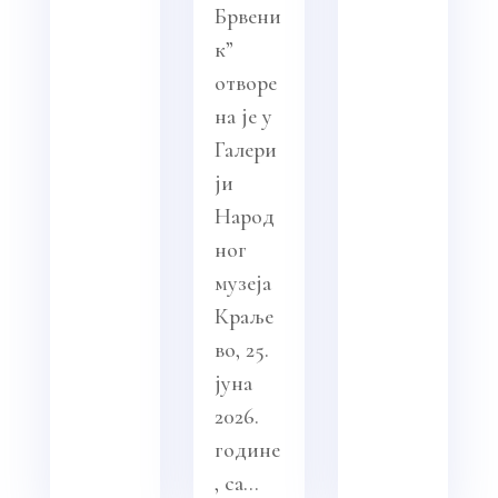
Брвени
к”
отворе
на је у
Галери
ји
Народ
ног
музеја
Краље
во, 25.
јуна
2026.
године
, са...