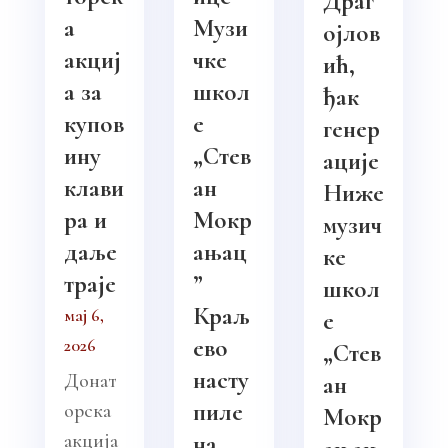
Драг
а
Музи
ојлов
акциј
чке
ић,
а за
школ
ђак
купов
е
генер
ину
„Стев
ације
клави
ан
Ниже
ра и
Мокр
музич
даље
ањац
ке
траје
”
школ
Краљ
мај 6,
е
ево
2026
„Стев
насту
Донат
ан
пиле
орска
Мокр
акција
на