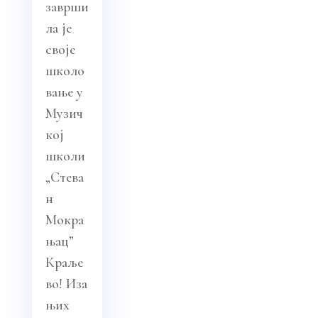
заврши
ла је
своје
школо
вање у
Музич
кој
школи
„Стева
н
Мокра
њац”
Краље
во! Иза
њих