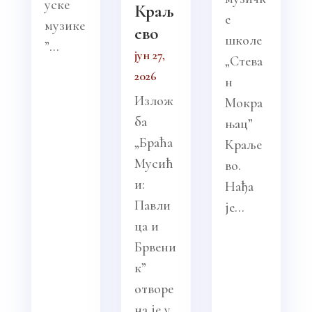
уске
Краљ
е
музике
ево
школе
”...
јун 27,
„Стева
2026
н
Излож
Мокра
ба
њац”
„Браћа
Краље
Мусић
во.
и:
Нађа
Павли
је...
ца и
Брвени
к”
отворе
на је у