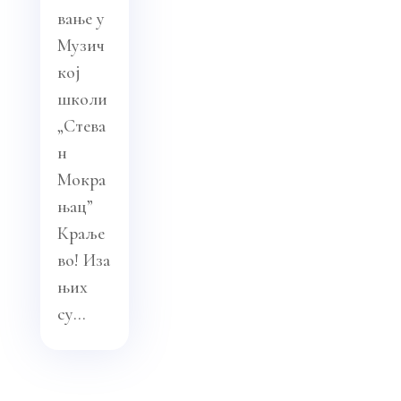
вање у
Музич
кој
школи
„Стева
н
Мокра
њац”
Краље
во! Иза
њих
су...