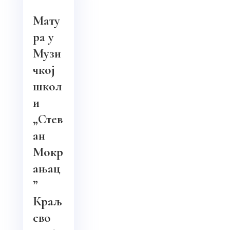
Мату
ра у
Музи
чкој
школ
и
„Стев
ан
Мокр
ањац
”
Краљ
ево