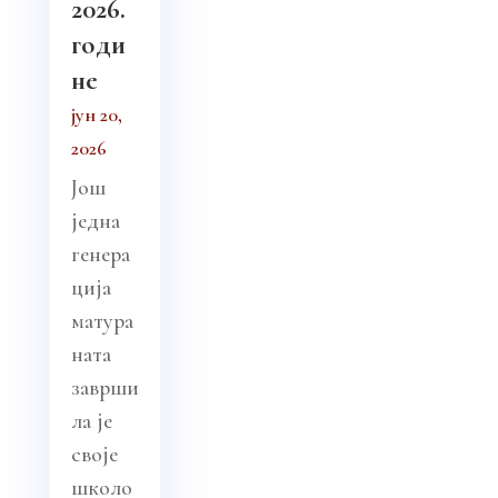
2026.
годи
не
јун 20,
2026
Још
једна
генера
ција
матура
ната
заврши
ла је
своје
школо