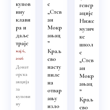
купов
е
генер
ину
„Стев
ације
клави
ан
Ниже
ра и
Мокр
музич
даље
ањац
ке
траје
”
школ
Краљ
мај 6,
е
ево
2026
„Стев
насту
Донат
ан
пиле
орска
Мокр
акција
на
ањац
за
отвар
”
купови
ању
Краљ
ну
изло
ево