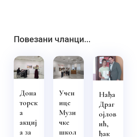
Повезани чланци...
Дона
Учен
Нађа
торск
ице
Драг
а
Музи
ојлов
акциј
чке
ић,
а за
школ
ђак