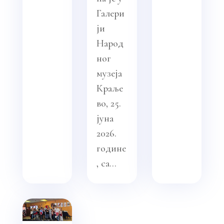
Галери
ји
Народ
ног
музеја
Краље
во, 25.
јуна
2026.
године
, са...