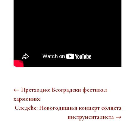
←
Претходно: Београдски фестивал
хармонике
Следеће: Новогодишњи концерт солиста
инструменталиста
→