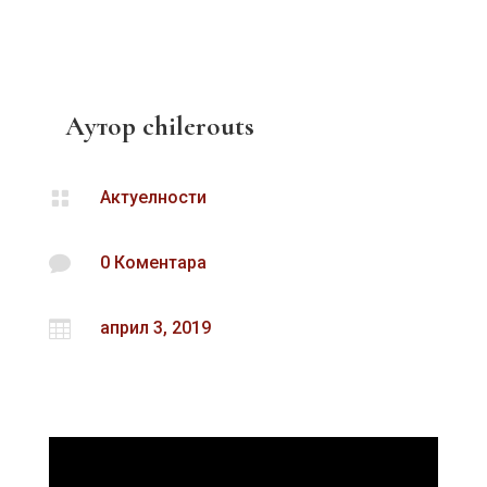
Аутор
chilerouts

Актуелности

0 Коментара

април 3, 2019