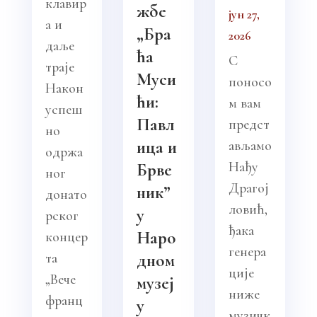
клавир
жбе
јун 27,
а и
„Бра
2026
даље
ћа
С
траје
Муси
поносо
Након
ћи:
м вам
успеш
Павл
предст
но
ица и
ављамо
одржа
Нађу
Брве
ног
Драгој
ник”
донато
ловић,
у
рског
ђака
Наро
концер
генера
та
дном
ције
„Вече
музеј
ниже
франц
у
музичк