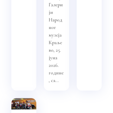
Галери
ји
Народ
ног
музеја
Краље
во, 25.
јуна
2026.
године
, са...