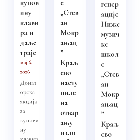
купов
е
генер
ину
„Стев
ације
клави
ан
Ниже
ра и
Мокр
музич
даље
ањац
ке
траје
”
школ
Краљ
мај 6,
е
ево
2026
„Стев
насту
Донат
ан
пиле
орска
Мокр
акција
на
ањац
за
отвар
”
купови
ању
Краљ
ну
изло
ево
клавир