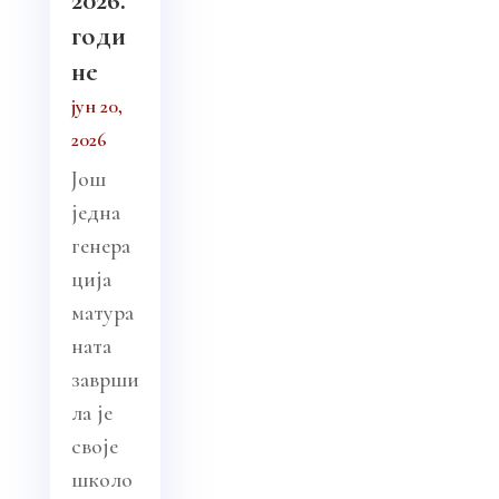
2026.
годи
не
јун 20,
2026
Још
једна
генера
ција
матура
ната
заврши
ла је
своје
школо