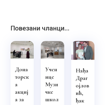
Повезани чланци...
Дона
Учен
Нађа
торск
ице
Драг
а
Музи
ојлов
акциј
чке
ић,
а за
школ
ђак