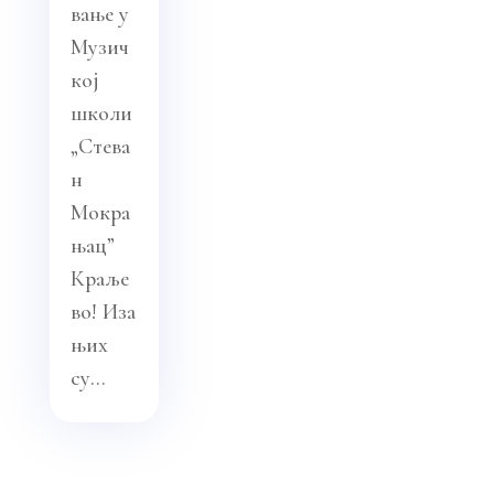
вање у
Музич
кој
школи
„Стева
н
Мокра
њац”
Краље
во! Иза
њих
су...