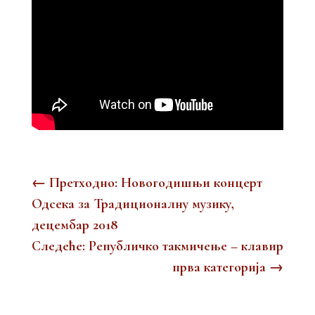
←
Претходно: Новогодишњи концерт
Одсека за Традиционалну музику,
децембар 2018
Следеће: Републичко такмичење – клавир
прва категорија
→