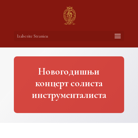
Izaberite Stranicu
Новогодишњи
концерт солиста
инструменталиста