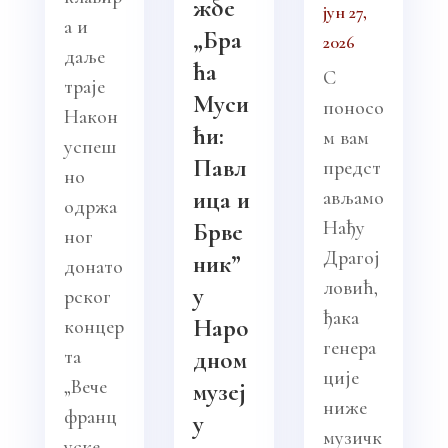
жбе
јун 27,
а и
„Бра
2026
даље
ћа
С
траје
Муси
поносо
Након
ћи:
м вам
успеш
Павл
предст
но
ица и
ављамо
одржа
Нађу
Брве
ног
Драгој
ник”
донато
ловић,
у
рског
ђака
Наро
концер
генера
та
дном
ције
„Вече
музеј
ниже
франц
у
музичк
уске