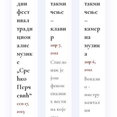
дни
такми
такми
фест
чењe
чење
ивал
–
–
тради
клави
камер
цион
р
на
алне
музик
апр 7,
музик
а
2022
е
апр 6,
Стигло
„Сре
2022
нам је
ћко
још
Вокалн
феном
Перч
о -
енални
евић“
инстру
х вести
ментал
сеп 17,
на које
ни
2023