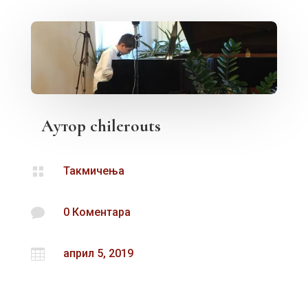
Аутор
chilerouts

Такмичења

0 Коментара

април 5, 2019