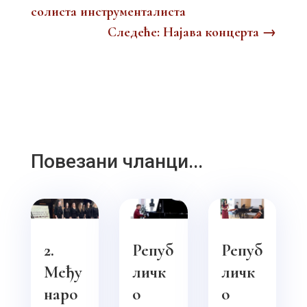
солиста инструменталиста
Следеће: Најава концерта
→
Повезани чланци...
2.
Репуб
Репуб
Међу
личк
личк
наро
о
о