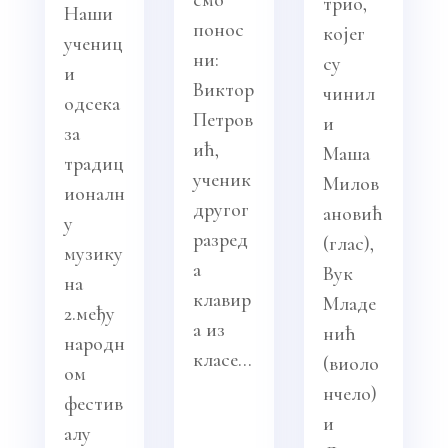
смо
трио,
Наши
понос
којег
учениц
ни:
су
и
Виктор
чинил
одсека
Петров
и
за
ић,
Маша
традиц
ученик
Милов
ионалн
другог
ановић
у
разред
(глас),
музику
а
Вук
на
клавир
Младе
2.међу
а из
нић
народн
класе...
(виоло
ом
нчело)
фестив
и
алу