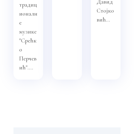
Давид
традиц
Стојко
ионалн
вић...
е
музике
"Срећк
о
Перчев
ић"....