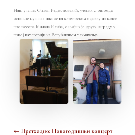
Наш ученик Огњен Радосављевић, ученик 2. разреда
основне музичке школе на клавирском одсеку из класе
професора Милана Илића, освојио је другу награду у
првој категорији на Републичком такмичењу.
←
Претходно: Новогодишњи концерт