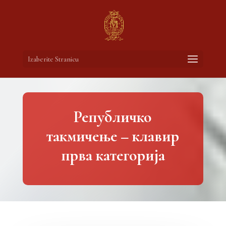
Izaberite Stranicu
Републичко
такмичење – клавир
прва категорија