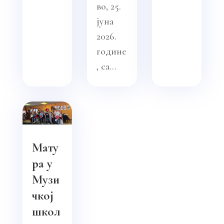
во, 25.
јуна
2026.
године
, са...
Мату
ра у
Музи
чкој
школ