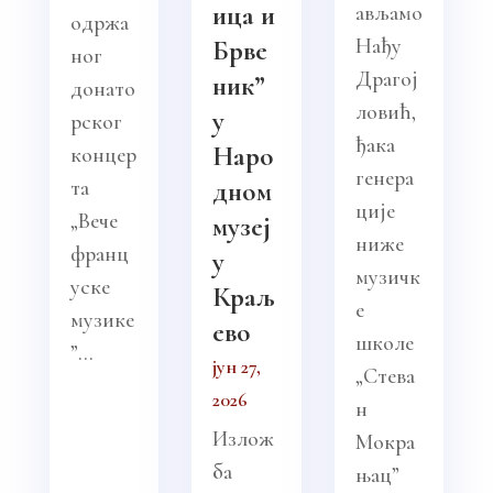
ица и
ављамо
одржа
Нађу
Брве
ног
Драгој
ник”
донато
ловић,
у
рског
ђака
Наро
концер
генера
та
дном
ције
„Вече
музеј
ниже
франц
у
музичк
уске
Краљ
е
музике
ево
школе
”...
јун 27,
„Стева
2026
н
Излож
Мокра
ба
њац”