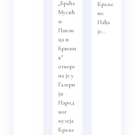
„Браћа
Краље
Мусић
во.
и:
Нађа
Павли
је...
ца и
Брвени
к”
отворе
на је у
Галери
ји
Народ
ног
музеја
Краље