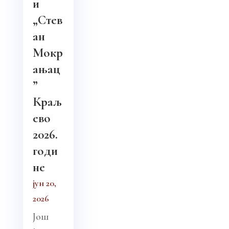
и
„Стев
ан
Мокр
ањац
”
Краљ
ево
2026.
годи
не
јун 20,
2026
Још