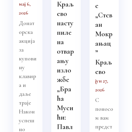
Краљ
мај 6,
е
ево
2026
„Стев
насту
Донат
ан
пиле
орска
Мокр
акција
на
ањац
за
отвар
”
купови
ању
Краљ
ну
изло
ево
клавир
жбе
јун 27,
а и
„Бра
2026
даље
ћа
С
траје
Муси
поносо
Након
ћи:
м вам
успеш
Павл
предст
но