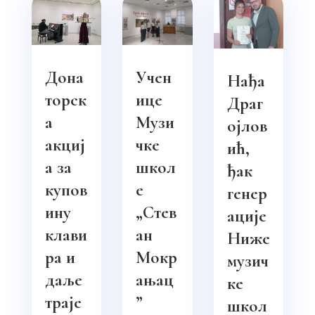
Дона
Учен
Нађа
торск
ице
Драг
а
Музи
ојлов
акциј
чке
ић,
а за
школ
ђак
купов
е
генер
ину
„Стев
ације
клави
ан
Ниже
ра и
Мокр
музич
даље
ањац
ке
траје
”
школ