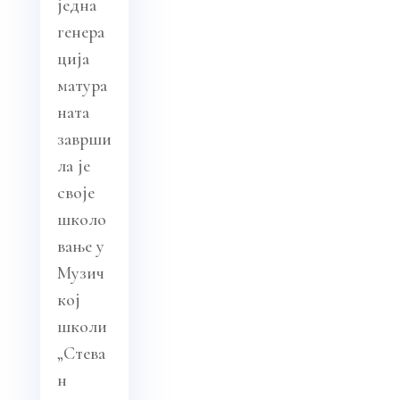
једна
генера
ција
матура
ната
заврши
ла је
своје
школо
вање у
Музич
кој
школи
„Стева
н