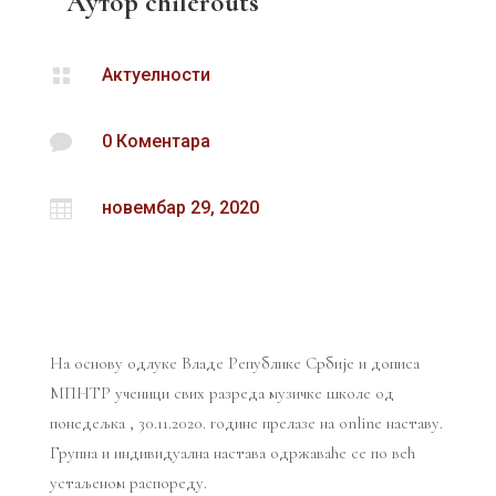
Аутор
chilerouts

Актуелности

0 Коментара

новембар 29, 2020
На основу одлуке Владе Републике Србије и дописа
МПНТР ученици свих разреда музичке школе од
понедељка , 30.11.2020. године прелазе на online наставу.
Групна и индивидуална настава одржаваће се по већ
устаљеном распореду.