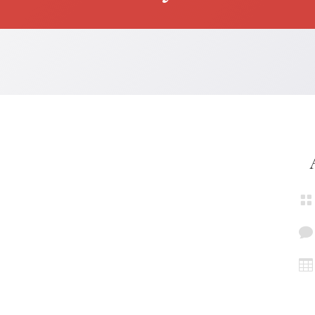


