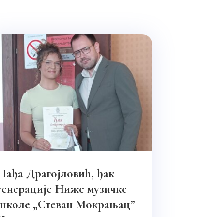
Нађа Драгојловић, ђак
генерације Ниже музичке
школе „Стеван Мокрањац”