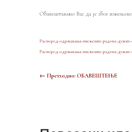
Обавештавамо Вас да је због измењен
Распоред-одржавања-писмених-радова-дужих-
Распоред-одржавања-писмених-радова-дужих-
←
Претходно: ОБАВЕШТЕЊЕ