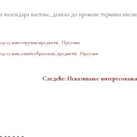
ог календара наставе, дошло до промене термина писа
од-15-мин-стручни-предмети
Преузми
од-15-мин_општеобразовни_предмети
Преузми
Следеће: Исказивање интересовања