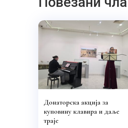
Повезани чла
Донаторска акција за
куповину клавира и даље
траје