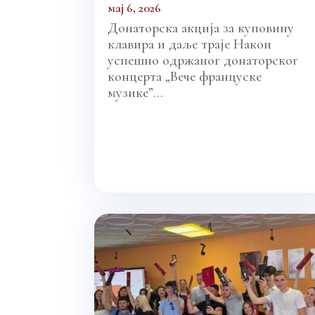
мај 6, 2026
Донаторска акција за куповину
клавира и даље траје Након
успешно одржаног донаторског
концерта „Вече француске
музике”...