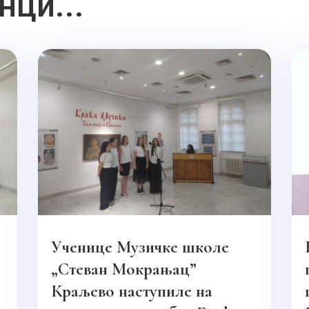
нци...
Ученице Музичке школе
„Стеван Мокрањац”
Краљево наступиле на