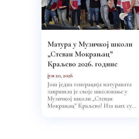
Матура у Музичкој школи
„Стеван Мокрањац”
Краљево 2026. године
јун 20, 2026
Још једна генерација матураната
завршила је своје школовање у
Музичкој школи „Стеван
Мокрањац” Краљево! Иза њих су...