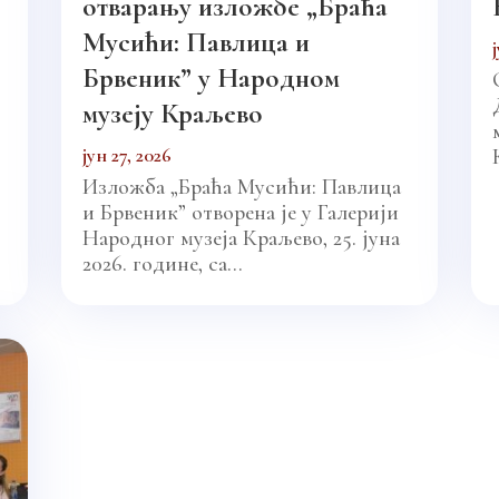
отварању изложбе „Браћа
Мусићи: Павлица и
Брвеник” у Народном
музеју Краљево
јун 27, 2026
Изложба „Браћа Мусићи: Павлица
и Брвеник” отворена је у Галерији
Народног музеја Краљево, 25. јуна
2026. године, са...