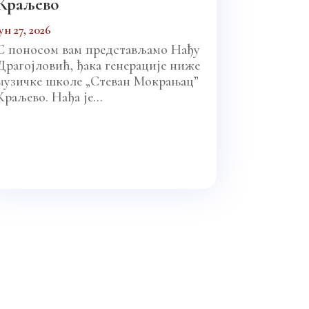
Краљево
јун 27, 2026
С поносом вам представљамо Нађу
Драгојловић, ђака генерације ниже
музичке школе „Стеван Мокрањац”
Краљево. Нађа је...