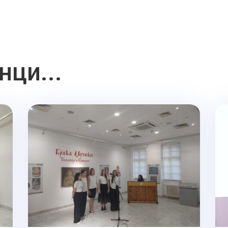
нци...