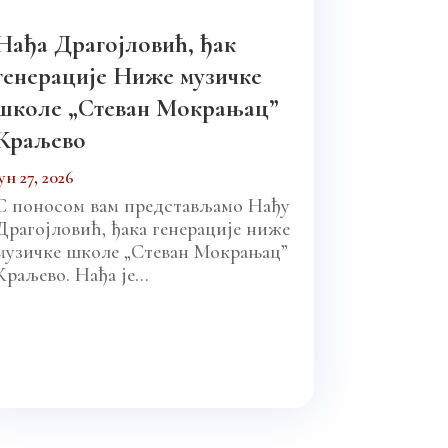
Нађа Драгојловић, ђак
генерације Ниже музичке
школе „Стеван Мокрањац”
Краљево
јун 27, 2026
С поносом вам представљамо Нађу
Драгојловић, ђака генерације ниже
музичке школе „Стеван Мокрањац”
Краљево. Нађа је...