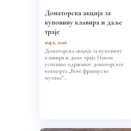
Донаторска акција за
куповину клавира и даље
траје
мај 6, 2026
Донаторска акција за куповину
клавира и даље траје Након
успешно одржаног донаторског
концерта „Вече француске
музике”...