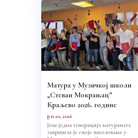
Матура у Музичкој школи
„Стеван Мокрањац”
Краљево 2026. године
јун 20, 2026
Још једна генерација матураната
завршила је своје школовање у