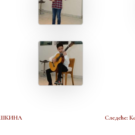
ШИШКИНА
Следеће: К