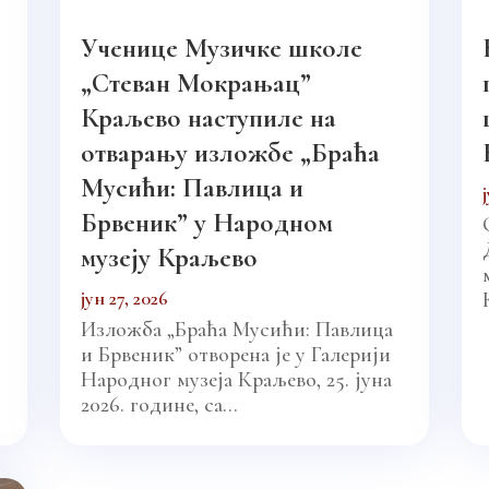
Ученице Музичке школе
„Стеван Мокрањац”
Краљево наступиле на
отварању изложбе „Браћа
Мусићи: Павлица и
Брвеник” у Народном
музеју Краљево
јун 27, 2026
Изложба „Браћа Мусићи: Павлица
и Брвеник” отворена је у Галерији
Народног музеја Краљево, 25. јуна
2026. године, са...