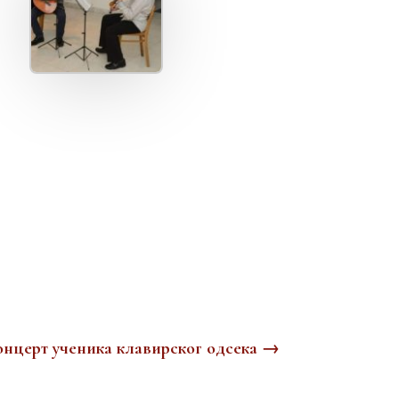
онцерт ученика клавирског одсека
→