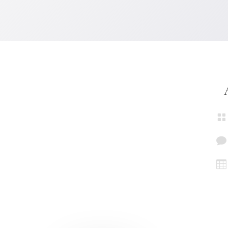


