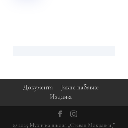
Документа
Јавне набавке
Издања
© 2025 Музичка школа „Стеван Мокрањац”