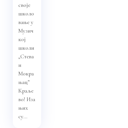
своје
школо
вање у
Музич
кој
школи
„Стева
н
Мокра
њац”
Краље
во! Иза
њих
су...