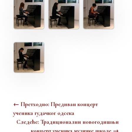
←
Претходно: Предиван концерт
ученика гудачког одсека
Следеће: Традиционални новогодишњи
концерт ученика музичке школе
→