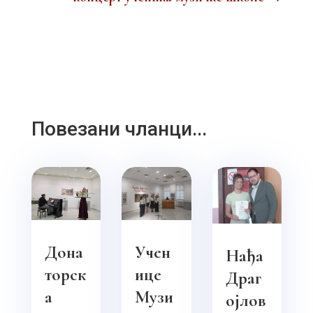
Повезани чланци...
Дона
Учен
Нађа
торск
ице
Драг
а
Музи
ојлов