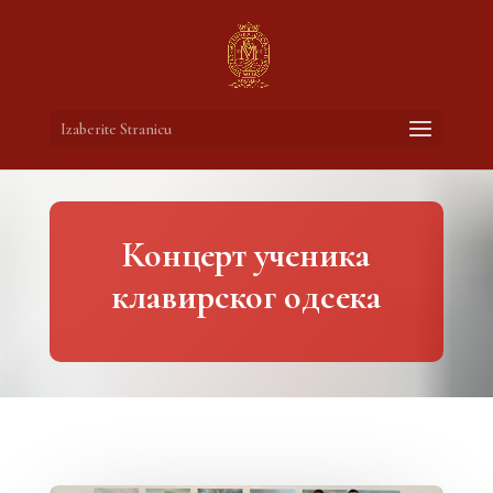
Izaberite Stranicu
Концерт ученика
клавирског одсека