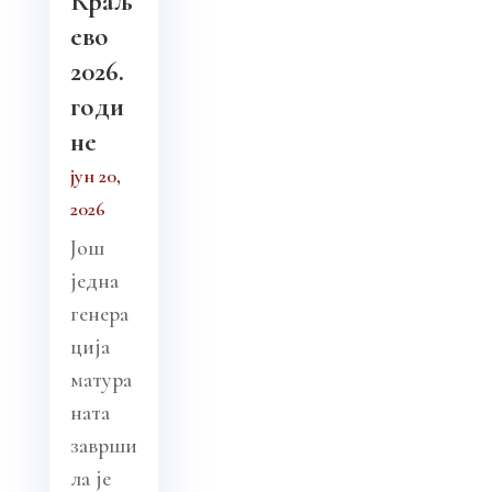
Краљ
ево
2026.
годи
не
јун 20,
2026
Још
једна
генера
ција
матура
ната
заврши
ла је