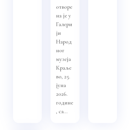
отворе
на је у
Галери
ји
Народ
ног
музеја
Краље
во, 25.
јуна
2026.
године
, са...