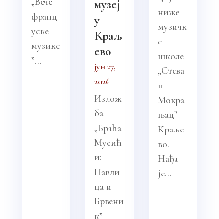
„Вече
музеј
ниже
франц
у
музичк
уске
Краљ
е
музике
ево
школе
”...
јун 27,
„Стева
2026
н
Излож
Мокра
ба
њац”
„Браћа
Краље
Мусић
во.
и:
Нађа
Павли
је...
ца и
Брвени
к”