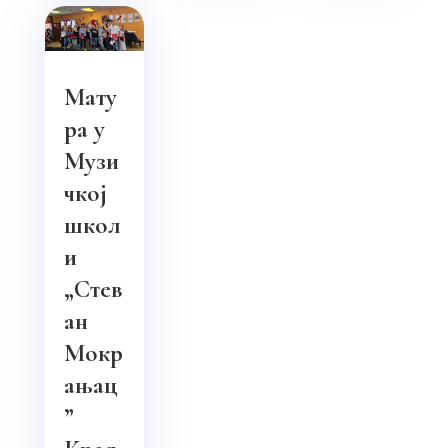
Мату
ра у
Музи
чкој
школ
и
„Стев
ан
Мокр
ањац
”