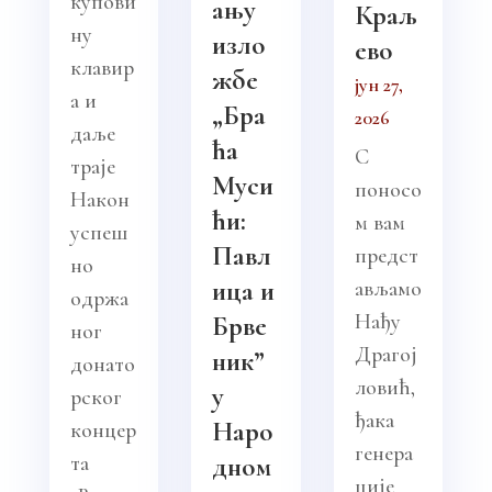
купови
ању
Краљ
ну
изло
ево
клавир
жбе
јун 27,
а и
„Бра
2026
даље
ћа
С
траје
Муси
поносо
Након
ћи:
м вам
успеш
Павл
предст
но
ица и
ављамо
одржа
Нађу
Брве
ног
Драгој
ник”
донато
ловић,
у
рског
ђака
Наро
концер
генера
та
дном
ције