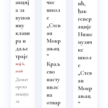
акциј
чке
ић,
а за
школ
ђак
купов
е
генер
ину
„Стев
ације
клави
ан
Ниже
ра и
Мокр
музич
даље
ањац
ке
траје
”
школ
Краљ
мај 6,
е
ево
2026
„Стев
насту
Донат
ан
пиле
орска
Мокр
акција
на
ањац
за
отвар
”